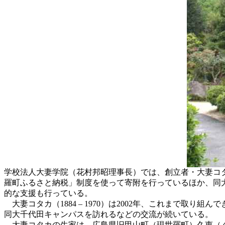
学校法人大妻学院（花村邦昭理事長）では、創立者・大妻コ
羅町ふるさと納税」制度を使って寄附を行っているほか、同大千
的な支援も行っている。
大妻コタカ（1884 – 1970）は2002年、これまで
同大千代田キャンパスを訪れるなどの交流が続いている。
大妻コタカの生家は、広島県旧甲山町（現世羅町）久恵（く