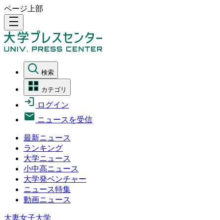
ページ上部
density_medium
検索
カテゴリ
ログイン
ニュースを受信
最新ニュース
ランキング
大学ニュース
小中高ニュース
大学発ベンチャー
ニュース特集
動画ニュース
大妻女子大学