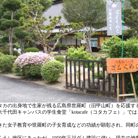
タカの出身地で生家が残る広島県世羅町（旧甲山町）を応援す
代田キャンパスの学生食堂「kotacafe（コタカフェ）」
取り組んできた女子教育や世羅町の子女育成などの功績が顕彰され、
え）地区にあったが、1959年三川ダム建設に伴い、現在の神