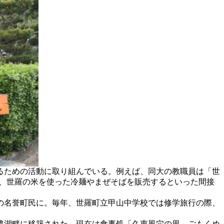
るための活動に取り組んでいる。例えば、同大の教職員は「世
では、世羅の米を使った冷麺やまぜそばを販売するといった間接
同町の名誉町民に。毎年、世羅町立甲山中学校では修学旅行の際、
農湖畔に移築された。現在は食事処「久恵風穴の里 ごもくめ