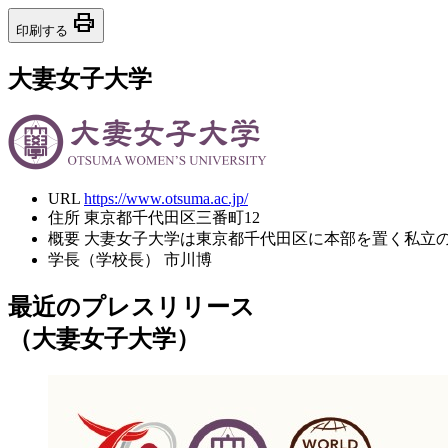
print
印刷する
大妻女子大学
URL
https://www.otsuma.ac.jp/
住所
東京都千代田区三番町12
概要
大妻女子大学は東京都千代田区に本部を置く私立
学長（学校長）
市川博
最近のプレスリリース
（大妻女子大学）