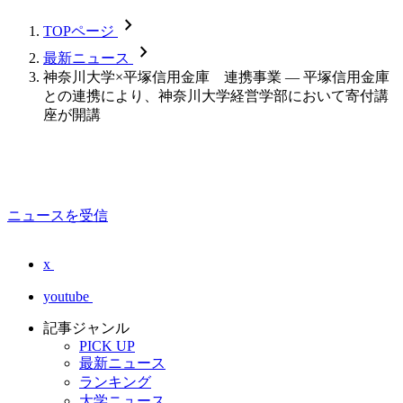
chevron_forward
TOPページ
chevron_forward
最新ニュース
神奈川大学×平塚信用金庫 連携事業 — 平塚信用金庫
との連携により、神奈川大学経営学部において寄付講
座が開講
ニュースを受信
x
youtube
記事ジャンル
PICK UP
最新ニュース
ランキング
大学ニュース