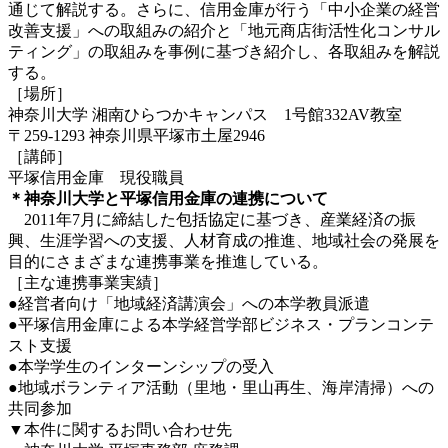
通じて解説する。さらに、信用金庫が行う「中小企業の経営
改善支援」への取組みの紹介と「地元商店街活性化コンサル
ティング」の取組みを事例に基づき紹介し、各取組みを解説
する。
［場所］
神奈川大学 湘南ひらつかキャンパス 1号館332AV教室
〒259-1293 神奈川県平塚市土屋2946
［講師］
平塚信用金庫 現役職員
＊神奈川大学と平塚信用金庫の連携について
2011年7月に締結した包括協定に基づき、産業経済の振
興、生涯学習への支援、人材育成の推進、地域社会の発展を
目的にさまざまな連携事業を推進している。
［主な連携事業実績］
●経営者向け「地域経済講演会」への本学教員派遣
●平塚信用金庫による本学経営学部ビジネス・プランコンテ
スト支援
●本学学生のインターンシップの受入
●地域ボランティア活動（里地・里山再生、海岸清掃）への
共同参加
▼本件に関するお問い合わせ先