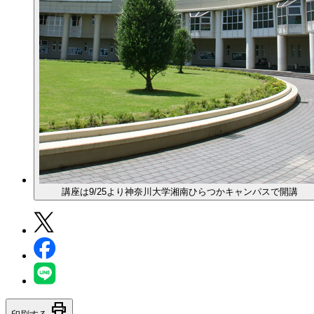
講座は9/25より神奈川大学湘南ひらつかキャンパスで開講
print