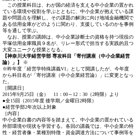
この授業科目は、わが国の経済を支える中小企業の置かれ
ている環境や役割を学ぶとともに、中小企業が抱えている課
題や問題点を理解し、その課題の解決に向け地域金融機関で
ある信用金庫がどのように関わり、支援しているのかを事例
等を通して学ぶ。
なお、授業の講師は、中小企業診断士の資格を持つ現役の
平塚信用金庫職員９名が、リレー形式で担当する実践的且つ
大変ユニークな授業となる。
【神奈川大学経営学部 専攻科目「寄付講座（中小企業経営
論）」】
※
※昨年度「経営学特殊講義VI」として開講したが、今年度
から科目名が「寄付講座（中小企業経営論）」に変更となっ
た。
［開講日］
2015年9月25日（金） 11：00～12：30（2時限）より
●全15回（2015年度 後学期／金曜日2時限）
●経営学部2年次以上対象
［内容］
中小企業白書の内容等を踏まえて、中小企業の置かれている
外部環境や現状を学習する。各回の講義では、中小企業の特
性・経営者像・業種別特徴・資金調達方法について事例等を