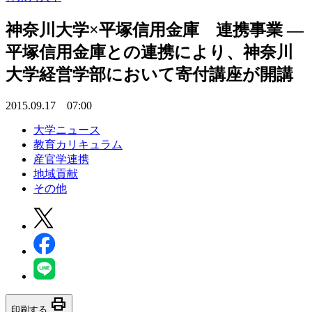
神奈川大学×平塚信用金庫 連携事業 —
平塚信用金庫との連携により、神奈川
大学経営学部において寄付講座が開講
2015.09.17 07:00
大学ニュース
教育カリキュラム
産官学連携
地域貢献
その他
print
印刷する