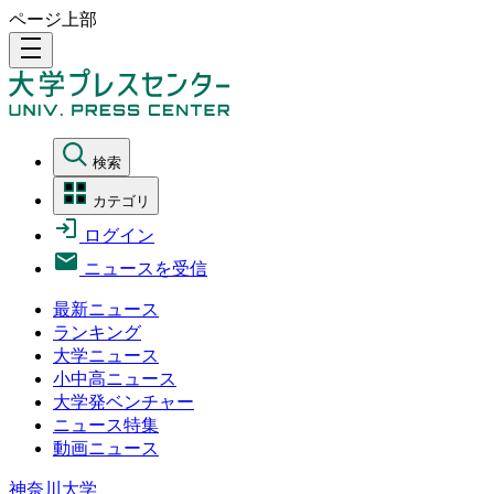
ページ上部
density_medium
検索
カテゴリ
ログイン
ニュースを受信
最新ニュース
ランキング
大学ニュース
小中高ニュース
大学発ベンチャー
ニュース特集
動画ニュース
神奈川大学