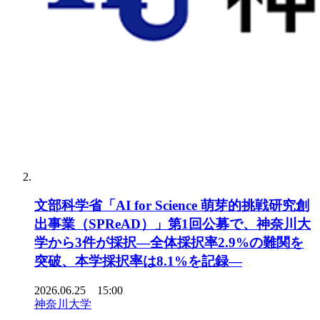
文部科学省「AI for Science 萌芽的挑戦研究創
出事業（SPReAD）」第1回公募で、神奈川大
学から3件が採択―全体採択率2.9%の難関を
突破、本学採択率は8.1%を記録―
2026.06.25 15:00
神奈川大学