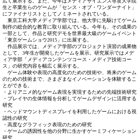
広く展示する。また、今年はメディアサイエンス専攻大学院
生と卒業生らのゲームが「センス・オブ・ワンダーナイト」
にファイナリストとしてノミネートされている。
東京工科大学メディア学部では、他大学に先駆けてゲーム
制作の総合的な教育に取り組んでいる。今年も、その成果の
一部として、作品と研究デモを世界最大級のゲームイベント
「東京ゲームショウ2015」に出展する。
作品展示では、メディア学部のプロジェクト演習の成果物
として、3年生が開発したゲームを展示。研究展示ではメデ
ィア学部「メディアコンテンツコース・メディア技術コー
ス」の研究内容を幅広く展示する。
ゲーム体験や表現の高度化のための技術や、将来のゲーム
のための技術まで、さまざまなイノベーションを体験するこ
とができる。
・よりアニメ的なゲーム表現を実現するための先端技術研究
・プレイヤの生体情報を分析してゲームデザインに活用する
研究
・ヘッドマウントディスプレイを利用したゲームにおける視
認性の研究
・高度なグラフィック表現のための研究
・ゲームの誘因性を他の分野に生かすゲーミフィケーション
研究