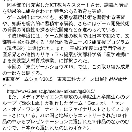
同学部では充実したICT教育をスタートさせ、講義と演習
を効果的に組み合わせた特色のある教育を実施。
ゲーム制作についても、必要な基礎技術を習得する演習
や、知識を総合的に蓄積する講義、さらにはゲーム開発技術
の発展の可能性を探る研究開発などが進められている。
平成16年度には、ゲーム関連の教育では日本で初めて、文
部科学省が認定する「現代的教育ニーズ取組支援プログラム
（現代GP）に選ばれた。また、平成23年度には専門学校と
産業界との連携カリキュラム提案が文部科学省「産学連携に
よる実践型人材育成事業」に採択された。
今回の「東京ゲームショウ2015」では、この取り組み成果
の一部を公開する。
■東京ゲームショウ2015 東京工科大ブース出展作品Webサ
イト
http://www2.teu.ac.jp/media/~mikami/tgs2015/
また、メディアサイエンス専攻の大学院生と卒業生らのグ
ループ（Yack Lab.）が制作したゲーム『Gen』が、「セン
ス・オブ・ワンダーナイト」にファイナリストとしてノミネ
ートされている。21の国と地域からエントリーされた100作
品の中からプレゼンテーションに選ばれた10作品のなかのひ
とつで、日本から選ばれたのはわずか2つ。