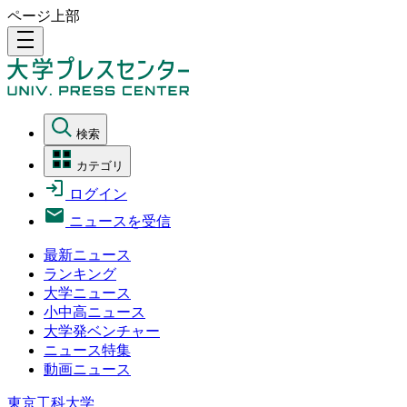
ページ上部
density_medium
検索
カテゴリ
ログイン
ニュースを受信
最新ニュース
ランキング
大学ニュース
小中高ニュース
大学発ベンチャー
ニュース特集
動画ニュース
東京工科大学