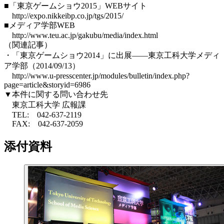
■「東京ゲームショウ2015」WEBサイト
http://expo.nikkeibp.co.jp/tgs/2015/
■メディア学部WEB
http://www.teu.ac.jp/gakubu/media/index.html
（関連記事）
・「東京ゲームショウ2014」に出展――東京工科大学メディ
ア学部（2014/09/13）
http://www.u-presscenter.jp/modules/bulletin/index.php?
page=article&storyid=6986
▼本件に関する問い合わせ先
東京工科大学 広報課
TEL: 042-637-2119
FAX: 042-637-2059
添付資料