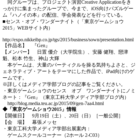
同グループは、プロジェクト演習Creative Applicationをき
っかけに集まったグループで、今まで、iOS向けパズルゲー
ム『ハノイの本』の配信、学会発表などを行っている。
■センス・オブ・ワンダーナイト（「東京ゲームショウ
2015」WEBサイト内）
http://expo.nikkeibp.co.jp/tgs/2015/business/sown/presentation.html
【作品名】 『Gen』
【メンバー】 日置 優介（大学院生）、安藤 健翔、戀津
魁、松本 竹生、神山 大輝
本ゲームは、大量のパーティクルを操る気持ちよさと、ジ
ェネラティブ・アートをテーマにした作品で、iPad向けのゲ
ームです。
※詳しくはメディア学部ブログの記事をご覧ください。
・東京ゲームショウのセンス オブ ワンダーナイトにノミ
ネート：『Gen』（東京工科大学メディア学部ブログ内）
http://blog.media.teu.ac.jp/2015/09/gen-7aa4.html
◆「東京ゲームショウ2015」情報
【開催日】 9月19日（土）、20日（日）［一般公開］
【会 場】 幕張メッセ
・東京工科大学メディア学部出展案内：
ゲームスクールコーナー（2ホール 2-C03）