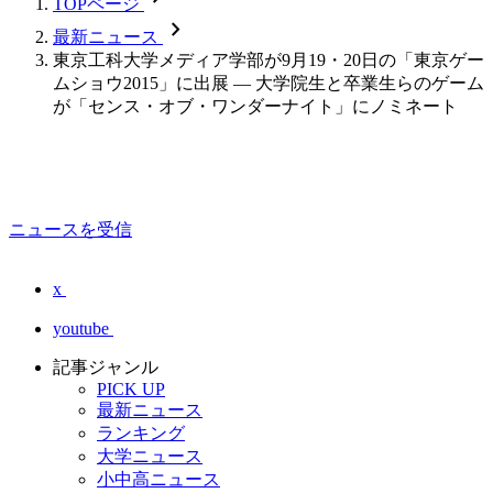
TOPページ
chevron_forward
最新ニュース
東京工科大学メディア学部が9月19・20日の「東京ゲー
ムショウ2015」に出展 — 大学院生と卒業生らのゲーム
が「センス・オブ・ワンダーナイト」にノミネート
ニュースを受信
x
youtube
記事ジャンル
PICK UP
最新ニュース
ランキング
大学ニュース
小中高ニュース