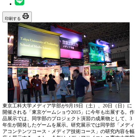
print
印刷する
東京工科大学メディア学部が9月19日（土）、20日（日）に
開催される「東京ゲームショウ2015」に今年も出展する。作
品展示では、同学部のプロジェクト演習の成果物として、3
年生が開発したゲームを展示。研究展示では同学部「メディ
アコンテンツコース・メディア技術コース」の研究内容を幅