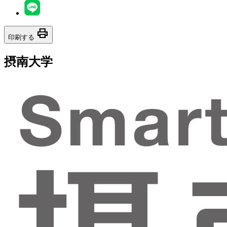
print
印刷する
摂南大学