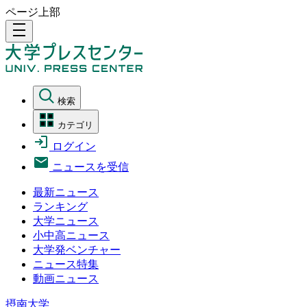
ページ上部
density_medium
検索
カテゴリ
ログイン
ニュースを受信
最新ニュース
ランキング
大学ニュース
小中高ニュース
大学発ベンチャー
ニュース特集
動画ニュース
摂南大学