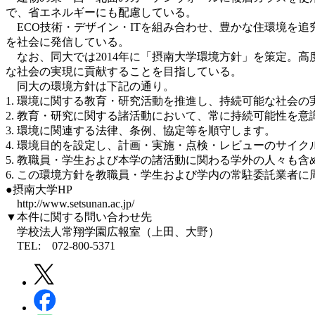
で、省エネルギーにも配慮している。
ECO技術・デザイン・ITを組み合わせ、豊かな住環境を追
を社会に発信している。
なお、同大では2014年に「摂南大学環境方針」を策定。高度な
な社会の実現に貢献することを目指している。
同大の環境方針は下記の通り。
1. 環境に関する教育・研究活動を推進し、持続可能な社会
2. 教育・研究に関する諸活動において、常に持続可能性を
3. 環境に関連する法律、条例、協定等を順守します。
4. 環境目的を設定し、計画・実施・点検・レビューのサイ
5. 教職員・学生および本学の諸活動に関わる学外の人々も
6. この環境方針を教職員・学生および学内の常駐委託業者
●摂南大学HP
http://www.setsunan.ac.jp/
▼本件に関する問い合わせ先
学校法人常翔学園広報室（上田、大野）
TEL: 072-800-5371