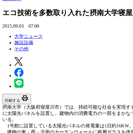
エコ技術を多数取り入れた摂南大学寝屋
2015.09.03 07:00
大学ニュース
施設設備
その他
print
印刷する
摂南大学（大阪府寝屋川市）では、持続可能な社会を実現する
に太陽光パネルを設置し、建物内の消費電力の一部をまかな
いる。
1号館に設置している太陽光パネルの発電量は1日約16KW。
建物の東・西・北面のカーテンウォールに複層ガラスを使用