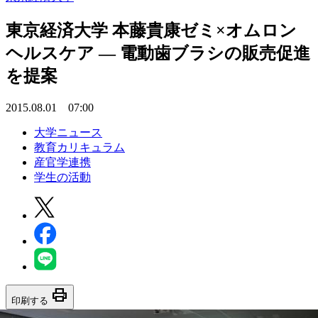
東京経済大学 本藤貴康ゼミ×オムロン
ヘルスケア — 電動歯ブラシの販売促進
を提案
2015.08.01 07:00
大学ニュース
教育カリキュラム
産官学連携
学生の活動
print
印刷する