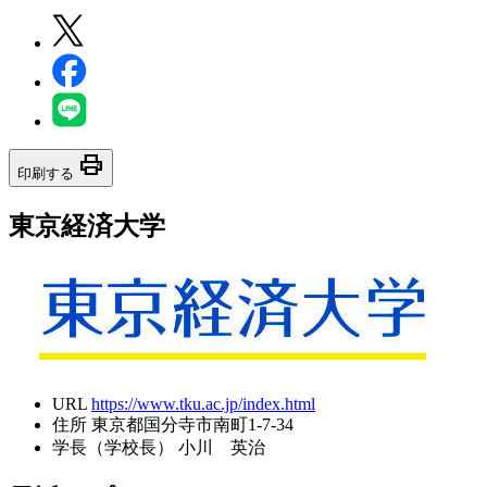
print
印刷する
東京経済大学
URL
https://www.tku.ac.jp/index.html
住所
東京都国分寺市南町1-7-34
学長（学校長）
小川 英治