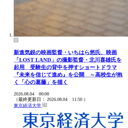
新進気鋭の映画監督・いちはら悠氏、映画
「LOST LAND」の撮影監督・北川喜雄氏を
起用 受験生の背中を押すショートドラマ
『未来を信じて進め』を公開 ～高校生が抱
く「心の葛藤」を描く
2026.08.04 00:00
（最終更新日：
2026.08.04 11:50
）
東京経済大学