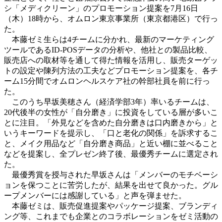
シ「メディクリーン」のプロモーション提案を7月16日
（木）18時から、オムロン東京事業所（東京都港区）で行っ
た。
本藤ゼミ生らは4チームに分かれ、最新のマーケティング
ツールであるID-POSデータの分析や、他社との製品比較、
販売店への取材等を通して得た情報を活用し、販売ターゲッ
トの設定や陳列方法の工夫などプロモーション提案を、各チ
ーム15分間でオムロンヘルスケア社の幹部社員を前に行っ
た。
このうち早坂美穂さん（経済学部3年）率いるチームは、
20代後半の女性が「自分磨き」に投資をしている層が多いこ
とに注目。「外見などを含めた自分磨きは口内磨きから」と
いうキーワードを提示し、「口と老化の関係」を訴求するこ
と、メイク用品など「自分磨き商品」と近い棚に並べること
などを提案し、全プレゼン終了後、最優秀チームに選定され
た。
最優秀賞を授与された早坂さんは「メンバーのモチベーシ
ョンを保つことに苦労したが、結果を出せて良かった。グル
ープメンバーには感謝している」と声を弾ませた。
本藤ゼミは、販売促進提案やパッケージ提案、ブランディ
ング等、これまでも企業とのコラボレーションをゼミ活動の