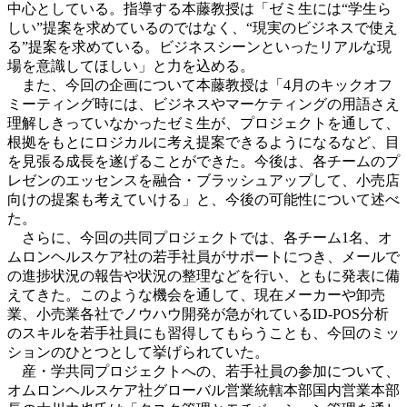
中心としている。指導する本藤教授は「ゼミ生には“学生ら
しい”提案を求めているのではなく、“現実のビジネスで使え
る”提案を求めている。ビジネスシーンといったリアルな現
場を意識してほしい」と力を込める。
また、今回の企画について本藤教授は「4月のキックオフ
ミーティング時には、ビジネスやマーケティングの用語さえ
理解しきっていなかったゼミ生が、プロジェクトを通して、
根拠をもとにロジカルに考え提案できるようになるなど、目
を見張る成長を遂げることができた。今後は、各チームのプ
レゼンのエッセンスを融合・ブラッシュアップして、小売店
向けの提案も考えていける」と、今後の可能性について述べ
た。
さらに、今回の共同プロジェクトでは、各チーム1名、オ
ムロンヘルスケア社の若手社員がサポートにつき、メールで
の進捗状況の報告や状況の整理などを行い、ともに発表に備
えてきた。このような機会を通して、現在メーカーや卸売
業、小売業各社でノウハウ開発が急がれているID-POS分析
のスキルを若手社員にも習得してもらうことも、今回のミッ
ションのひとつとして挙げられていた。
産・学共同プロジェクトへの、若手社員の参加について、
オムロンヘルスケア社グローバル営業統轄本部国内営業本部