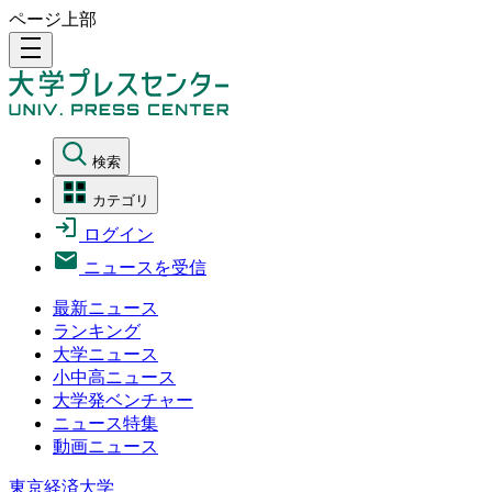
ページ上部
density_medium
検索
カテゴリ
ログイン
ニュースを受信
最新ニュース
ランキング
大学ニュース
小中高ニュース
大学発ベンチャー
ニュース特集
動画ニュース
東京経済大学