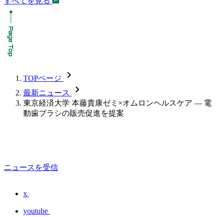
すべてを見る
chevron_forward
TOPページ
chevron_forward
最新ニュース
東京経済大学 本藤貴康ゼミ×オムロンヘルスケア — 電
動歯ブラシの販売促進を提案
ニュースを受信
x
youtube