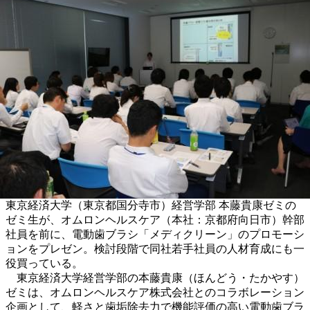
東京経済大学（東京都国分寺市）経営学部 本藤貴康ゼミの
ゼミ生が、オムロンヘルスケア（本社：京都府向日市）幹部
社員を前に、電動歯ブラシ「メディクリーン」のプロモーシ
ョンをプレゼン。検討段階で同社若手社員の人材育成にも一
役買っている。
東京経済大学経営学部の本藤貴康（ほんどう・たかやす）
ゼミは、オムロンヘルスケア株式会社とのコラボレーション
企画として、軽さと歯垢除去力で機能評価の高い電動歯ブラ