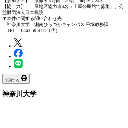
【参加学生】 履修者 4時限：50名 5時限：24名
【協 力】 土屋地区協力者4名（土屋公民館で募集）、公
益財団法人日本棋院
▼本件に関する問い合わせ先
神奈川大学 湘南ひらつかキャンパス 平塚教務課
TEL: 0463-59-4111（代）
print
印刷する
神奈川大学