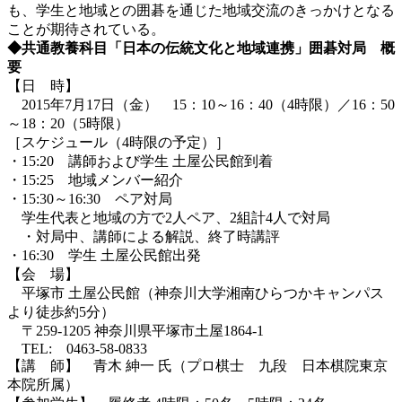
も、学生と地域との囲碁を通じた地域交流のきっかけとなる
ことが期待されている。
◆共通教養科目「日本の伝統文化と地域連携」囲碁対局 概
要
【日 時】
2015年7月17日（金） 15：10～16：40（4時限）／16：50
～18：20（5時限）
［スケジュール（4時限の予定）］
・15:20 講師および学生 土屋公民館到着
・15:25 地域メンバー紹介
・15:30～16:30 ペア対局
学生代表と地域の方で2人ペア、2組計4人で対局
・対局中、講師による解説、終了時講評
・16:30 学生 土屋公民館出発
【会 場】
平塚市 土屋公民館（神奈川大学湘南ひらつかキャンパス
より徒歩約5分）
〒259-1205 神奈川県平塚市土屋1864-1
TEL: 0463-58-0833
【講 師】 青木 紳一 氏（プロ棋士 九段 日本棋院東京
本院所属）