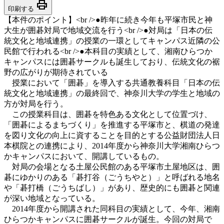
print
印刷する
【本件のポイント】<br />●昨年に続き今年も平塚市民と神
大生が囲碁対局で地域交流を行う<br />●対局は「日本の伝
統文化と地域連携」の授業の一環としてキャンパス近隣の公
民館で行われる<br />●本科目の実績として、湘南ひらつか
キャンパスには囲碁サークルも誕生しており、伝統文化の裾
野の広がりが期待されている
授業において「囲碁」を導入する共通教養科目「日本の伝
統文化と地域連携」の最終回で、神奈川大学の学生と地域の
方が対局を行う。
この授業科目は、囲碁を特色ある文化として位置づけ、
「囲碁によるまちづくり」を推進する平塚市と、棋道の発達
を図り文化の向上に資することを目的とする公益財団法人日
本棋院との連携により、2014年度から神奈川大学湘南ひらつ
かキャンパスにおいて、開講しているもの。
対局の会場となる土屋公民館のある平塚市土屋地区は、囲
碁にゆかりのある「碁打谷（ごうちやと）」と呼ばれる地名
や「碁打橋（ごうちばし）」があり、歴史的にも囲碁と関連
が深い地域となっている。
2014年度から開講された同科目の実績として、今年、湘南
ひらつかキャンパスに囲碁サークルが誕生。今回の対局で