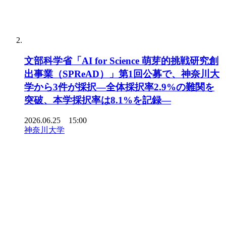
文部科学省「AI for Science 萌芽的挑戦研究創
出事業（SPReAD）」第1回公募で、神奈川大
学から3件が採択―全体採択率2.9%の難関を
突破、本学採択率は8.1%を記録―
2026.06.25 15:00
神奈川大学