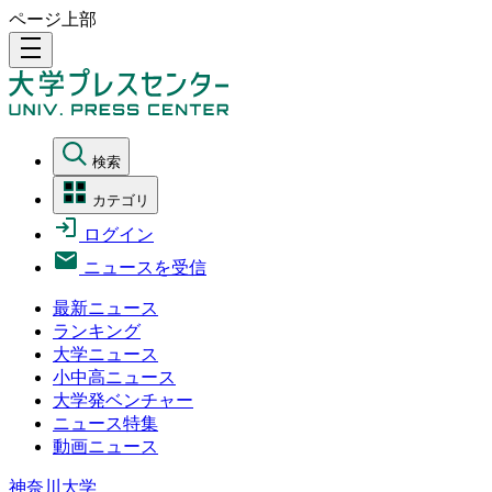
ページ上部
density_medium
検索
カテゴリ
ログイン
ニュースを受信
最新ニュース
ランキング
大学ニュース
小中高ニュース
大学発ベンチャー
ニュース特集
動画ニュース
神奈川大学