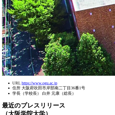
URL
https://www.ogu.ac.jp
住所
大阪府吹田市岸部南二丁目36番1号
学長（学校長）
白井 元康（総長）
最近のプレスリリース
（大阪学院大学）