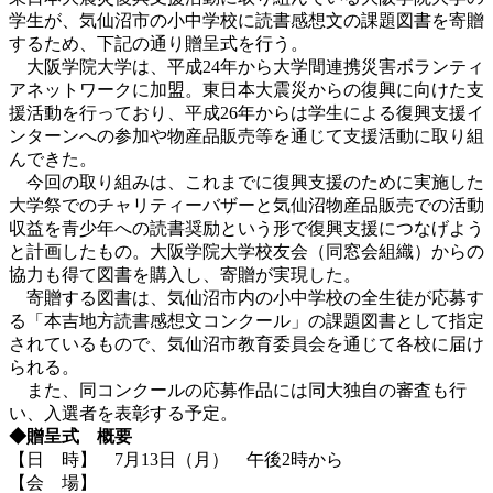
学生が、気仙沼市の小中学校に読書感想文の課題図書を寄贈
するため、下記の通り贈呈式を行う。
大阪学院大学は、平成24年から大学間連携災害ボランティ
アネットワークに加盟。東日本大震災からの復興に向けた支
援活動を行っており、平成26年からは学生による復興支援イ
ンターンへの参加や物産品販売等を通じて支援活動に取り組
んできた。
今回の取り組みは、これまでに復興支援のために実施した
大学祭でのチャリティーバザーと気仙沼物産品販売での活動
収益を青少年への読書奨励という形で復興支援につなげよう
と計画したもの。大阪学院大学校友会（同窓会組織）からの
協力も得て図書を購入し、寄贈が実現した。
寄贈する図書は、気仙沼市内の小中学校の全生徒が応募す
る「本吉地方読書感想文コンクール」の課題図書として指定
されているもので、気仙沼市教育委員会を通じて各校に届け
られる。
また、同コンクールの応募作品には同大独自の審査も行
い、入選者を表彰する予定。
◆贈呈式 概要
【日 時】 7月13日（月） 午後2時から
【会 場】