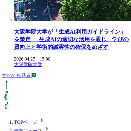
大阪学院大学が「生成AI利用ガイドライン」
を策定 ― 生成AIの適切な活用を通じ、学びの
質向上と学術的誠実性の確保をめざす
2026.04.27 15:00
大阪学院大学
すべてを見る
chevron_forward
TOPページ
chevron_forward
最新ニュース