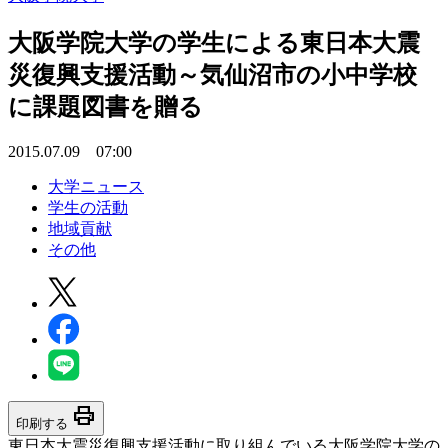
大阪学院大学の学生による東日本大震
災復興支援活動～気仙沼市の小中学校
に課題図書を贈る
2015.07.09 07:00
大学ニュース
学生の活動
地域貢献
その他
print
印刷する
東日本大震災復興支援活動に取り組んでいる大阪学院大学の