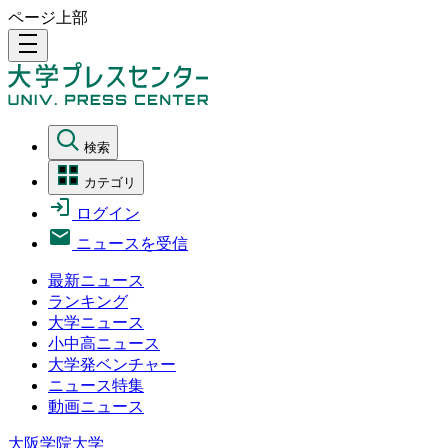
ページ上部
density_medium
検索
カテゴリ
ログイン
ニュースを受信
最新ニュース
ランキング
大学ニュース
小中高ニュース
大学発ベンチャー
ニュース特集
動画ニュース
大阪学院大学