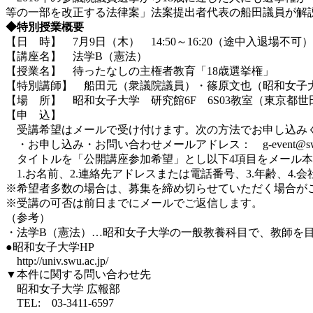
等の一部を改正する法律案」法案提出者代表の船田議員が解
◆特別授業概要
【日 時】 7月9日（木） 14:50～16:20（途中入退場不可）
【講座名】 法学B（憲法）
【授業名】 待ったなしの主権者教育「18歳選挙権」
【特別講師】 船田元（衆議院議員）・篠原文也（昭和女子
【場 所】 昭和女子大学 研究館6F 6S03教室（東京都世田谷
【申 込】
受講希望はメールで受け付けます。次の方法でお申し込み
・お申し込み・お問い合わせメールアドレス： g-event@swu.a
タイトルを「公開講座参加希望」とし以下4項目をメール本
1.お名前、2.連絡先アドレスまたは電話番号、3.年齢、4.会
※希望者多数の場合は、募集を締め切らせていただく場合が
※受講の可否は前日までにメールでご返信します。
（参考）
・法学B（憲法）…昭和女子大学の一般教養科目で、教師を目
●昭和女子大学HP
http://univ.swu.ac.jp/
▼本件に関する問い合わせ先
昭和女子大学 広報部
TEL: 03-3411-6597