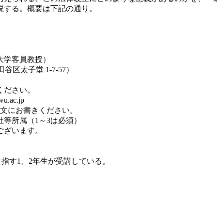
説する。概要は下記の通り。
大学客員教授）
区太子堂 1-7-57）
ください。
c.jp
文にお書きください。
社等所属（1～3は必須）
ございます。
指す1、2年生が受講している。