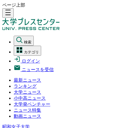
ページ上部
density_medium
検索
カテゴリ
ログイン
ニュースを受信
最新ニュース
ランキング
大学ニュース
小中高ニュース
大学発ベンチャー
ニュース特集
動画ニュース
昭和女子大学