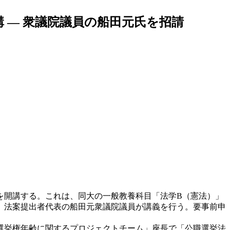
 — 衆議院議員の船田元氏を招請
を開講する。これは、同大の一般教養科目「法学B（憲法）」
」法案提出者代表の船田元衆議院議員が講義を行う。要事前申
「選挙権年齢に関するプロジェクトチーム」座長で「公職選挙法