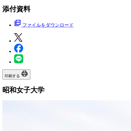
添付資料
picture_as_pdf
ファイルをダウンロード
print
印刷する
昭和女子大学