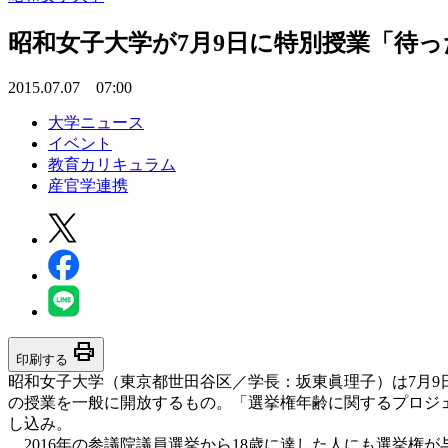
昭和女子大学が7月9日に特別授業「待っ
2015.07.07 07:00
大学ニュース
イベント
教育カリキュラム
産官学連携
print
印刷する
昭和女子大学（東京都世田谷区／学長：坂東眞理子）は7月9
の授業を一般に開放するもの。「選挙権年齢に関するプロジ
し込み。
2016年の参議院議員選挙から18歳に達した人にも選挙権