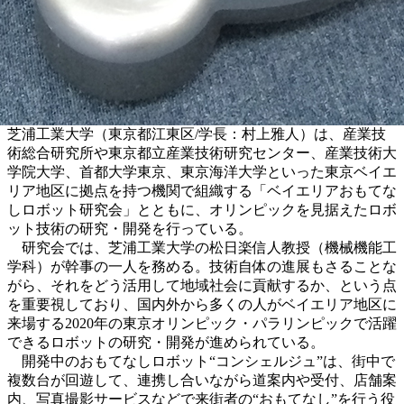
芝浦工業大学（東京都江東区/学長：村上雅人）は、産業技
術総合研究所や東京都立産業技術研究センター、産業技術大
学院大学、首都大学東京、東京海洋大学といった東京ベイエ
リア地区に拠点を持つ機関で組織する「ベイエリアおもてな
しロボット研究会」とともに、オリンピックを見据えたロボ
ット技術の研究・開発を行っている。
研究会では、芝浦工業大学の松日楽信人教授（機械機能工
学科）が幹事の一人を務める。技術自体の進展もさることな
がら、それをどう活用して地域社会に貢献するか、という点
を重要視しており、国内外から多くの人がベイエリア地区に
来場する2020年の東京オリンピック・パラリンピックで活躍
できるロボットの研究・開発が進められている。
開発中のおもてなしロボット“コンシェルジュ”は、街中で
複数台が回遊して、連携し合いながら道案内や受付、店舗案
内、写真撮影サービスなどで来街者の“おもてなし”を行う役