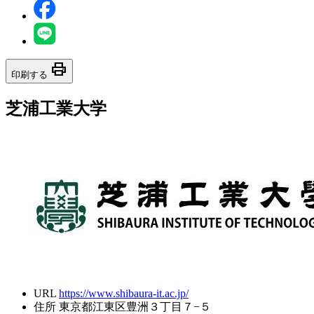
print
印刷する
芝浦工業大学
URL
https://www.shibaura-it.ac.jp/
住所
東京都江東区豊洲３丁目７−５