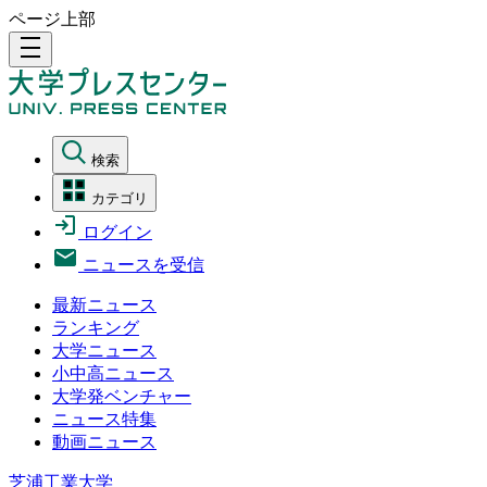
ページ上部
density_medium
検索
カテゴリ
ログイン
ニュースを受信
最新ニュース
ランキング
大学ニュース
小中高ニュース
大学発ベンチャー
ニュース特集
動画ニュース
芝浦工業大学