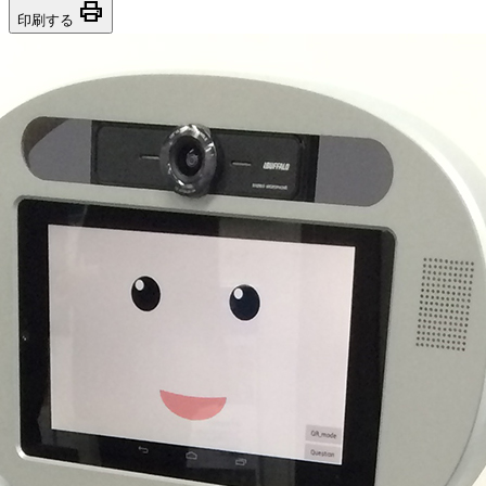
print
印刷する