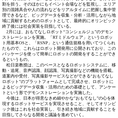
割を担う。そのほかにもイベント会場などを監視し、エリア
別の混雑具合や人の流れなどをリアルタイムに把握し集中管
理できるなど、ビッグデータを収集・分析・活用しながら地
域に貢献するためのロボットとして、最終的にオリンピック
終了後には社会実装を目指している。
2月には、おもてなしロボット“コンシェルジュ”のデモン
ストレーションを実施。「RTミドルウェア」というロボッ
ト用基本OSと、「RSNP」という通信規格を用いてつくられ
たもので、これらはロボット開発用に公開されており、この
パッケージを使って簡単にロボットの開発をすることができ
るというもの。
松日楽教授は、このベースとなるロボットシステムに、移
動・追尾、音声認識、顔認識、写真撮影などの機能を搭載。
道案内や受付、写真撮影サービスなどができる“おもてなし
ロボット”のプラットフォームとして完成させ、ロボットに
よるビッグデータ収集・活用のための基礎として、アンケー
トという形でデモンストレーションを実施した。
今後は、日本が得意なきめ細やかな”おもてなし”の心を体
現するロボットサービスを実現させること、そしてオリンピ
ック後はこれを社会実装し、引き続き地域に貢献することを
目指してさらなる開発と議論を進めていく。