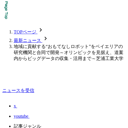
chevron_forward
TOPページ
chevron_forward
最新ニュース
地域に貢献する“おもてなしロボット”をベイエリアの
研究機関と合同で開発～オリンピックを見据え、道案
内からビッグデータの収集・活用まで～芝浦工業大学
ニュースを受信
x
youtube
記事ジャンル