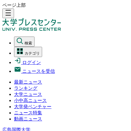
ページ上部
density_medium
検索
カテゴリ
ログイン
ニュースを受信
最新ニュース
ランキング
大学ニュース
小中高ニュース
大学発ベンチャー
ニュース特集
動画ニュース
広島国際大学