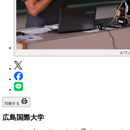
ルワ
print
印刷する
広島国際大学