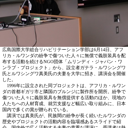
広島国際大学総合リハビリテーション学部は6月14日、アフ
リカ・ルワンダの紛争で傷ついた人々に無償で義肢装具を配
布する活動を続けるNGO団体「ムリンディ・ジャパン・ワ
ンラブ・プロジェクト」から、設立者ガテラ・ルワシングワ
氏とルワシングワ真美氏の夫妻を大学に招き、講演会を開催
した。
1996年に設立された同プロジェクトは、アフリカ・ルワン
ダの首都ギガリ市と隣国のブルンジに製作所を開所。紛争で
傷ついた人々に義肢装具を無償提供する活動のほか、現地の
人たちへの人材育成、就労支援など幅広い取り組みに、日本
国内で多くの賞が贈られている。
講演では真美氏が、民族間の紛争が長く続いたルワンダの
歴史やプロジェクトの活動内容を臨場感あるスライドで紹
介。国内外で広く活動する夫妻の貴重な講演に、受講者は熱