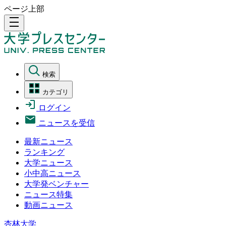
ページ上部
density_medium
検索
カテゴリ
ログイン
ニュースを受信
最新ニュース
ランキング
大学ニュース
小中高ニュース
大学発ベンチャー
ニュース特集
動画ニュース
杏林大学