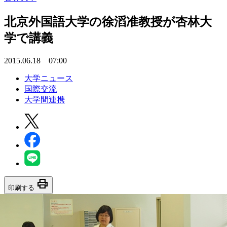
北京外国語大学の徐滔准教授が杏林大
学で講義
2015.06.18 07:00
大学ニュース
国際交流
大学間連携
print
印刷する