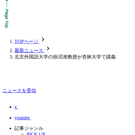
chevron_forward
TOPページ
chevron_forward
最新ニュース
北京外国語大学の徐滔准教授が杏林大学で講義
ニュースを受信
x
youtube
記事ジャンル
PICK UP