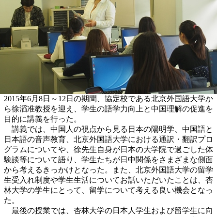
2015年6月8日～12日の期間、協定校である北京外国語大学か
ら徐滔准教授を迎え、学生の語学力向上と中国理解の促進を
目的に講義を行った。
講義では、中国人の視点から見る日本の陽明学、中国語と
日本語の音声教育、北京外国語大学における通訳・翻訳プロ
グラムについてや、徐先生自身が日本の大学院で過ごした体
験談等について語り、学生たちが日中関係をさまざまな側面
から考えるきっかけとなった。また、北京外国語大学の留学
生受入れ制度や学生生活についてお話いただいたことは、杏
林大学の学生にとって、留学について考える良い機会となっ
た。
最後の授業では、杏林大学の日本人学生および留学生に向