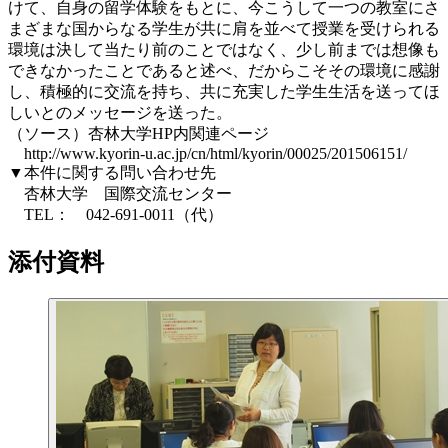
けて、自身の留学体験をもとに、今こうして一つの教室にさ
まざまな国からなる学生が共に肩を並べて授業を受けられる
環境は決して当たり前のことではなく、少し前までは想像も
できなかったことであると述べ、だからこそその環境に感謝
し、積極的に交流を持ち、共に充実した学生生活を送ってほ
しいとのメッセージを送った。
（ソース）杏林大学HP内関連ページ
http://www.kyorin-u.ac.jp/cn/html/kyorin/00025/201506151/
▼本件に関する問い合わせ先
杏林大学 国際交流センター
TEL： 042-691-0011（代）
添付資料