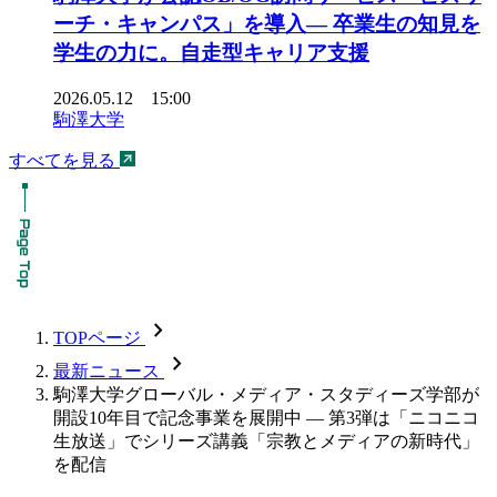
ーチ・キャンパス」を導入― 卒業生の知見を
学生の力に。自走型キャリア支援
2026.05.12 15:00
駒澤大学
すべてを見る
chevron_forward
TOPページ
chevron_forward
最新ニュース
駒澤大学グローバル・メディア・スタディーズ学部が
開設10年目で記念事業を展開中 — 第3弾は「ニコニコ
生放送」でシリーズ講義「宗教とメディアの新時代」
を配信