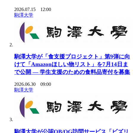
2026.07.15 12:00
駒澤大学
駒澤大学が「食支援プロジェクト」第9弾に向
けて「Amazonほしい物リスト」を7月14日ま
で公開 ― 学生支援のための食料品寄付を募集
2026.06.30 09:00
駒澤大学
駒澤大学が公認OB/OG訪問サービス「ビズリ