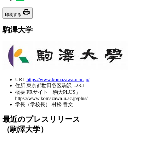
print
印刷する
駒澤大学
URL
https://www.komazawa-u.ac.jp/
住所
東京都世田谷区駒沢1-23-1
概要
PRサイト「駒大PLUS」
https://www.komazawa-u.ac.jp/plus/
学長（学校長）
村松 哲文
最近のプレスリリース
（駒澤大学）