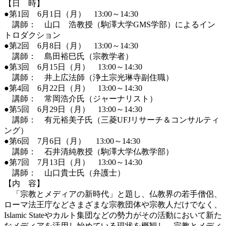
【日 時】
●第1回 6月1日（月） 13:00～14:30
講師： 山口 浩教授（駒澤大学GMS学部）によるイン
トロダクション
●第2回 6月8日（月） 13:00～14:30
講師： 島田裕巳氏（宗教学者）
●第3回 6月15日（月） 13:00～14:30
講師： 井上広法師（浄土宗光琳寺副住職）
●第4回 6月22日（月） 13:00～14:30
講師： 常岡浩介氏（ジャーナリスト）
●第5回 6月29日（月） 13:00～14:30
講師： 有元裕美子氏（三菱UFJリサーチ＆コンサルティ
ング）
●第6回 7月6日（月） 13:00～14:30
講師： 石井清純教授（駒澤大学仏教学部）
●第7回 7月13日（月） 13:00～14:30
講師： 山口貴士氏（弁護士）
【内 容】
「宗教とメディアの新時代」と題し、仏教界の若手僧侶、
ローマ法王庁などさまざまな宗教団体や宗教人だけでなく、
Islamic Stateやカルト集団などの勢力がその活動において新た
なメディアを活用し始めている現状を概観し、宗教とメディ