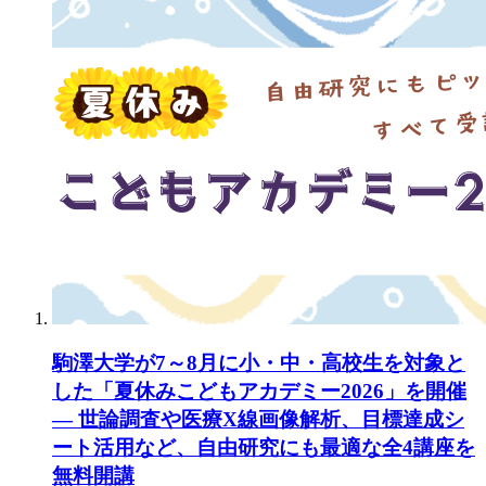
駒澤大学が7～8月に小・中・高校生を対象と
した「夏休みこどもアカデミー2026」を開催
— 世論調査や医療X線画像解析、目標達成シ
ート活用など、自由研究にも最適な全4講座を
無料開講