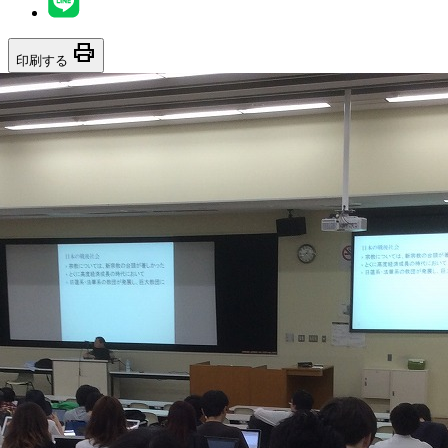
print
印刷する