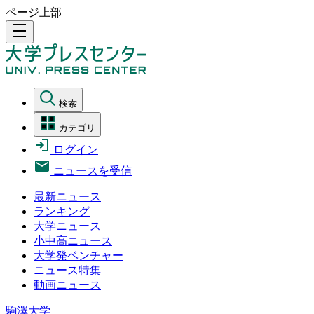
ページ上部
density_medium
検索
カテゴリ
ログイン
ニュースを受信
最新ニュース
ランキング
大学ニュース
小中高ニュース
大学発ベンチャー
ニュース特集
動画ニュース
駒澤大学