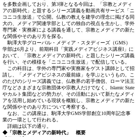
を多数企画しており、第3弾となる今回は、「宗教とメディ
アの新時代」と題するシリーズ講義を動画共有サービス「ニ
コニコ生放送」で公開。仏教の教えを建学の理念に掲げる同
大の、メディア関連学部としての独自の視点を生かし、学外
専門家・実務家による講義を通して、宗教とメディアの新た
な関係やそのあり方を探る。
駒澤大学グローバル・メディア・スタディーズ（GMS）
学部は6月より、前期科目「実践メディアビジネス講座I」に
おいて、「宗教とメディアの新時代」と題したシリーズ講義
を行い、その模様を「ニコニコ生放送」で配信している。
この科目は、学外の専門家や実務家をゲスト講師として招
請し、「メディアビジネスの最前線」を学ぶというもの。こ
のたびのシリーズ講義では、仏教界の若手僧侶、ローマ法王
庁などさまざまな宗教団体や宗教人だけでなく、Islamic State
やカルト集団などの勢力が、その活動において新たなメディ
アを活用し始めている現状を概観し、宗教とメディアの新た
な関係やそのあり方について考察する。
なお、この講座は、駒澤大学GMS学部創立10周年記念事
業の一環として行われる。
詳細は以下の通り。
◆「宗教とメディアの新時代」 概要