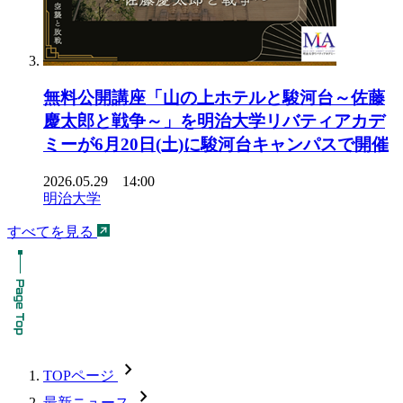
無料公開講座「山の上ホテルと駿河台～佐藤
慶太郎と戦争～」を明治大学リバティアカデ
ミーが6月20日(土)に駿河台キャンパスで開催
2026.05.29 14:00
明治大学
すべてを見る
chevron_forward
TOPページ
chevron_forward
最新ニュース