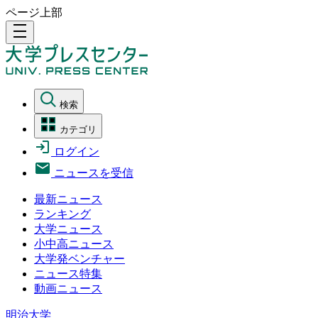
ページ上部
density_medium
検索
カテゴリ
ログイン
ニュースを受信
最新ニュース
ランキング
大学ニュース
小中高ニュース
大学発ベンチャー
ニュース特集
動画ニュース
明治大学