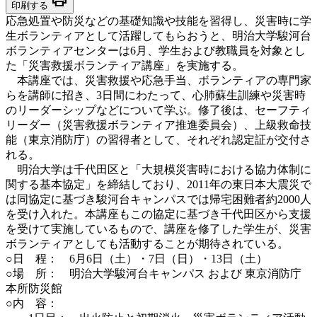
印刷する
応急処置や防災などの基礎知識や技能を習得し、災害時に学
生ボランティアとして活躍してもらおうと、明治大学駿河台
ボランティアセンターは6月、学生および教職員を対象とし
た「災害救援ボランティア講座」を実施する。
本講座では、災害救援や応急手当、ボランティアの専門家
らを講師に招き、3日間にわたって、心肺蘇生訓練や災害時
のリーダーシップなどについて学ぶ。修了後は、セーフティ
リーダー（災害救援ボランティア推進委員会）、上級救命技
能（東京消防庁）の習得者として、それぞれ認定証が交付さ
れる。
明治大学は千代田区と「大規模災害時における協力体制に
関する基本協定」を締結しており、2011年の東日本大震災で
は同協定に基づき駿河台キャンパスでは帰宅困難者約2000人
を受け入れた。本講座もこの協定に基づき千代田区から支援
を受けて実施しているもので、講座を修了した学生が、災害
ボランティアとしても活動することが期待されている。
○日 程： 6月6日（土）・7日（日）・13日（土）
○場 所： 明治大学駿河台キャンパス および 東京消防庁
本所防災館
○内 容：