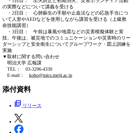
・1日目： 出火防止と初期消火、災害ボランティア活動
の実際などについて講義を受ける
・2日目： 心肺蘇生の手順や止血法などの応急手当につ
いて人形やAEDなどを使用しながら講習を受ける（上級救
命技能講習）
・3日目： 午前は暴風や地震などの災害模擬体験と実
技。午後は、被災地でのコミュニケーションや災害時のリー
ダーシップと安全衛生についてグループワーク・図上訓練を
実施
▼取材に関する問い合わせ
明治大学 広報課
TEL： 03‐3296‐4330
E-mail：
koho@mics.meiji.ac.jp
添付資料
picture_as_pdf
リリース