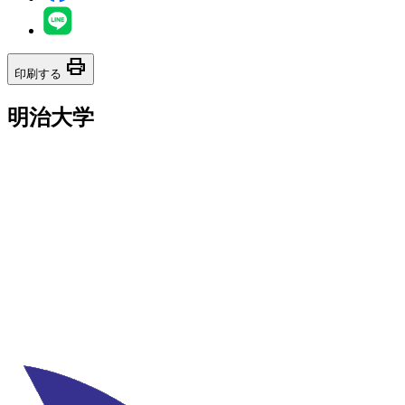
print
印刷する
明治大学