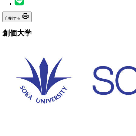
print
印刷する
創価大学