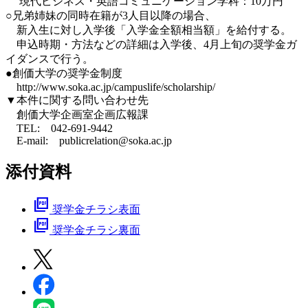
現代ビジネス・英語コミュニケーション学科：10万円
○兄弟姉妹の同時在籍が3人目以降の場合、
新入生に対し入学後「入学金全額相当額」を給付する。
申込時期・方法などの詳細は入学後、4月上旬の奨学金ガ
イダンスで行う。
●創価大学の奨学金制度
http://www.soka.ac.jp/campuslife/scholarship/
▼本件に関する問い合わせ先
創価大学企画室企画広報課
TEL: 042-691-9442
E-mail: publicrelation@soka.ac.jp
添付資料
picture_as_pdf
奨学金チラシ表面
picture_as_pdf
奨学金チラシ裏面