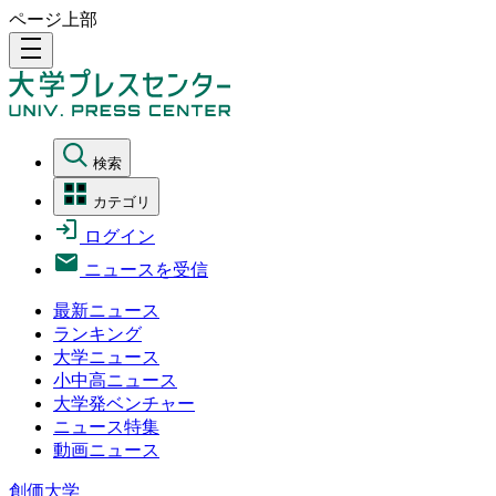
ページ上部
density_medium
検索
カテゴリ
ログイン
ニュースを受信
最新ニュース
ランキング
大学ニュース
小中高ニュース
大学発ベンチャー
ニュース特集
動画ニュース
創価大学