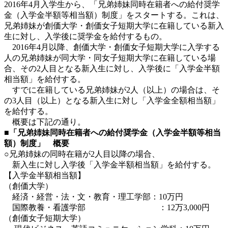
2016年4月入学生から、「兄弟姉妹同時在籍者への給付奨学
金（入学金半額等相当額）制度」をスタートする。これは、
兄弟姉妹が創価大学・創価女子短期大学に在籍している新入
生に対し、入学後に奨学金を給付するもの。
2016年4月以降、創価大学・創価女子短期大学に入学する
人の兄弟姉妹が同大学・同女子短期大学に在籍している場
合、その2人目となる新入生に対し、入学後に「入学金半額
相当額」を給付する。
すでに在籍している兄弟姉妹が2人（以上）の場合は、そ
の3人目（以上）となる新入生に対し「入学金全額相当額」
を給付する。
概要は下記の通り。
■「兄弟姉妹同時在籍者への給付奨学金（入学金半額等相当
額）制度」 概要
○兄弟姉妹の同時在籍が2人目以降の場合、
新入生に対し入学後「入学金半額相当額」を給付する。
【入学金半額相当額】
（創価大学）
経済・経営・法・文・教育・理工学部：10万円
国際教養・看護学部 ：12万3,000円
（創価女子短期大学）