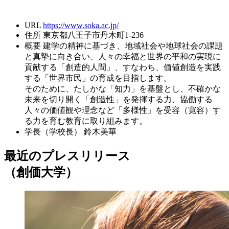
URL
https://www.soka.ac.jp/
住所
東京都八王子市丹木町1-236
概要
建学の精神に基づき、地域社会や地球社会の課題
と真摯に向き合い、人々の幸福と世界の平和の実現に
貢献する「創造的人間」、すなわち、価値創造を実践
する「世界市民」の育成を目指します。
そのために、たしかな「知力」を基盤とし、不確かな
未来を切り開く「創造性」を発揮する力、協働する
人々の価値観や理念など「多様性」を受容（寛容）す
る力を育む教育に取り組みます。
学長（学校長）
鈴木美華
最近のプレスリリース
（創価大学）