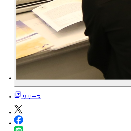
picture_as_pdf
リリース