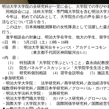
明治大学大学院の全研究科が一堂に会し、大学院での学びや進
同相談会には、法科大学院・専門職大学院を含む明治大学大
今年は、初めての試みとして、大学院生の生の声を届けるパ
活などについて語り合う。
このほか、日本南極観測隊初の女性隊員として活躍した森永
行う。
進学相談会の対象は、明治大学在学生、他大の学生、留学生
○日 時： 5月23日（土）13時～16時
○場 所： 明治大学 駿河台キャンパス・アカデミーコモン
（東京都千代田区神田駿河台1-1）
○内 容：
（1） 特別講演「大学院で学ぶということ」森永由紀教授
（2） 院生パネルディスカッション「大学院学生生活と助
（3） 研究科個別相談 （4）奨学金説明会 （5）施設
○参加研究科：
・明治大学大学院： 法学研究科／商学研究科／政治経済学
端数理科学研究科／国際日本学研究科／グローバル・ガバナ
・明治大学法科大学院： 法務研究科
・明治大学専門職大学院： ガバナンス研究科／グローバル
・国際大学（大学院大学）： 国際関係学研究科／国際経営
▼一般の方のお問い合わせ