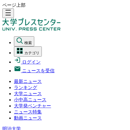
ページ上部
density_medium
検索
カテゴリ
ログイン
ニュースを受信
最新ニュース
ランキング
大学ニュース
小中高ニュース
大学発ベンチャー
ニュース特集
動画ニュース
明治大学