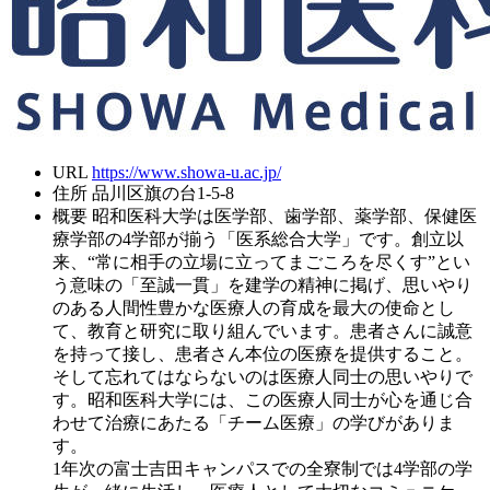
URL
https://www.showa-u.ac.jp/
住所
品川区旗の台1-5-8
概要
昭和医科大学は医学部、歯学部、薬学部、保健医
療学部の4学部が揃う「医系総合大学」です。創立以
来、“常に相手の立場に立ってまごころを尽くす”とい
う意味の「至誠一貫」を建学の精神に掲げ、思いやり
のある人間性豊かな医療人の育成を最大の使命とし
て、教育と研究に取り組んでいます。患者さんに誠意
を持って接し、患者さん本位の医療を提供すること。
そして忘れてはならないのは医療人同士の思いやりで
す。昭和医科大学には、この医療人同士が心を通じ合
わせて治療にあたる「チーム医療」の学びがありま
す。
1年次の富士吉田キャンパスでの全寮制では4学部の学