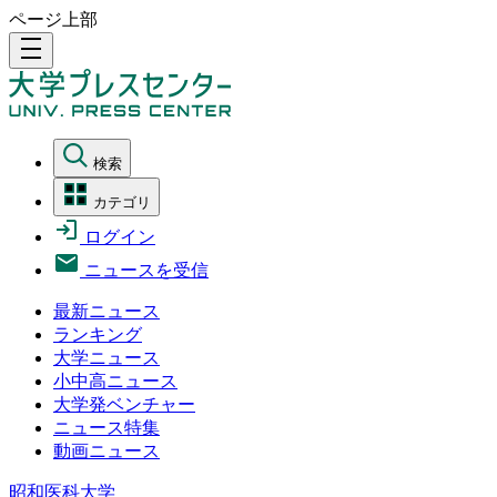
ページ上部
density_medium
検索
カテゴリ
ログイン
ニュースを受信
最新ニュース
ランキング
大学ニュース
小中高ニュース
大学発ベンチャー
ニュース特集
動画ニュース
昭和医科大学