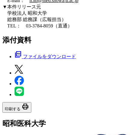
E-mail：
h.ito@med.showa-u.ac.jp
▼本件リリース元
学校法人 昭和大学
総務部 総務課（広報担当）
TEL： 03-3784-8059（直通）
添付資料
picture_as_pdf
ファイルをダウンロード
print
印刷する
昭和医科大学