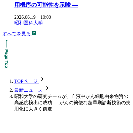
用機序の可能性を示唆 ―
2026.06.19 10:00
昭和医科大学
すべてを見る
chevron_forward
TOPページ
chevron_forward
最新ニュース
昭和大学の研究チームが、血液中がん細胞由来物質の
高感度検出に成功 — がんの簡便な超早期診断技術の実
用化に大きく前進