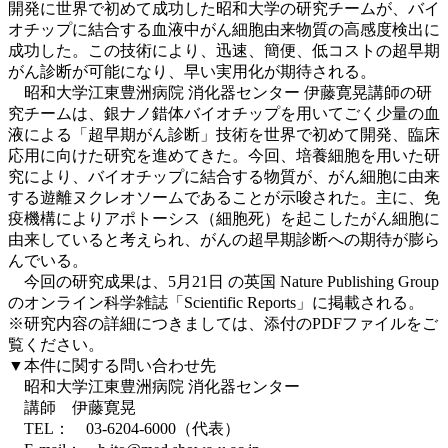
開発に世界で初めて成功した昭和大学の研究チームが、バイ
オチップに結合する血液中がん細胞由来物質の高感度検出に
成功した。この技術により、迅速、簡便、低コストの超早期
がん診断が可能になり、早い実用化が期待される。
昭和大学江東豊洲病院 消化器センター 伊藤寛晃講師の研
究チームは、銀ナノ錯体バイオチップを用いてごく少量の血
液による「超早期がん診断」技術を世界で初めて開発、臨床
応用に向けた研究を進めてきた。今回、培養細胞を用いた研
究により、バイオチップに結合する物質が、がん細胞に由来
する遊離ヌクレオソームであることが示唆された。主に、免
疫機構によりアポトーシス（細胞死）を起こしたがん細胞に
由来していると考えられ、がんの超早期診断への期待が膨ら
んでいる。
今回の研究成果は、5月21日 の英国 Nature Publishing Group
のオンライン科学雑誌「Scientific Reports」に掲載される。
※研究内容の詳細につきましては、添付のPDFファイルをご
覧ください。
▼本件に関する問い合わせ先
昭和大学江東豊洲病院 消化器センター
講師 伊藤寛晃
TEL： 03-6204-6000（代表）