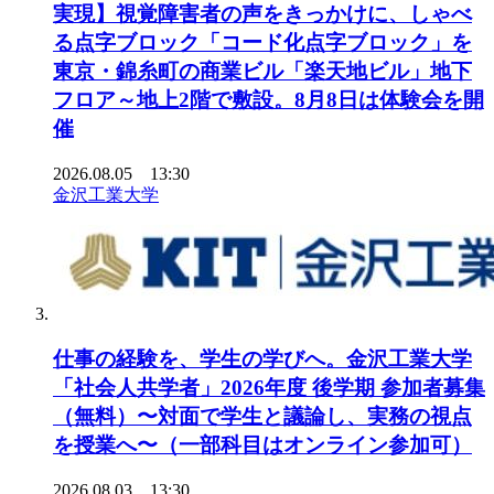
実現】視覚障害者の声をきっかけに、しゃべ
る点字ブロック「コード化点字ブロック」を
東京・錦糸町の商業ビル「楽天地ビル」地下
フロア～地上2階で敷設。8月8日は体験会を開
催
2026.08.05 13:30
金沢工業大学
仕事の経験を、学生の学びへ。金沢工業大学
「社会人共学者」2026年度 後学期 参加者募集
（無料）〜対面で学生と議論し、実務の視点
を授業へ〜（一部科目はオンライン参加可）
2026.08.03 13:30