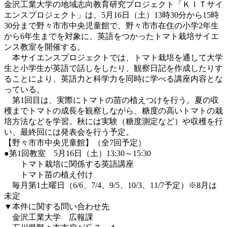
金沢工業大学の地域志向教育研究プロジェクト「ＫＩＴサイ
エンスプロジェクト」は、5月16日（土）13時30分から15時
30分まで野々市市中央児童館で、野々市市在住の小学2年生
から6年生までを対象に、英語をつかったトマト栽培サイエ
ンス教室を開催する。
本サイエンスプロジェクトでは、トマト栽培を通して大学
生と小学生が英語で話しをしたり、観察日記を作成したりす
ることにより、英語力と科学力を同時に学べる講座内容とな
っている。
第1回目は、実際にトマトの苗の植えつけを行う。夏の収
穫までトマトの成長を観察しながら、糖度の高いトマトの栽
培方法などを学習。秋には実験（糖度測定など）や収穫を行
い、最終回には発表会を行う予定。
【野々市市中央児童館】（全7回予定）
●第1回教室 5月16日（土）13:30～15:30
トマト栽培に関係する英語講座
トマト苗の植え付け
毎月第1土曜日（6/6、7/4、9/5、10/3、11/7予定）※8月は
未定
▼本件に関する問い合わせ先
金沢工業大学 広報課