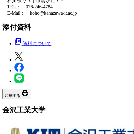
石川県野々市市扇が丘７－１
TEL： 076-246-4784
E-Mail： koho@kanazawa-it.ac.jp
添付資料
picture_as_pdf
資料について
print
印刷する
金沢工業大学