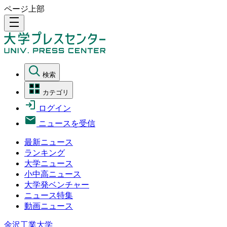
ページ上部
density_medium
検索
カテゴリ
ログイン
ニュースを受信
最新ニュース
ランキング
大学ニュース
小中高ニュース
大学発ベンチャー
ニュース特集
動画ニュース
金沢工業大学