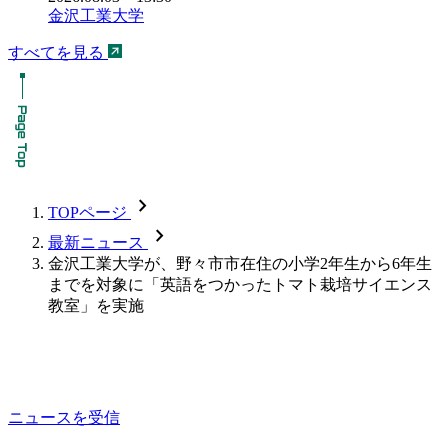
金沢工業大学
すべてを見る
chevron_forward
TOPページ
chevron_forward
最新ニュース
金沢工業大学が、野々市市在住の小学2年生から6年生
までを対象に「英語をつかったトマト栽培サイエンス
教室」を実施
ニュースを受信