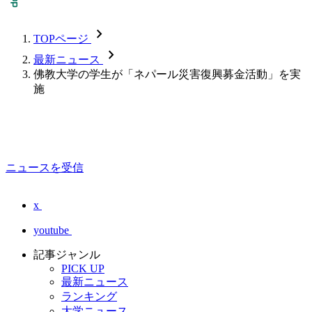
chevron_forward
TOPページ
chevron_forward
最新ニュース
佛教大学の学生が「ネパール災害復興募金活動」を実
施
ニュースを受信
x
youtube
記事ジャンル
PICK UP
最新ニュース
ランキング
大学ニュース