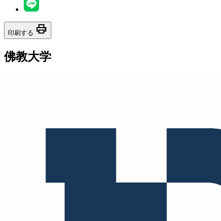
print
印刷する
佛教大学