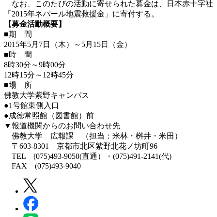
なお、このたびの活動に寄せられた募金は、日本赤十字社
「2015年ネパール地震救援金」に寄付する。
【募金活動概要】
■期 間
2015年5月7日（木）～5月15日（金）
■時 間
8時30分～9時00分
12時15分～12時45分
■場 所
佛教大学紫野キャンパス
●1号館東側入口
●成徳常照館（図書館）前
▼報道機関からのお問い合わせ先
佛教大学 広報課 （担当：米林・桝井・米田）
〒603-8301 京都市北区紫野北花ノ坊町96
TEL (075)493-9050(直通）・(075)491-2141(代)
FAX (075)493-9040