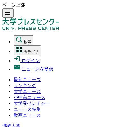
ページ上部
density_medium
検索
カテゴリ
ログイン
ニュースを受信
最新ニュース
ランキング
大学ニュース
小中高ニュース
大学発ベンチャー
ニュース特集
動画ニュース
佛教大学