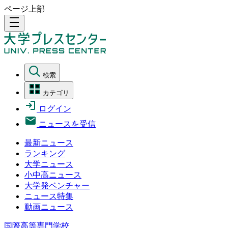
ページ上部
density_medium
検索
カテゴリ
ログイン
ニュースを受信
最新ニュース
ランキング
大学ニュース
小中高ニュース
大学発ベンチャー
ニュース特集
動画ニュース
国際高等専門学校