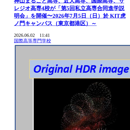
神山まるごと高専、近大高専、国際高専、サ
レジオ高専4校が「第5回私立高専合同進学説
明会」を開催〜2026年7月5日（日）於 KIT虎
ノ門キャンパス（東京都港区）～
2026.06.02 11:41
国際高等専門学校