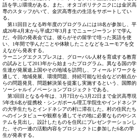
語を学ぶ環境がある。また、オタゴポリテクニクには金沢高
専のスタッフがいて、金沢高専生の生活をサポートしてい
る。
第11回目となる昨年度のプログラムには18名が参加し、平
成26年4月末から平成27年3月までニュージーランドで学ん
だ。今回の発表会では、彼らがその留学で培った英語を使
い、1年間で学んだことや体験したことなどをユーモアを交
えながら発表する。
ラーニングエクスプレスは、グローバル人材を育成する教育
の試みとして2013年から始まったプログラム。異なる国の学
生達が発展途上国やその地域を訪問し、フィールドワークを
通して、地域発展、環境問題、持続可能な社会などの観点か
らの問題発見、問題解決策を提案し実施するという、国際的
ソーシャルイノベーションプロジェクトである。
第3回目となる今年は、3月7日から3月22日まで金沢高専現
5年生6名が提携校・シンガポール理工学院生やインドネシア
の大学生たちとインドネシアの村に滞在した。村の住民たち
へのインタビューや観察を通してその地に必要なものやシス
テムを見出し、設計したものを住民にプレゼンテーションし
た。その一連の活動内容をプロジェクトに参加した6名の学
生が発表する。