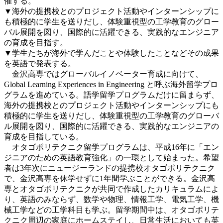
催する。
▼海外の提携校とのプロジェクト活動やインターンシップに
も積極的に学生を送りだし、体験重視型の工学教育のグロー
バル展開を図り、国際的に活躍できる、実践的なエンジニア
の育成を目指す。
▼学生たちが海外で学んだことや体験したことなどその成果
を英語で発表する。
金沢高専ではグローバルイノベーター育成に向けて、
Global Learning Experiences in Engineering と呼ぶ海外留学プロ
グラムを進めている。語学留学プログラムだけに留まらず、
海外の提携校とのプロジェクト活動やインターンシップにも
積極的に学生を送りだし、体験重視型の工学教育のグローバ
ル展開を図り、国際的に活躍できる、実践的なエンジニアの
育成を目指している。
オタゴポリテクニク留学プログラムは、平成16年に「エン
ジニアのための英語教育強化」の一環として始まった。希望
者は3年次にニュージーランドの提携校オタゴポリテクニク
で、金沢高専を休学せずに1年間学ぶことができる。金沢高
専とオタゴポリテクニクが共同で作成したカリキュラムによ
り、英語のみならず、数学や物理、情報工学、電気工学、機
械工学などの工学科目も学ぶ。留学期間中は、オタゴポリテ
クニク周辺の家庭にホームステイし、日常生活においても英