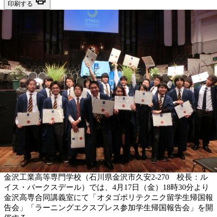
印刷する
金沢工業高等専門学校（石川県金沢市久安2-270 校長：ル
イス・バークスデール）では、4月17日（金）18時30分より
金沢高専合同講義室にて「オタゴポリテクニク留学生帰国報
告会」「ラーニングエクスプレス参加学生帰国報告会」を開