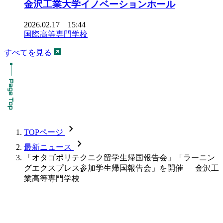
金沢工業大学イノベーションホール
2026.02.17 15:44
国際高等専門学校
すべてを見る
chevron_forward
TOPページ
chevron_forward
最新ニュース
「オタゴポリテクニク留学生帰国報告会」「ラーニン
グエクスプレス参加学生帰国報告会」を開催 — 金沢工
業高等専門学校