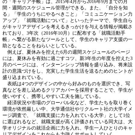
の「キャリア手帳」は、2015年4月から2016年9月までの月
間・週間のスケジュール管理ができる。また、「自分を知
る」「学生のうちにやるべきこと」「コミュニケーション力
アップ」「就職活動について」といったテーマで、学生自ら
がキャリアデザインを考えるきっかけを与える情報が掲載さ
れており、3年次（2016年10月）に配布する「就職活動手
帳」へ繋がる新たなツールとして、学生のキャリア支援の一
助となることをねらいとしている。
例えば、夏休みを控えた6月の週間スケジュールのページ
には、夏休みを有効に過ごすコツ、新3年生の年度を控えた3
月のページには、インターンシップ情報を盛り込み、将来設
計の意識づけをし、充実した学生生活を送るためのヒントが
盛り込まれている。
表紙は4つのデザインの中から好みのものを選択でき、写
真などを差し込めるクリアカバーを採用することで、学生が
使いやすく、携帯しやすい工夫を施している。
経済状況や市場のグローバル化など、学生たちを取り巻く
環境が依然厳しい中、大学通信社やリクルート社の大学イメ
ージ調査で、「就職支援に力を入れている大学」として1位
に選ばれるなど、就職支援が高く評価されている同大は、大
学オリジナルの就活企画に力を入れ、学生一人ひとりのキャ
リアデザインをこれからも力強くサポートしていく。