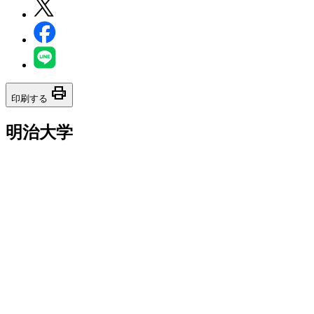
print
印刷する
明治大学