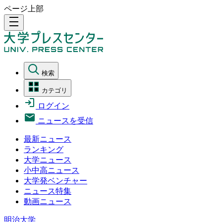
ページ上部
density_medium
検索
カテゴリ
ログイン
ニュースを受信
最新ニュース
ランキング
大学ニュース
小中高ニュース
大学発ベンチャー
ニュース特集
動画ニュース
明治大学