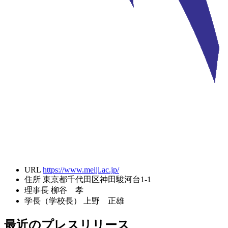
URL
https://www.meiji.ac.jp/
住所
東京都千代田区神田駿河台1-1
理事長
柳谷 孝
学長（学校長）
上野 正雄
最近のプレスリリース