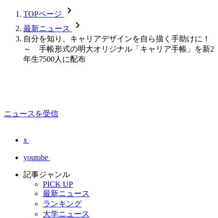
chevron_forward
TOPページ
chevron_forward
最新ニュース
自分を知り、キャリアデザインを自ら描く手助けに！
～ 手帳形式の明大オリジナル「キャリア手帳」を新2
年生7500人に配布
ニュースを受信
x
youtube
記事ジャンル
PICK UP
最新ニュース
ランキング
大学ニュース