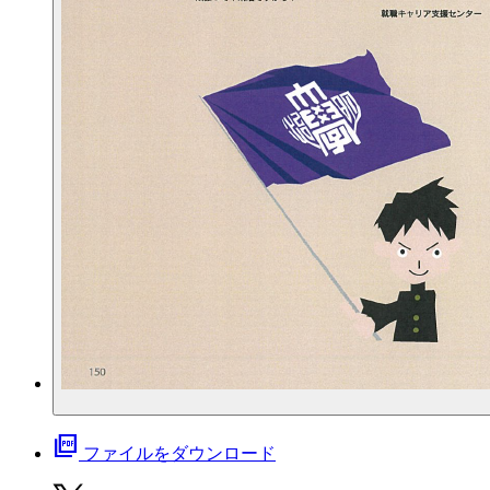
picture_as_pdf
ファイルをダウンロード