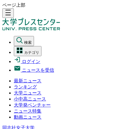
ページ上部
density_medium
検索
カテゴリ
ログイン
ニュースを受信
最新ニュース
ランキング
大学ニュース
小中高ニュース
大学発ベンチャー
ニュース特集
動画ニュース
同志社女子大学