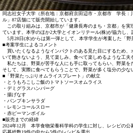
同志社女子大学（所在地：京都府京田辺市・京都市 学長：
ル」87店舗にて販売開始しています。
この取り組みは、京都市が「健康長寿のまち・京都」を実現
ています。本学のほか2大学とイオンリテール(株)が協力し
5月28日(水)からは第一弾として、本学学生が考案した「野
■考案学生によるコメント
買いたくなるようなインパクトのある見た目にするため、オ
いて飽きないよう、見て楽しみ、食べて楽しめるような工夫
私たちは、野菜が苦手な人にも手に取ってもらい、野菜をた
そして、実際に食べてもらうことで、野菜が多く塩分の少な
■「野菜たっぷりオムライスプレート」の献立
・とうもろこしご飯のトマトソースオムライス
・デミグラスハンバーグ
・揚げなす
・パンプキンサラダ
・レモンコールスロー
・赤ピーマンボイル
■販売までの経緯
2024年12月 本学食物栄養科学科の学生に対し、レシピの
応募総数19件の中から5件のレシピを選出。