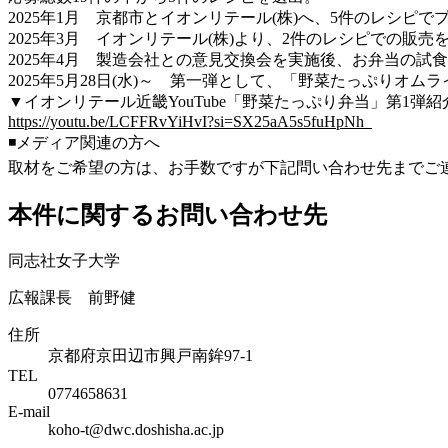
2025年1月 京都市とイオンリテール(株)へ、5件のレシピ
2025年3月 イオンリテール(株)より、2件のレシピでの販売
2025年4月 製造会社との意見交換会を実施後、お弁当の
2025年5月28日(水)～ 第一弾として、「野菜たっぷりオ
▼イオンリテール近畿YouTube「野菜たっぷり弁当」第1弾紹
https://youtu.be/LCFFRvYiHvI?si=SX25aA5s5fuHpNh_
◾️メディア関連の方へ
取材をご希望の方は、お手数ですが下記問い合わせ先までご
本件に関するお問い合わせ先
同志社女子大学
広報課長 前野健
住所
京都府京田辺市興戸南鉾97-1
TEL
0774658631
E-mail
koho-t@dwc.doshisha.ac.jp