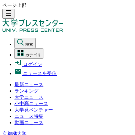
ページ上部
density_medium
検索
カテゴリ
ログイン
ニュースを受信
最新ニュース
ランキング
大学ニュース
小中高ニュース
大学発ベンチャー
ニュース特集
動画ニュース
京都橘大学