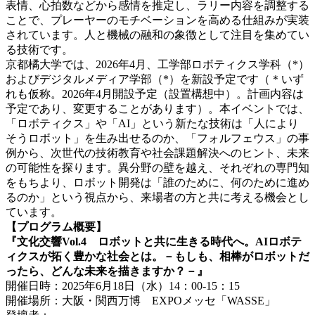
表情、心拍数などから感情を推定し、ラリー内容を調整する
ことで、プレーヤーのモチベーションを高める仕組みが実装
されています。人と機械の融和の象徴として注目を集めてい
る技術です。
京都橘大学では、2026年4月、工学部ロボティクス学科（*）
およびデジタルメディア学部（*）を新設予定です（＊いず
れも仮称。2026年4月開設予定（設置構想中）。計画内容は
予定であり、変更することがあります）。本イベントでは、
「ロボティクス」や「AI」という新たな技術は「人により
そうロボット」を生み出せるのか、「フォルフェウス」の事
例から、次世代の技術教育や社会課題解決へのヒント、未来
の可能性を探ります。異分野の壁を越え、それぞれの専門知
をもちより、ロボット開発は「誰のために、何のために進め
るのか」という視点から、来場者の方と共に考える機会とし
ています。
【プログラム概要】
『文化交響Vol.4 ロボットと共に生きる時代へ。AIロボテ
ィクスが拓く豊かな社会とは。－もしも、相棒がロボットだ
ったら、どんな未来を描きますか？－』
開催日時：2025年6月18日（水）14：00-15：15
開催場所：大阪・関西万博 EXPOメッセ「WASSE」