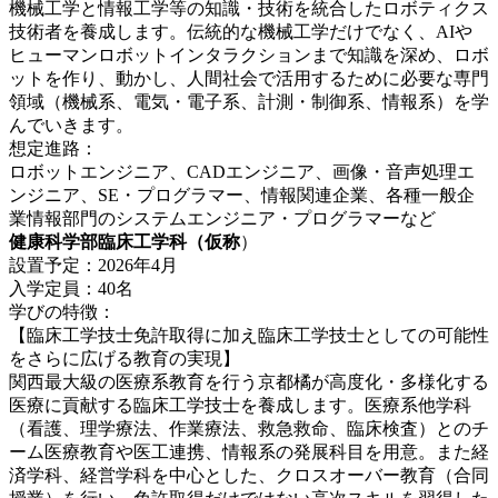
機械工学と情報工学等の知識・技術を統合したロボティクス
技術者を養成します。伝統的な機械工学だけでなく、AIや
ヒューマンロボットインタラクションまで知識を深め、ロボ
ットを作り、動かし、人間社会で活用するために必要な専門
領域（機械系、電気・電子系、計測・制御系、情報系）を学
んでいきます。
想定進路：
ロボットエンジニア、CADエンジニア、画像・音声処理エ
ンジニア、SE・プログラマー、情報関連企業、各種一般企
業情報部門のシステムエンジニア・プログラマーなど
健康科学部臨床工学科（仮称
）
設置予定：2026年4月
入学定員：40名
学びの特徴：
【臨床工学技士免許取得に加え臨床工学技士としての可能性
をさらに広げる教育の実現】
関西最大級の医療系教育を行う京都橘が高度化・多様化する
医療に貢献する臨床工学技士を養成します。医療系他学科
（看護、理学療法、作業療法、救急救命、臨床検査）とのチ
ーム医療教育や医工連携、情報系の発展科目を用意。また経
済学科、経営学科を中心とした、クロスオーバー教育（合同