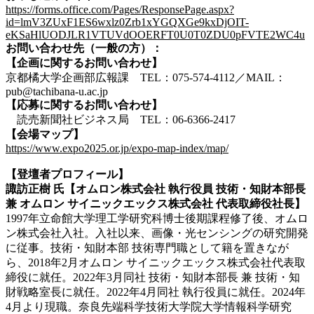
https://forms.office.com/Pages/ResponsePage.aspx?
id=lmV3ZUxF1ES6wxlz0Zrb1xYGQXGe9kxDjOIT-
eKSaHlUODJLR1VTUVdOOERFT0U0T0ZDU0pFVTE2WC4u
お問い合わせ先（一般の方）：
【企画に関するお問い合わせ】
京都橘大学企画部広報課 TEL：075-574-4112／MAIL：
pub@tachibana-u.ac.jp
【応募に関するお問い合わせ】
読売新聞社ビジネス局 TEL：06-6366-2417
【会場マップ】
https://www.expo2025.or.jp/expo-map-index/map/
【登壇者プロフィール】
諏訪正樹 氏
【オムロン株式会社 執行役員 技術・知財本部長
兼
オムロン サイニックエックス株式会社 代表取締役社長】
1997年立命館大学理工学研究科博士後期課程修了後、オムロ
ン株式会社入社。入社以来、画像・光センシングの研究開発
に従事。技術・知財本部 技術専門職として籍を置きなが
ら、2018年2月オムロン サイニックエックス株式会社代表取
締役に就任。2022年3月同社 技術・知財本部長 兼 技術・知
財戦略室長に就任。2022年4月同社 執行役員に就任。2024年
4月より現職。奈良先端科学技術大学院大学情報科学研究