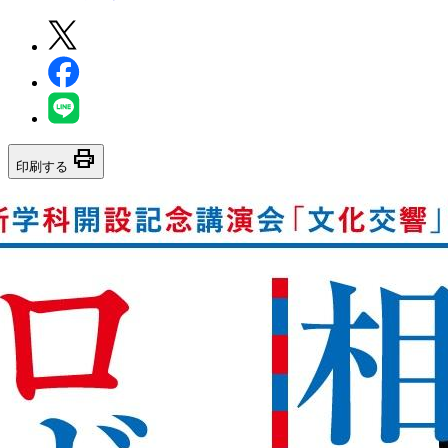
print
印刷する