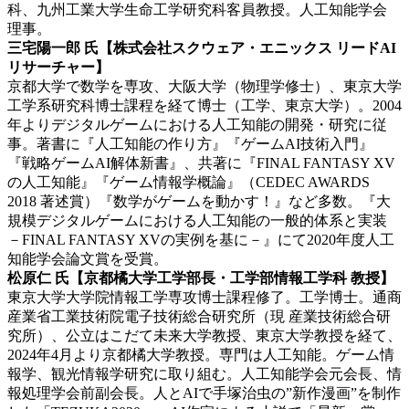
科、九州工業大学生命工学研究科客員教授。人工知能学会
理事。
三宅陽一郎 氏
【株式会社スクウェア・エニックス リードAI
リサーチャー】
京都大学で数学を専攻、大阪大学（物理学修士）、東京大学
工学系研究科博士課程を経て博士（工学、東京大学）。2004
年よりデジタルゲームにおける人工知能の開発・研究に従
事。著書に『人工知能の作り方』『ゲームAI技術入門』
『戦略ゲームAI解体新書』、共著に『FINAL FANTASY XV
の人工知能』『ゲーム情報学概論』（CEDEC AWARDS
2018 著述賞）『数学がゲームを動かす！』など多数。『大
規模デジタルゲームにおける人工知能の一般的体系と実装
－FINAL FANTASY XVの実例を基に－』にて2020年度人工
知能学会論文賞を受賞。
松原仁 氏
【京都橘大学工学部長・工学部情報工学科 教授】
東京大学大学院情報工学専攻博士課程修了。工学博士。通商
産業省工業技術院電子技術総合研究所（現 産業技術総合研
究所）、公立はこだて未来大学教授、東京大学教授を経て、
2024年4月より京都橘大学教授。専門は人工知能。ゲーム情
報学、観光情報学研究に取り組む。人工知能学会元会長、情
報処理学会前副会長。人とAIで手塚治虫の”新作漫画”を制作