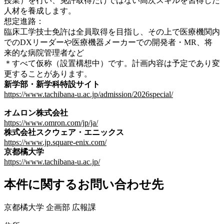
授業）を行い、免許取得だけではない高次スキルを習得した
人材を養成します。
想定進路：
臨床工学技士免許は全員取得を目指し、その上で医療機関内
でのDXリーダーや医療機器メーカーでの開発者・MR、将
来的な病院管理者など
＊すべて仮称（設置構想中）です。計画内容は予定であり変
更することがあります。
新学部・新学科特設サイト
https://www.tachibana-u.ac.jp/admission/2026special/
オムロン株式会社
https://www.omron.com/jp/ja/
株式会社スクウェア・エニックス
https://www.jp.square-enix.com/
京都橘大学
https://www.tachibana-u.ac.jp/
本件に関するお問い合わせ先
京都橘大学 企画部 広報課