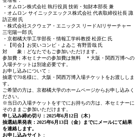
登壇者：
・
オムロン株式会社 執行役員 技術・知財本部長 兼
・
オムロン サイニックエックス株式会社 代表取締役社長 諏
訪正樹 氏
・
株式会社スクウェア・エニックス リードAIリサーチャー
三宅陽一郎 氏
・
京都橘大学工学部長・情報工学科教授 松原仁 氏
・
【司会】お笑いコンビ・よゐこ 有野晋哉 氏
対 象：どなたでもご参加いただけます。
参加費：本セミナーの参加費は無料 ＊大阪・関西万博への
入場チケットは別途必要です。
お申し込みについて：
抽選で70名様に、大阪・関西万博入場チケットをお渡ししま
す。
ご希望の方は、京都橘大学のホームページからお申し込みく
ださい。
※当日の入場チケットをすでにお持ちの方は、本セミナーに
そのままご参加いただけます。
申し込み締め切り：2025年6月12日（木）
抽選結果発表：2025年6月13日（金）までにメールにて結果
を連絡します。
お申し込みサイト
：