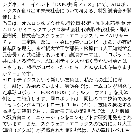
シグネチャーイベント「EXPO共鳴フェス」にて、AIロボテ
ィクスが創り出す未来社会について考える、特別講演会を開
催します。
当日は、オムロン株式会社 執行役員 技術・知財本部長 兼 オ
ムロン サイニックエックス株式会社 代表取締役社長・諏訪
正樹氏、株式会社スクウェア・エニックス リードAIリサー
チャー・三宅陽一郎氏、司会にお笑いコンビ・よゐこの有野
晋哉氏を迎え、京都橘大学工学部長・松原仁（人工知能学会
元会長）と共に語りあいます。講演テーマは、「ロボットと
共に生きる時代へ。AIロボティクスが拓く豊かな社会とは
－もしも、相棒がロボットだったら、どんな未来を描きます
か？－」です。
AIロボティクスという新しい技術は、私たちの生活に深
く、融けこみ始めています。講演会では、オムロンが開発し
た卓球ロボット「FORPHEUS（フォルフェウス）」を具体
例として紹介します。同ロボットは、同社のコア技術である
「センシング＆コントロール+Think（AI）」技術を象徴する
高度な実装例であり、最新モデルの第9世代では、人と機械
の双方向コミュニケーションをコンセプトに研究開発をされ
ています。また、スクウェア・エニックスの協力により人工
知能（メタAI）が搭載された第6世代は、人の競技レベルや