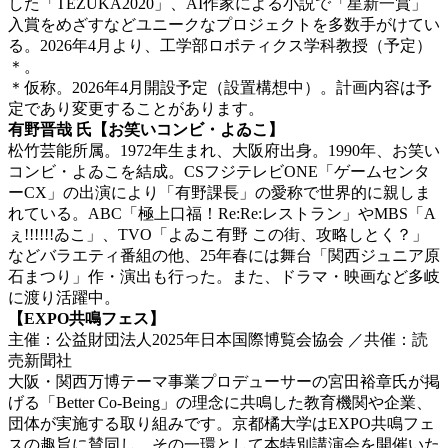
した「TEZUKA2020」、AI作家による小説で「星新一賞」
入賞をめざすなどユニークなプロジェクトを多数手がけてい
る。2026年4月より、工学部ロボティクス学科教授
（予定）
＊。
＊仮称。2026年4月開設予定（設置構想中）。計画内容は予
定であり変更することがあります。
有野晋哉 氏【お笑いコンビ・よゐこ】
松竹芸能所属。1972年生まれ、大阪府出身。1990年、お笑い
コンビ・よゐこを結成。CSフジテレビONE「ゲームセンタ
ーCX」の出演により「有野課長」の愛称で世界的に親しま
れている。ABC「極上口福！Re:Re:レストラン」やMBS「A
ぇ!!!!!!ゐこ」、TVO「よゐこ有野 この街、攻略しとく？」
などバラエティ番組の他、25年春には舞台「関西ジュニア原
石まつり」作・演出も行っ
た。また、ドラマ・映画など多岐
に渡り活躍中。
【EXPO共鳴フェス】
主催：公益財団法人2025年日本国際博覧会協会 ／共催：読
売新聞社
大阪・関西万博テーマ事業プロデューサーの宮田裕章氏が掲
げる「Better Co-Being」の理念に共鳴した教育機関や企業、
団体が実施する取り組みです。京都橘大学はEXPO共鳴フェ
スの趣旨に賛同し、その一環として本特別講演会を開催いた