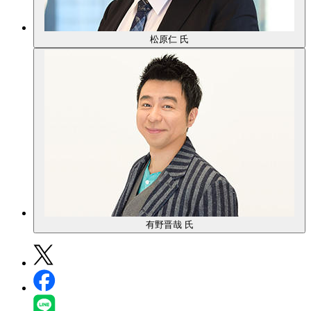
松原仁 氏
有野晋哉 氏