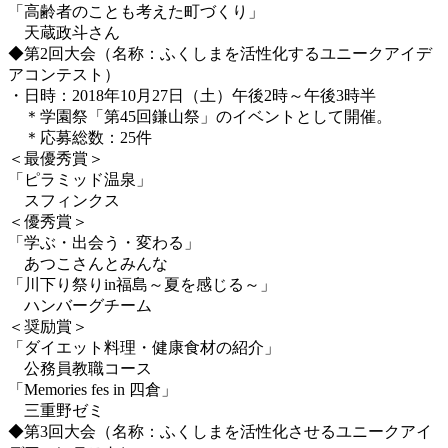
「高齢者のことも考えた町づくり」
天蔵政斗さん
◆第2回大会（名称：ふくしまを活性化するユニークアイデ
アコンテスト）
・日時：2018年10月27日（土）午後2時～午後3時半
＊学園祭「第45回鎌山祭」のイベントとして開催。
＊応募総数：25件
＜最優秀賞＞
「ピラミッド温泉」
スフィンクス
＜優秀賞＞
「学ぶ・出会う・変わる」
あつこさんとみんな
「川下り祭りin福島～夏を感じる～」
ハンバーグチーム
＜奨励賞＞
「ダイエット料理・健康食材の紹介」
公務員教職コース
「Memories fes in 四倉」
三重野ゼミ
◆第3回大会（名称：ふくしまを活性化させるユニークアイ