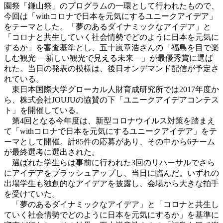
園祭「鎌山祭」のプログラムの一環として行われたもので、
今回は「withコロナで日本を元気にするユニークアイデア」
をテーマとした。「夢のあるダイナミックなアイデア」と
「コロナと共生していく社会情勢でどのように日本を元気に
するか」を審査基準とし、五十嵐章浩さんの「福島を目で楽
しむ観光 ―新しい観光で見える未来―」が最優秀賞に選ば
れた。当日の発表の模様は、後日オンデマンド配信が予定さ
れている。
東日本国際大学グローカル人財育成研究所では2017年度か
ら、株式会社JOUJUの協賛の下「ユニークアイデアコンテス
ト」を開催している。
第4回となる今年度は、新型コロナウイルス対策を踏まえ
て「withコロナで日本を元気にするユニークアイデア」をテ
ーマとして開催。計85件の応募があり、その中から6チーム
が最終選考に選出された。
選ばれた学生らは事前に行われた3回のリハーサルでさら
にアイデアをブラッシュアップし、当日に臨んだ。いずれの
出場学生も独創的なアイデアを披露し、会場から大きな拍手
を受けていた。
「夢のあるダイナミックなアイデア」と「コロナと共生し
ていく社会情勢でどのように日本を元気にするか」を基準に