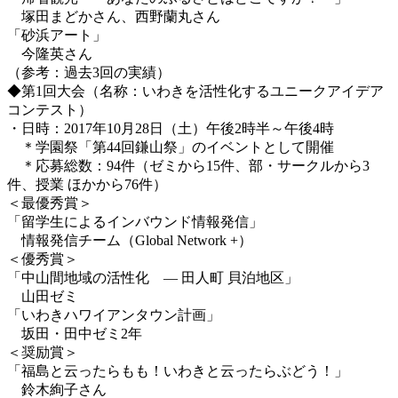
塚田まどかさん、西野蘭丸さん
「砂浜アート」
今隆英さん
（参考：過去3回の実績）
◆第1回大会（名称：いわきを活性化するユニークアイデア
コンテスト）
・日時：2017年10月28日（土）午後2時半～午後4時
＊学園祭「第44回鎌山祭」のイベントとして開催
＊応募総数：94件（ゼミから15件、部・サークルから3
件、授業 ほかから76件）
＜最優秀賞＞
「留学生によるインバウンド情報発信」
情報発信チーム（Global Network +）
＜優秀賞＞
「中山間地域の活性化 ― 田人町 貝泊地区」
山田ゼミ
「いわきハワイアンタウン計画」
坂田・田中ゼミ2年
＜奨励賞＞
「福島と云ったらもも！いわきと云ったらぶどう！」
鈴木絢子さん