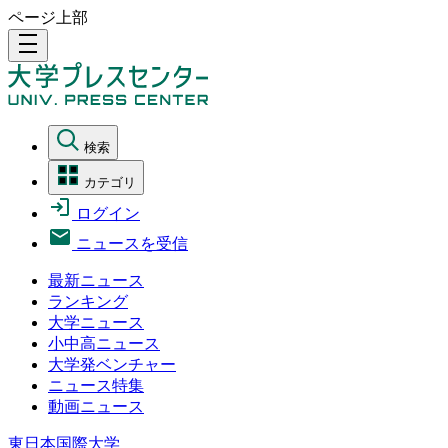
ページ上部
density_medium
検索
カテゴリ
ログイン
ニュースを受信
最新ニュース
ランキング
大学ニュース
小中高ニュース
大学発ベンチャー
ニュース特集
動画ニュース
東日本国際大学