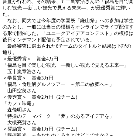
審査が行われ、その結果、五十嵐章浩さんの「福島を目で楽
しむ観光 ―新しい観光で見える未来―」が最優秀賞に輝い
た。
なお、同大では今年度の学園祭「鎌山祭」への参加は学生
のみとし、一般には当日の模様をオンラインでライブ配信す
る形で開催した。「ユニークアイデアコンテスト」の模様は
後日オンデマンド配信も予定されている。
最終審査に選出された6チームのタイトルと結果は下記の
通り。
＜最優秀賞＞ 賞金4万円
「福島を目で楽しむ観光 ―新しい観光で見える未来―」
五十嵐章浩さん
＜学長賞＞ 賞金3万円
「福島・食理解グルメツアー ～第二の故郷へ～」
山田空良さん
＜優秀賞＞ 賞金2万円（2チーム）
「カフェ味庵」
森倫明さん
「特撮のテーマパーク 『夢」のあるアイデアを」
大槻亮賀さん
＜奨励賞＞ 賞金1万円（2チーム）
「帰省観光 ～あなたのふるさとはどこですか？～」