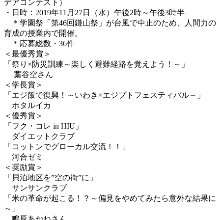
デアコンテスト）
・日時：2019年11月27日（水）午後2時～午後3時半
＊学園祭「第46回鎌山祭」が台風で中止のため、人間力の
育成の授業内で開催。
＊応募総数・36件
＜最優秀賞＞
「祭り×防災訓練～楽しく避難経路を覚えよう！～」
藁谷空さん
＜学長賞＞
「エジ飯で復興！～いわき×エジプトフェスティバル～」
ホタルイカ
＜優秀賞＞
「フク・コレ in HIU」
ダイエットクラブ
「コットンでグローカル交流！！」
河合ゼミ
＜奨励賞＞
「貝泊地区を”空の街”に」
サンサンクラブ
「米の革命が起こる！？～偏見をやめてみたら意外な結果に
～」
鴫原あかねさん