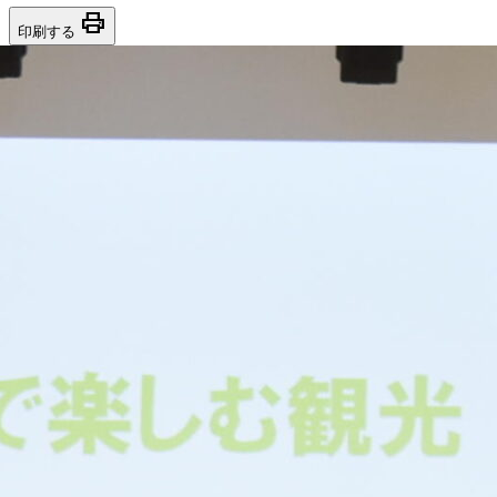
print
印刷する