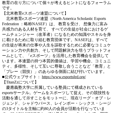
教育の在り方について個々が考えるヒントになるフォーラム
です。
【北米教育eスポ―ツ連盟について】
北米教育eスポーツ連盟（North America Scholastic Esports
Federation ：略称NASEF）は、 教育を受け、 想像力に富み
共感力のある人材を育て、 すべての生徒が社会におけるゲ
ームチェンジャー（改革者）になるための知識やスキルを身
に着けるために取り組む教育団体です。NASEFは、すべて
の生徒が将来の仕事や人生を謳歌するために必要なコミュケ
ーション力や共創力、そして問題解決力を培うプラットフォ
ームとして、「eスポーツ」を活用した教育機会を提供して
います。本連盟の持つ本質的価値は、学習や機会、コミュニ
ティ、多様性、そして互いに尊敬し合うことなど「教育」と
「プレー（競技）」のあらゆる側面に結び付いています。
■公式ウェブサイト：
https://www.esportsfed.org/
【TitanZzについて】
慶應義塾大学に所属している塾員にて構成されている
esportsサークル。ゲームをスポーツして捉え、その競技性を
活動を通して示すことをモットーに、現在リーグ・オブ・レ
ジェンド、シャドウバース、レインボー・シックス・シージ
の3タイトルを主軸に約80人の会員が活動を行なっていま