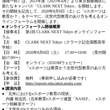
浦雄一郎）は、2021年度（2021年4月）より東京都板橋区に
新たなキャンパス「CLARK NEXT Tokyo」を開校します。
その開校を記念して、2020年8月8日（土）に「eスポーツは
教育か？」をテーマに、次世代型教育のあり方を考えるオン
ラインフォーラムを開催します。
■ オンラインフォーラム開催概要
【催事名】 第1回 CLARK NEXT Tokyo オンラインフォー
ラム
【主 催】 CLARK NEXT Tokyo（クラーク記念国際高等
学校）
【日 時】 2020年8月8日（土） 17:30〜19:00 （受付開
始17:00〜）
【会 場】 オンライン（ZOOMウェビナー）
【テーマ】 「eスポーツは教育か？次世代型教育のあり方
を考える」
【参加費】 無料 （事前申し込みが必要です）
【申 込】
https://esports-education.peatix.com/
■ 講演内容
●「北米におけるeスポーツ教育の現状」
内藤 裕志氏（北米教育eスポーツ連盟「NASEF」 eスポ
ーツ戦略室チーフ）
●「大学生がeスポーツをやる理由」