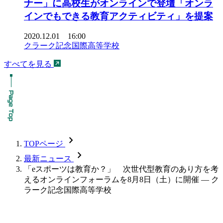
ナー」に高校生がオンラインで登壇「オンラ
インでもできる教育アクティビティ」を提案
2020.12.01 16:00
クラーク記念国際高等学校
すべてを見る
chevron_forward
TOPページ
chevron_forward
最新ニュース
「eスポーツは教育か？」 次世代型教育のあり方を考
えるオンラインフォーラムを8月8日（土）に開催 — ク
ラーク記念国際高等学校