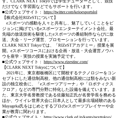
す。CLARK NEXT Tokyoでは学生チューターとして、競技
だけでなく学習面などでもサポートを行います。
■公式ウェブサイト：
https://twitter.com/keioesportslol
【株式会社RIZeSTについて】
eスポーツの感動を人々と共有し、魅了していくことをビ
ジョンに掲げているeスポーツエンターテイメント会社。最
先端の放送技術を駆使したeスポーツの番組制作ならびに放
送、大会・リーグ運営、プロモーションを行っています。
CLARK NEXT Tokyoでは、「RIZeSTアカデミー」授業を展
開。eスポーツコースにおける企画・放送・大会運営ノウハ
ウを座学・実技の授業を実施予定です。
■公式ウェブサイト：
https://www.rizestinc.com/
【CLARK NEXT Tokyoについて】
2021年に、東京都板橋区にて開校するテクノロジーをコン
セプトにした通信制高校。他の通信制高校には類をみない新
設の独立校舎に、「eスポーツアリーナ」や「ロボティクス
フロア」などの専門分野に特化した設備を備えています。ま
た、東京大学名誉教授である佐藤知正氏が名誉学長を務める
ほか、ウイイレ世界大会に日本人として最多出場経験のある
Mayageka氏をはじめとするプロのeスポーツプレイヤーや企
業が教育に関わります。
■公式ウェブサイト：
https://www.clark.ed.jp/kanto/nexttokyo/