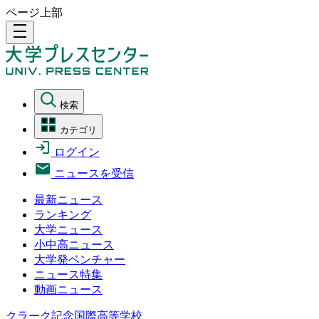
ページ上部
density_medium
検索
カテゴリ
ログイン
ニュースを受信
最新ニュース
ランキング
大学ニュース
小中高ニュース
大学発ベンチャー
ニュース特集
動画ニュース
クラーク記念国際高等学校