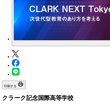
print
印刷する
クラーク記念国際高等学校