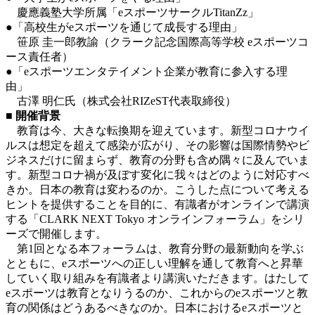
慶應義塾大学所属「eスポーツサークルTitanZz」
●「高校生がeスポーツを通じて成長する理由」
笹原 圭一郎教諭（クラーク記念国際高等学校 eスポーツコ
ース責任者）
●「eスポーツエンタテイメント企業が教育に参入する理
由」
古澤 明仁氏（株式会社RIZeST代表取締役）
■ 開催背景
教育は今、大きな転換期を迎えています。新型コロナウイ
ルスは想定を超えて感染が広がり、その影響は国際情勢やビ
ジネスだけに留まらず、教育の分野も含め隅々に及んでいま
す。新型コロナ禍が及ぼす変化に我々はどのように対応すべ
きか。日本の教育は変わるのか。こうした点について考える
ヒントを提供することを目的に、有識者がオンラインで講演
する「CLARK NEXT Tokyo オンラインフォーラム」をシリ
ーズで開催します。
第1回となる本フォーラムは、教育分野の最新動向を学ぶ
とともに、eスポーツへの正しい理解を通して教育へと昇華
していく取り組みを有識者より講演いただきます。はたして
eスポーツは教育となりうるのか、これからのeスポーツと教
育の関係はどうあるべきなのか。日本におけるeスポーツと