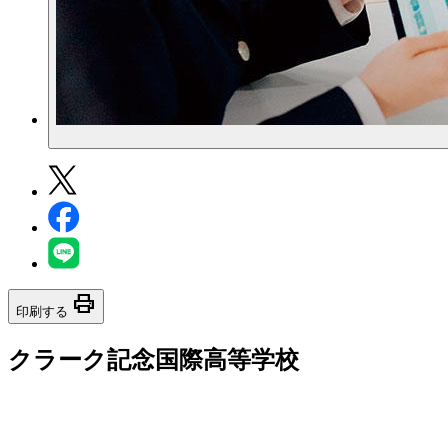
print
印刷する
クラーク記念国際高等学校