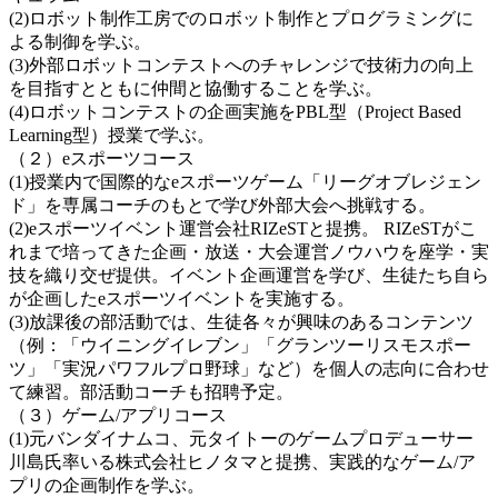
(2)ロボット制作工房でのロボット制作とプログラミングに
よる制御を学ぶ。
(3)外部ロボットコンテストへのチャレンジで技術力の向上
を目指すとともに仲間と協働することを学ぶ。
(4)ロボットコンテストの企画実施をPBL型（Project Based
Learning型）授業で学ぶ。
（２）eスポーツコース
(1)授業内で国際的なeスポーツゲーム「リーグオブレジェン
ド」を専属コーチのもとで学び外部大会へ挑戦する。
(2)eスポーツイベント運営会社RIZeSTと提携。 RIZeSTがこ
れまで培ってきた企画・放送・大会運営ノウハウを座学・実
技を織り交ぜ提供。イベント企画運営を学び、生徒たち自ら
が企画したeスポーツイベントを実施する。
(3)放課後の部活動では、生徒各々が興味のあるコンテンツ
（例：「ウイニングイレブン」「グランツーリスモスポー
ツ」「実況パワフルプロ野球」など）を個人の志向に合わせ
て練習。部活動コーチも招聘予定。
（３）ゲーム/アプリコース
(1)元バンダイナムコ、元タイトーのゲームプロデューサー
川島氏率いる株式会社ヒノタマと提携、実践的なゲーム/ア
プリの企画制作を学ぶ。