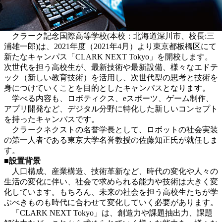
クラーク記念国際高等学校(本校：北海道深川市、校長:三
浦雄一郎)は、2021年度（2021年4月）より東京都板橋区にて
新たなキャンパス「CLARK NEXT Tokyo」を開校します。
次世代を担う高校生が、最新技術や最新設備、様々なエドテ
ック（新しい教育技術）を活用し、次世代型の思考と技術を
身につけていくことを目的としたキャンパスとなります。
学べる内容も、ロボティクス、eスポーツ、ゲーム制作、
アプリ開発など、デジタル分野に特化した新しいコンセプト
を持ったキャンパスです。
クラークネクストの名誉学長として、ロボットの社会実装
の第一人者である東京大学名誉教授の佐藤知正氏が就任しま
す。
■設置背景
人口構成、産業構造、技術革新など、時代の変化や人々の
生活の変化に伴い、社会で求められる能力や技術は大きく変
化しています。もちろん、未来の社会を担う高校生たちが学
ぶべきものも時代に合わせて変化していく必要があります。
「CLARK NEXT Tokyo」は、創造力や課題抽出力、課題