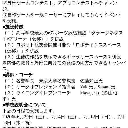
(2)外部ゲームコンテスト、アプリコンテストへチャレン
ジ。
(3)自作ゲームを一般ユーザーにプレイしてもらうイベント
を実施。
■施設特徴
（１）高等学校最大のeスポーツ練習施設「クラークネクス
トeアリーナ（仮称）」を併設
（２）ロボット競技会開催可能な「ロボティクススペース
（仮称）」を併設
（３）生徒の作品を展示できるギャラリースペースを併設
※内部の教育と外部に向けての発信の両方ができるキャンパ
ス。
■講師・コーチ
（１）名誉学長 東京大学名誉教授 佐藤知正氏
（２）リーグオブレジェンド指導者 Yuki氏、Sesami氏
（３）ウイニングイレブンコーチ Mayageka（影山昭
平）氏
■学校説明会について
下記の日程で実施します。
2020年 6月20日（土）、7月4日（土）、7月12日（日）、7月
23日（木・祝）