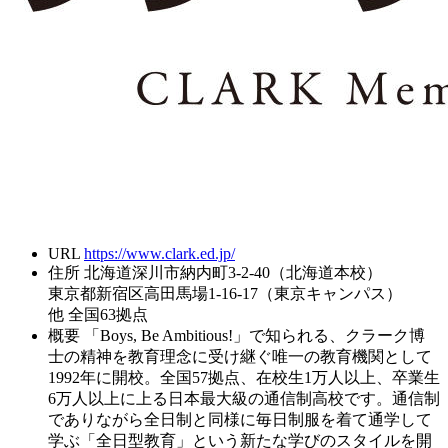
URL
https://www.clark.ed.jp/
住所
北海道深川市納内町3-2-40（北海道本校）
東京都新宿区高田馬場1-16-17（東京キャンパス）
他 全国63拠点
概要
「Boys, Be Ambitious!」で知られる、クラーク博
士の精神を教育理念に受け継ぐ唯一の教育機関として
1992年に開校。全国57拠点、在校生1万人以上、卒業生
6万人以上に上る日本最大級の通信制高校です。通信制
でありながら全日制と同様に毎日制服を着て通学して
学ぶ「全日型教育」という新たな学びのスタイルを開