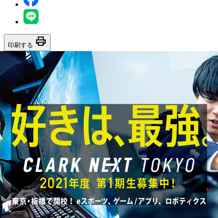
print
印刷する