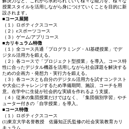
解決力など、これから求められていく様々な能力を、様々な
授業スタイルを活用しながら身につけていくことを目的に新
設されます。
■コース展開
（１）ロボティクスコース
（２）eスポーツコース
（３）ゲーム/アプリコース
■カリキュラム特徴
（１）全コース共通「プログラミング・AI基礎授業」でデ
ジタル活用力を鍛える。
（２）各コースで「プロジェクト型授業」を導入。コース特
性に合ったデジタル機器を活用しながら社会課題を解決する
ための企画力・発想力・実行力を鍛える。
（３）各コースとも自分のデジタル活用力を試すコンテスト
や大会にチャレンジするため準備期間、施設、コーチを用
意。在学中に生徒が社会的な実績を作れるよう支援。
（４）従来の集団授業だけではなく、「集団個別学習」やチ
ューター付きの「自学授業」を導入。
■コース特徴
（１）ロボティクスコース
(1)東京大学名誉教授 佐藤知正氏監修の社会実装教育カリ
キュラム