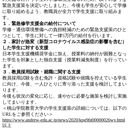
緊急支援策を決定いたしました。今後も学生が安心して学修
に取り組めるよう、教職員が全力で学生支援に取り組みま
す。
１．緊急修学支援金の給付について
学修・通信環境整備への負担軽減のための緊急支援策のひと
つとして、学生に対して一律5万円の給付を行います。
２．家計が急変（新型コロナウイルス感染症の影響を含む）
した学生に対する支援
日本学生支援機構奨学金に加え、授業料の納付が困難となっ
た学生を対象とした独自支援（授業料減免制度）を行ってい
ます。
３．教員採用試験・就職に関する支援
教員採用試験を含む免許・資格試験や就職を控えている学生
に向け、今後、一人ひとりに寄り添った支援を検討してまい
ります。
今後も状況の変化に応じ、速やかに必要な施策を検討し実施
してまいります。
＜桃山学院教育大学の学生支援策の詳細については、以下の
URLをご参照ください＞
https://www.andrew-edu.ac.jp/news/2020/kpg9ht00000026wv.html
以上