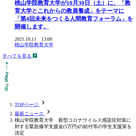
桃山学院教育大学が10月30日（土）に、「教
育大学とこれからの教員養成」をテーマに
「第4回未来をつくる人間教育フォーラム」を
開催します。
2021.10.11 13:00
桃山学院教育大学
すべてを見る
chevron_forward
TOPページ
chevron_forward
最新ニュース
桃山学院教育大学 新型コロナウイルス感染症対策に
対する緊急修学支援金(5万円)の給付等の学生支援策を
決定