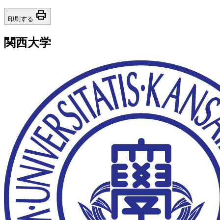
print
印刷する
関西大学