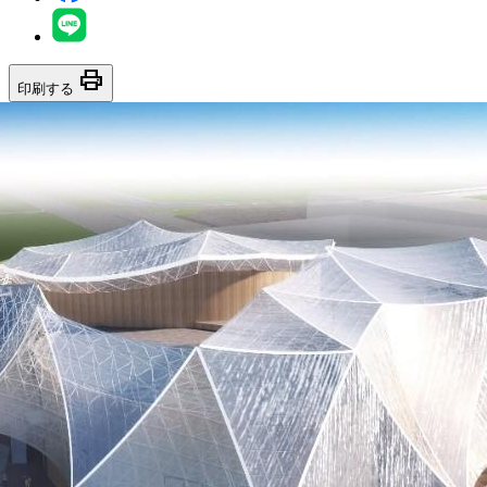
print
印刷する