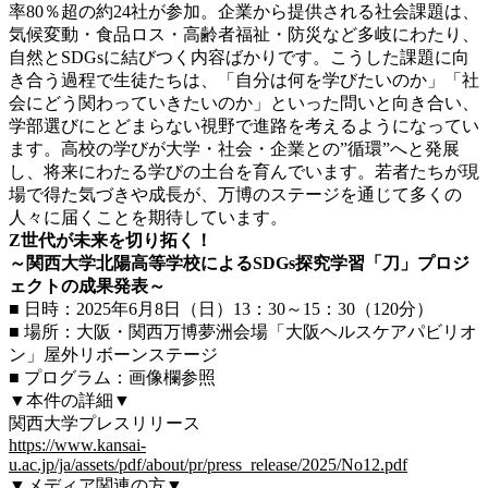
率80％超の約24社が参加。企業から提供される社会課題は、
気候変動・食品ロス・高齢者福祉・防災など多岐にわたり、
自然とSDGsに結びつく内容ばかりです。こうした課題に向
き合う過程で生徒たちは、「自分は何を学びたいのか」「社
会にどう関わっていきたいのか」といった問いと向き合い、
学部選びにとどまらない視野で進路を考えるようになってい
ます。高校の学びが大学・社会・企業との”循環”へと発展
し、将来にわたる学びの土台を育んでいます。若者たちが現
場で得た気づきや成長が、万博のステージを通じて多くの
人々に届くことを期待しています。
Z
世代が未来を切り拓く！
～関西大学北陽高等学校による
SDGs
探究学習「刀」プロジ
ェクトの成果発表～
■ 日時：2025年6月8日（日）13：30～15：30（120分）
■ 場所：大阪・関西万博夢洲会場「大阪ヘルスケアパビリオ
ン」屋外リボーンステージ
■ プログラム：画像欄参照
▼本件の詳細▼
関西大学プレスリリース
https://www.kansai-
u.ac.jp/ja/assets/pdf/about/pr/press_release/2025/No12.pdf
▼メディア関連の方▼