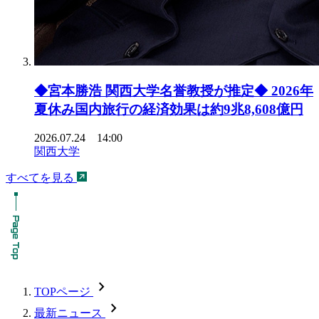
◆宮本勝浩 関西大学名誉教授が推定◆ 2026年
夏休み国内旅行の経済効果は約9兆8,608億円
2026.07.24 14:00
関西大学
すべてを見る
chevron_forward
TOPページ
chevron_forward
最新ニュース