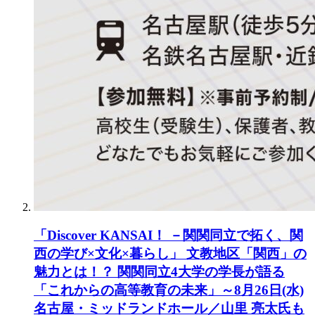
「Discover KANSAI！ －関関同立で拓く、関
西の学び×文化×暮らし」 文教地区「関西」の
魅力とは！？ 関関同立4大学の学長が語る
「これからの高等教育の未来」～8月26日(水)
名古屋・ミッドランドホール／山里 亮太氏も