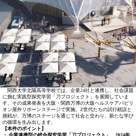
関西大学北陽高等学校では、企業24社と連携し、社会課題
に挑む実践型探究学習「刀プロジェクト」を展開していま
す。その成果発表を大阪・関西万博の大阪ヘルスケアパビリ
オン屋外リボーンステージで実施。Z世代たちの試行錯誤と
挑戦が、万博のステージを通じて社会と交わり、新たな学び
の循環を生み出します。
【本件のポイント】
・ 企業連携型の総合探究学習「刀プロジェクト」、2024年