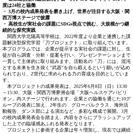
度は24社と協働
・ 3月の校内成果発表を磨き上げ、世界が注目する大阪・関
西万博ステージで披露
・ 高校生が実社会の課題にSDGs視点で挑む、大規模かつ継
続的な探究実践
関西大学北陽高等学校は、2022年度より企業と連携した課
題解決型探究学習「刀プロジェクト」に取り組んでいます。
本プログラムでは、企業が提示する実社会の課題に対し、生
徒が自ら調査・分析・提案を行い、プレゼンテーションまで
一貫して主体的に取り組みます。活動名の「刀」には、混沌
とする未来を生き抜く”武器”を自ら鍛えるという願いが込め
られており、Z世代に求められる力の育成を目的としていま
す。
本プロジェクトの成果発表は、2025年6月8日（日）13:30
～15:30、大阪・関西万博夢洲会場「大阪ヘルスケアパビリ
オン」内ステージで行われます。企業との協働を通じた10グ
ループの発表に加え、2年生の グローバルクラス、海外活
動報告、ダンス部による演出など、多彩な構成で展開。3月
の校内成果発表会を踏まえ、内容をさらにブラッシュアップ
した上での臨場感あふれる発表となります。
プロジェクトに参画する企業は年々増加し、現在では継続