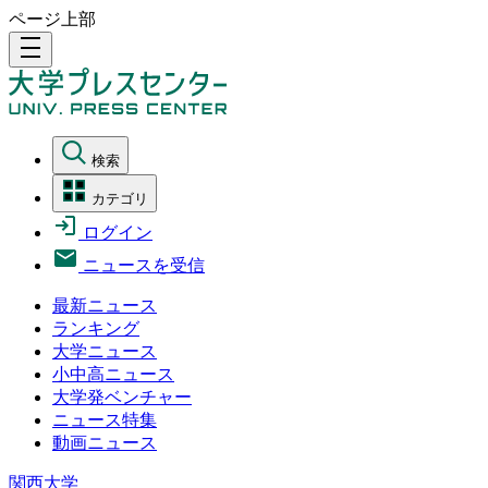
ページ上部
density_medium
検索
カテゴリ
ログイン
ニュースを受信
最新ニュース
ランキング
大学ニュース
小中高ニュース
大学発ベンチャー
ニュース特集
動画ニュース
関西大学