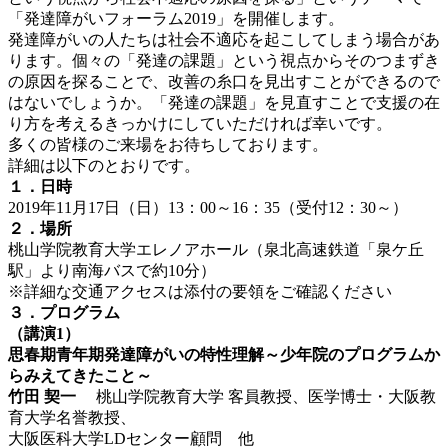
「発達障がいフォーラム2019」を開催します。
発達障がいの人たちは社会不適応を起こしてしまう場合があ
ります。個々の「発達の課題」という視点からそのつまずき
の原因を探ることで、改善の糸口を見出すことができるので
はないでしょうか。「発達の課題」を見直すことで支援の在
り方を考えるきっかけにしていただければ幸いです。
多くの皆様のご来場をお待ちしております。
詳細は以下のとおりです。
１．日時
2019年11月17日（日）13：00～16：35（受付12：30～）
２．場所
桃山学院教育大学エレノアホール（泉北高速鉄道「泉ケ丘
駅」より南海バスで約10分）
※詳細な交通アクセスは添付の要領をご確認ください
３．プログラム
（講演1）
思春期青年期発達障がいの特性理解～少年院のプログラムか
らみえてきたこと～
竹田 契一
桃山学院教育大学 客員教授、医学博士・大阪教
育大学名誉教授、
大阪医科大学LDセンター顧問 他