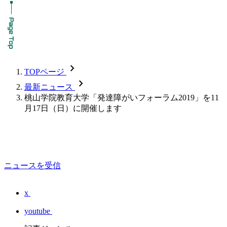
chevron_forward
TOPページ
chevron_forward
最新ニュース
桃山学院教育大学「発達障がいフォーラム2019」を11
月17日（日）に開催します
ニュースを受信
x
youtube