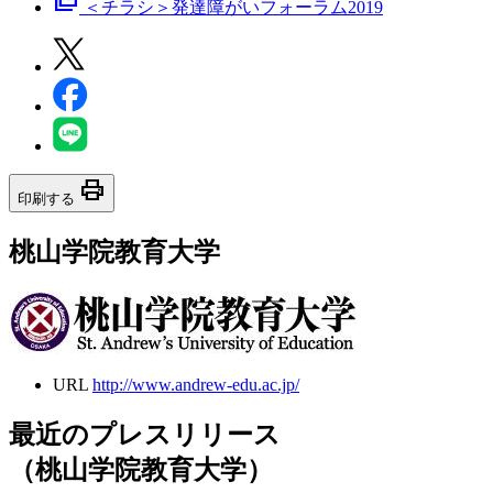
picture_as_pdf
＜チラシ＞発達障がいフォーラム2019
print
印刷する
桃山学院教育大学
URL
http://www.andrew-edu.ac.jp/
最近のプレスリリース
（桃山学院教育大学）