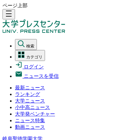
ページ上部
density_medium
検索
カテゴリ
ログイン
ニュースを受信
最新ニュース
ランキング
大学ニュース
小中高ニュース
大学発ベンチャー
ニュース特集
動画ニュース
岐阜聖徳学園大学