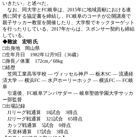
いきたい」と述べた。
なお、同大学とFC岐阜は、2015年に地域貢献における連
携に関する協定書を締結し、FC岐阜のコーチが公開講座で
親子サッカー教室を開催したり、大学祭でキックターゲット
を行ったりしている。2017年からは、スポンサー契約も締結
している。
◆難波 宏明 氏
□出身地 岡山県
□生年月日 1982年12月9日（36歳）
□身長／体重 172cm／68kg
□経歴
笠岡工業高等学校 ― ヴィッセル神戸 ― 栃木SC ― 流通経
済大学 ― 横浜FC ― 水戸ホーリーホック ― 横浜FC ― FC岐
阜
引退後、FC岐阜アンバサダー ― 岐阜聖徳学園大学サッカ
ー部監督
□出場記録
J1リーグ戦通算 18試合 3得点
J2リーグ戦通算 321試合 65得点
カップ戦通算 5試合 0得点
天皇杯通算 17試合 3得点