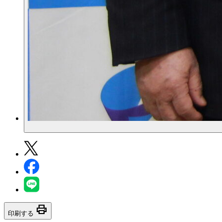
print
印刷する