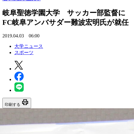
岐阜聖徳学園大学 サッカー部監督に
FC岐阜アンバサダー難波宏明氏が就任
2019.04.03 06:00
大学ニュース
スポーツ
print
印刷する