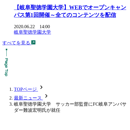
【岐阜聖徳学園大学】WEBでオープンキャン
パス第1回開催～全てのコンテンツを配信
2020.06.22 14:00
岐阜聖徳学園大学
すべてを見る
chevron_forward
TOPページ
chevron_forward
最新ニュース
岐阜聖徳学園大学 サッカー部監督にFC岐阜アンバサ
ダー難波宏明氏が就任