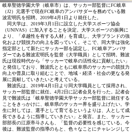
岐阜聖徳学園大学（岐阜市）は、サッカー部監督にFC岐阜
（J2）元選手で現在FC岐阜のアンバサダーを務めている難
波宏明氏を招聘。2019年4月1日より就任した。
同大学は、2019年3月1日に設立した大学スポーツ協会
（UNIVAS）に加入することを決定。大学スポーツの振興に
より、「卓越性を有する人材」を育成し、大学ブランドの強
化および競技力の向上を図っていく。そこで、同大学は強化
指定部として新たにサッカー部を認定し、FC岐阜アンバサ
ダーである難波宏明氏を監督（大学職員）として招聘。難波
氏は現役時代から「サッカーで岐阜の活性化に貢献したい」
と発信しており、難波氏とともに岐阜県のサッカーの競技力
向上や普及に取り組むことで、地域・経済・社会の更なる発
展に貢献していきたいと考えている。
難波氏は、2019年4月1日より同大学職員として採用され、
サッカー部監督に就任。4月2日に記者会見を行った。記者会
見で難波氏は「岐阜聖徳学園大学サッカー部監督に就任する
ことをきっかけに、岐阜県のサッカー界を盛り上げたい。学
生に対しては、選手として育てるというよりは、人として成
長できるように指導していきたい」と発言。また、サッカー
部部長の江原帝斗さんも、「監督の必要性を感じている。今
後は、難波監督の指導のもと、色々なことにチャレンジして