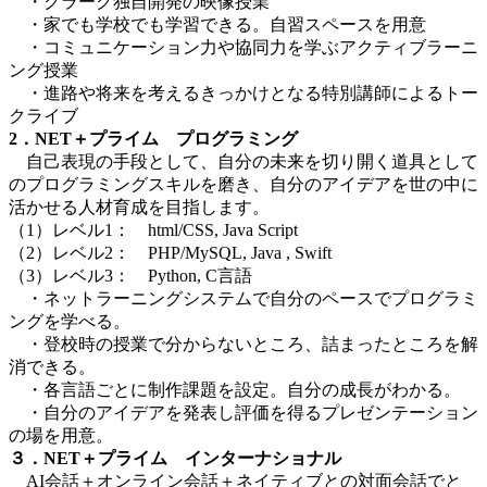
・クラーク独自開発の映像授業
・家でも学校でも学習できる。自習スペースを用意
・コミュニケーション力や協同力を学ぶアクティブラーニ
ング授業
・進路や将来を考えるきっかけとなる特別講師によるトー
クライブ
2．NET＋プライム プログラミング
自己表現の手段として、自分の未来を切り開く道具として
のプログラミングスキルを磨き、自分のアイデアを世の中に
活かせる人材育成を目指します。
（1）レベル1： html/CSS, Java Script
（2）レベル2： PHP/MySQL, Java , Swift
（3）レベル3： Python, C言語
・ネットラーニングシステムで自分のペースでプログラミ
ングを学べる。
・登校時の授業で分からないところ、詰まったところを解
消できる。
・各言語ごとに制作課題を設定。自分の成長がわかる。
・自分のアイデアを発表し評価を得るプレゼンテーション
の場を用意。
３．NET＋プライム インターナショナル
AI会話＋オンライン会話＋ネイティブとの対面会話でと