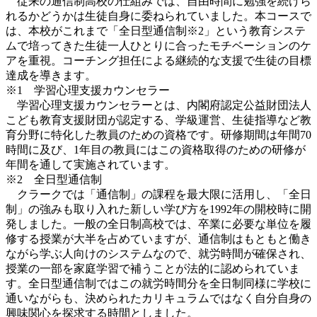
従来の通信制高校の仕組みでは、自由時間に勉強を続けら
れるかどうかは生徒自身に委ねられていました。本コースで
は、本校がこれまで「全日型通信制※2」という教育システ
ムで培ってきた生徒一人ひとりに合ったモチベーションのケ
アを重視。コーチング担任による継続的な支援で生徒の目標
達成を導きます。
※1 学習心理支援カウンセラー
学習心理支援カウンセラーとは、内閣府認定公益財団法人
こども教育支援財団が認定する、学級運営、生徒指導など教
育分野に特化した教員のための資格です。研修期間は年間70
時間に及び、1年目の教員にはこの資格取得のための研修が
年間を通して実施されています。
※2 全日型通信制
クラークでは「通信制」の課程を最大限に活用し、「全日
制」の強みも取り入れた新しい学び方を1992年の開校時に開
発しました。一般の全日制高校では、卒業に必要な単位を履
修する授業が大半を占めていますが、通信制はもともと働き
ながら学ぶ人向けのシステムなので、就労時間が確保され、
授業の一部を家庭学習で補うことが法的に認められていま
す。全日型通信制ではこの就労時間分を全日制同様に学校に
通いながらも、決められたカリキュラムではなく自分自身の
興味関心を探求する時間としました。