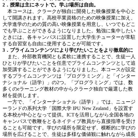
2．授業は主にネットで。学ぶ場所は自由。
本コースは、クラークが独自に開発した映像授業を中心と
して開講されます。高校卒業資格のための映像授業に加え、
大学進学のための質の高い映像授業を用意し、いつでもどこ
でも学ぶことができるようになりました。勉強に集中したい
ときには、各キャンパスに設置した大学生チューターが常駐
する自習室も自由に使用することが可能です。
3．プライムコンテンツにより学びたいことをより徹底的に
また、外部教育機関とも柔軟に連携することで、生徒一人
ひとりが学びたいことを任意でプライムコンテンツとして追
加受講することができるようになりました。本コースが設定
するプライムコンテンツは「プログラミング」と「インター
ナショナル（語学）」の2つ。「プログラミング」では、数
多くのeラーニング教材の中からクラーク独自で厳選した教
材を提供します。
一方で、「インターナショナル（語学）」では、ニュージ
ーランドの系列大学「国際大学 IPU New Zealand」を設置す
る本校が中心となって提供。ICTを活用しながら全国各地の
キャンパスで教鞭をとるネイティブ教員から直接指導を受け
ることも可能です。学びの場所を限定せず、横断的に学びの
場所を広げることで、生徒は多様な価値観に触れながら成長