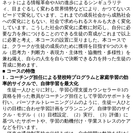
ネットによる情報革命やAIの進歩によるシンギュラリテ
ィ、目まぐるしく変わる世界情勢などにより、かつてないス
ピードで変化しています。これまでの成長社会から成熟社会
への変化にともない、社会で求められるスキルも大きく変化
しています。こうした社会の変化に柔軟に対応し、自分に必
要な力を身につけることのできる生徒の育成がこれまで以上
に必要と考え、本コースの設置に至りました。本コースで
は、クラークが生徒の成長のために獲得を目指す6つのスキ
ル（思考力・判断力・表現力・主体性・協働性・多様性）を
兼ね備え、自らの人生を自らで決断できる力を持った生徒の
育成に努めます。
■ コースの特徴
1．コーチング担任による登校時プログラムと家庭学習の効
率的サイクルで、自律学習を最大化
生徒一人ひとりに対し、学習心理支援カウンセラー※1の
資格を持った教員がコーチング担任として学習のサポートを
行い、パーソナルトレーニングジムのように、生徒一人ひと
りの目標に合わせ学習計画をプランニング。自律学習のサイ
クル・モデル（（1）目標設定、（2）実行、（3）評価）に
基づいたサポートや、学習の動機付け・学業ストレスのケア
などを行います。