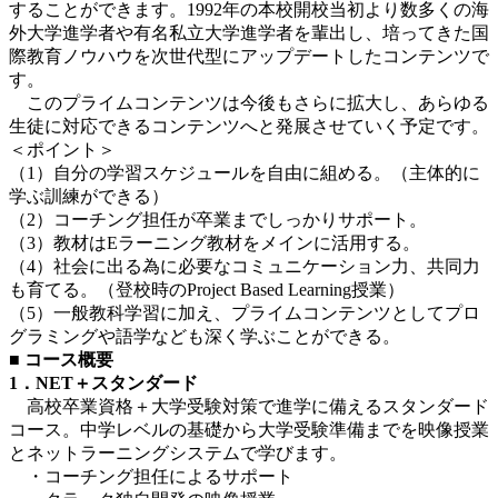
することができます。1992年の本校開校当初より数多くの海
外大学進学者や有名私立大学進学者を輩出し、培ってきた国
際教育ノウハウを次世代型にアップデートしたコンテンツで
す。
このプライムコンテンツは今後もさらに拡大し、あらゆる
生徒に対応できるコンテンツへと発展させていく予定です。
＜ポイント＞
（1）自分の学習スケジュールを自由に組める。（主体的に
学ぶ訓練ができる）
（2）コーチング担任が卒業までしっかりサポート。
（3）教材はEラーニング教材をメインに活用する。
（4）社会に出る為に必要なコミュニケーション力、共同力
も育てる。（登校時のProject Based Learning授業）
（5）一般教科学習に加え、プライムコンテンツとしてプロ
グラミングや語学なども深く学ぶことができる。
■ コース概要
1．NET＋スタンダード
高校卒業資格＋大学受験対策で進学に備えるスタンダード
コース。中学レベルの基礎から大学受験準備までを映像授業
とネットラーニングシステムで学びます。
・コーチング担任によるサポート