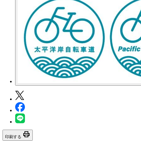
print
印刷する