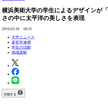
横浜美術大学の学生によるデザインが「
さの中に太平洋の美しさを表現
2019.03.19 18:15
大学ニュース
産官学連携
学生の活動
地域貢献
print
印刷する