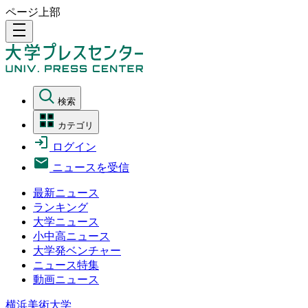
ページ上部
density_medium
検索
カテゴリ
ログイン
ニュースを受信
最新ニュース
ランキング
大学ニュース
小中高ニュース
大学発ベンチャー
ニュース特集
動画ニュース
横浜美術大学