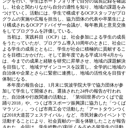
ングを行い、学生はポートフォリオで自分の成長記録を確認
し、社会と関わりながら自分の適性を知り、地域の課題をみ
つけていく。活動には、学生で構成するOCPスタッフがプロ
グラムの実施や広報を担当し、協力団体の代表や卒業生によ
り構成されるOCPアドバイザー会議が、毎年教員と意見交換
をしてプログラムを評価している。
当初は、実践科目（OCP）は、社会参加による学生の成長
をうたっていたが、プログラム導入10周年のときに、社会に
よる学生の成長とともに、学生が社会に積極的に貢献するこ
とを目標にかかげた。そして新年度である平成31年4月から
は、今までの成果と経験を研究に昇華させ、地域の課題解決
を目指して、地域デザインコースを設置し、全学的に地域の
自治体や企業とさらに緊密に連携し、地域の活性化を目指す
体制になる。
本年度の報告会は、1月末に筑波学院大学で協力団体が参
加して学生して開催され、選抜された24件の報告が行われ
た。自治体や行政関連の活動は、「第9回世界のつくばで盆
踊り2018」や、つくば市スポーツ振興課に協力した「つくば
マラソン」、つくば市商工会で活動した「アートタウンつく
ば2018大道芸フェステイバル」など、市民対象のイベントで
活動することにより、社会貢献の一面を体験したことが報告
された。今回は、学生総数の3割近くを占める留学生の活動