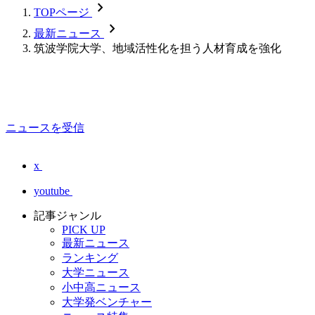
chevron_forward
TOPページ
chevron_forward
最新ニュース
筑波学院大学、地域活性化を担う人材育成を強化
ニュースを受信
x
youtube
記事ジャンル
PICK UP
最新ニュース
ランキング
大学ニュース
小中高ニュース
大学発ベンチャー