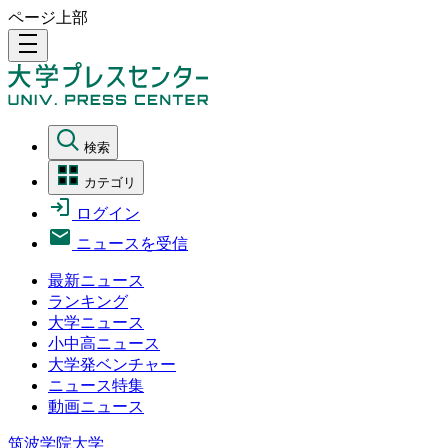
ページ上部
density_medium
検索
カテゴリ
ログイン
ニュースを受信
最新ニュース
ランキング
大学ニュース
小中高ニュース
大学発ベンチャー
ニュース特集
動画ニュース
筑波学院大学