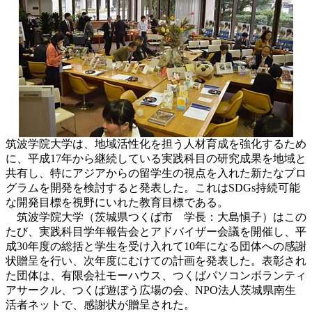
筑波学院大学は、地域活性化を担う人材育成を強化するため
に、平成17年から継続している実践科目の研究成果を地域と
共有し、特にアジアからの留学生の視点を入れた新たなプロ
グラムを開発を検討すると発表した。これはSDGs持続可能
な開発目標を視野にいれた教育目標である。
筑波学院大学（茨城県つくば市 学長：大島愼子）はこの
たび、実践科目学年報告会とアドバイザー会議を開催し、平
成30年度の総括と学生を受け入れて10年になる団体への感謝
状贈呈を行い、次年度にむけての計画を発表した。表彰され
た団体は、有限会社モーハウス、つくばパソコンボランティ
アサークル、つくば遊ぼう広場の会、NPO法人茨城県南生
活者ネットで、感謝状が贈呈された。