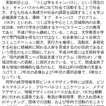
実践科目とは、「つくば市をキャンパスに」という理念の
もと、キャンパスから外に出て社会で活動することで社会
力、すなち社会人基礎力や社会の課題を認識することを学ぶ
必修講座である。通称「オフ キャンパス プログラム」
（OCP）といわれ、つくば市を中心とした茨城県内の企業、
自治体、NPOで学生が活動するサービスラーニングの教育
であり、平成17年から継続している。これは、大学教育が学
内で専門知識を得るだけではなく、社会参加により企画力、
コミュニケーション能力、実行力を修得し、流動化、多様化
する社会に積極的に関わる人材を育成するのが目的であると
いう理念のもとに開始しており、平成18年度には文部科学省
の「現代的教育ニーズ取組支援プログラム（現代GP）／地
域活性化への貢献」に採択されている。そして、助成金終了
後も地域の積極的な協力のもと、現在は約100団体の支援を
うけて１、2年次の必修および3年次の選択必修で、8単位と
なっている。
同学の経営情報学部ビジネスデザイン学科には現在、ビジ
ネスマネジメント、グローバルコミュニケーション、メデイ
アデザイン、情報デザインの4コースがあるが、OCPは横断
的に行われる講座である。教員が事前指導、受け入れ団体と
のマッチング、団体での活動、および学内で活動のモニタリ