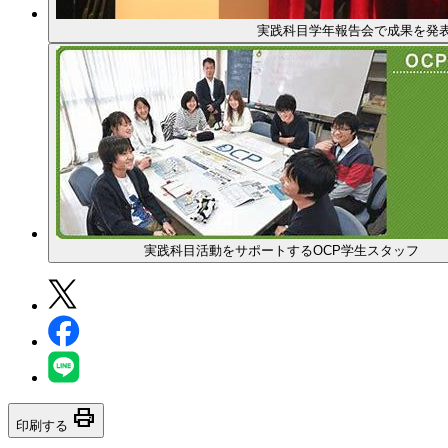
実践科目学年報告会で成果を発
実践科目活動をサポートするOCP学生スタッフ
print
印刷する