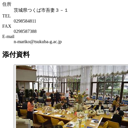
住所
茨城県つくば市吾妻３－１
TEL
0298584811
FAX
0298587388
E-mail
n-mariko@tsukuba-g.ac.jp
添付資料