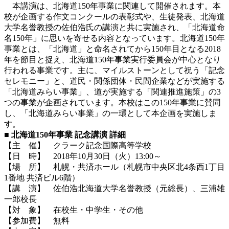
本講演は、北海道150年事業に関連して開催されます。本
校が企画する作文コンクールの表彰式や、生徒発表、北海道
大学名誉教授の佐伯浩氏の講演と共に実施され、「北海道命
名150年」に思いを寄せる内容となっています。北海道150年
事業とは、「北海道」と命名されてから150年目となる2018
年を節目と捉え、北海道150年事業実行委員会が中心となり
行われる事業です。主に、マイルストーンとして祝う「記念
セレモニー」と、道民・関係団体・民間企業などが実施する
「北海道みらい事業」、道が実施する「関連推進施策」の3
つの事業が企画されています。本校はこの150年事業に賛同
し、「北海道みらい事業」の一環として本企画を実施しま
す。
■ 北海道150年事業 記念講演 詳細
【主 催】 クラーク記念国際高等学校
【日 時】 2018年10月30日（火）13:00～
【場 所】 札幌・共済ホール（札幌市中央区北4条西1丁目
1番地 共済ビル6階）
【講 演】 佐伯浩北海道大学名誉教授（元総長）、三浦雄
一郎校長
【対 象】 在校生・中学生・その他
【参加費】 無料