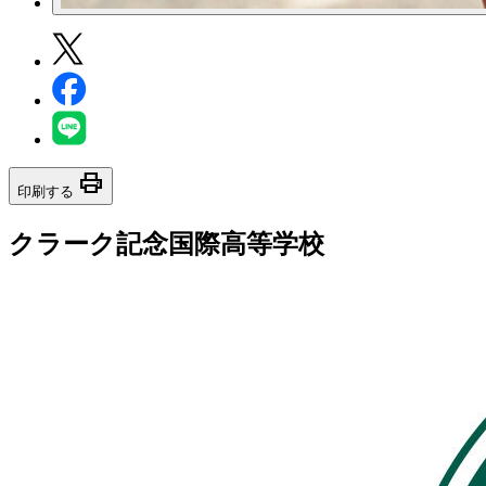
print
印刷する
クラーク記念国際高等学校