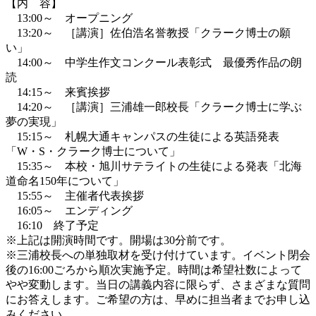
【内 容】
13:00～ オープニング
13:20～ ［講演］佐伯浩名誉教授「クラーク博士の願
い」
14:00～ 中学生作文コンクール表彰式 最優秀作品の朗
読
14:15～ 来賓挨拶
14:20～ ［講演］三浦雄一郎校長「クラーク博士に学ぶ
夢の実現」
15:15～ 札幌大通キャンパスの生徒による英語発表
「W・S・クラーク博士について」
15:35～ 本校・旭川サテライトの生徒による発表「北海
道命名150年について」
15:55～ 主催者代表挨拶
16:05～ エンディング
16:10 終了予定
※上記は開演時間です。開場は30分前です。
※三浦校長への単独取材を受け付けています。イベント閉会
後の16:00ごろから順次実施予定。時間は希望社数によって
やや変動します。当日の講義内容に限らず、さまざまな質問
にお答えします。ご希望の方は、早めに担当者までお申し込
みください。