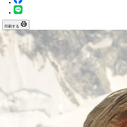
print
印刷する