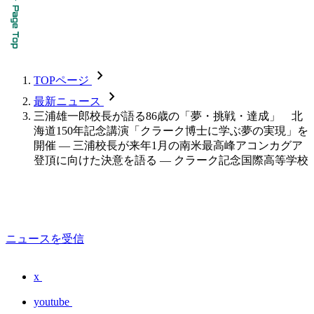
chevron_forward
TOPページ
chevron_forward
最新ニュース
三浦雄一郎校長が語る86歳の「夢・挑戦・達成」 北
海道150年記念講演「クラーク博士に学ぶ夢の実現」を
開催 — 三浦校長が来年1月の南米最高峰アコンカグア
登頂に向けた決意を語る — クラーク記念国際高等学校
ニュースを受信
x
youtube