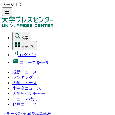
ページ上部
density_medium
検索
カテゴリ
ログイン
ニュースを受信
最新ニュース
ランキング
大学ニュース
小中高ニュース
大学発ベンチャー
ニュース特集
動画ニュース
クラーク記念国際高等学校