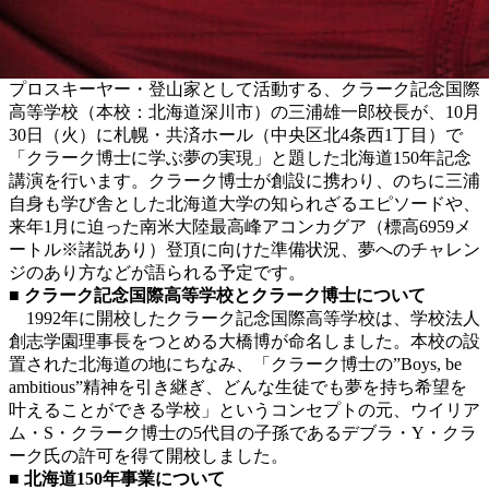
プロスキーヤー・登山家として活動する、クラーク記念国際
高等学校（本校：北海道深川市）の三浦雄一郎校長が、10月
30日（火）に札幌・共済ホール（中央区北4条西1丁目）で
「クラーク博士に学ぶ夢の実現」と題した北海道150年記念
講演を行います。クラーク博士が創設に携わり、のちに三浦
自身も学び舎とした北海道大学の知られざるエピソードや、
来年1月に迫った南米大陸最高峰アコンカグア（標高6959メ
ートル※諸説あり）登頂に向けた準備状況、夢へのチャレン
ジのあり方などが語られる予定です。
■ クラーク記念国際高等学校とクラーク博士について
1992年に開校したクラーク記念国際高等学校は、学校法人
創志学園理事長をつとめる大橋博が命名しました。本校の設
置された北海道の地にちなみ、「クラーク博士の”Boys, be
ambitious”精神を引き継ぎ、どんな生徒でも夢を持ち希望を
叶えることができる学校」というコンセプトの元、ウイリア
ム・S・クラーク博士の5代目の子孫であるデブラ・Y・クラ
ーク氏の許可を得て開校しました。
■ 北海道150年事業について