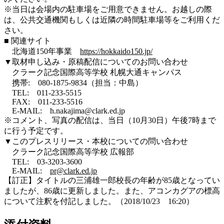
※当日は会場内の駐車場をご用意できません。お越しの際
は、公共交通機関もしくは近隣の時間駐車場等をご利用くだ
さい。
■ 関連サイト
北海道150年事業
https://hokkaido150.jp/
▼取材申し込み・原稿配信についてのお問い合わせ
クラーク記念国際高等学校 札幌大通キャンパス
携帯: 080-1875-9834（担当：中島）
TEL: 011-233-5515
FAX: 011-233-5516
E-MAIL:
h.nakajima@clark.ed.jp
※コメント、写真の配信は、当日（10月30日）午後7時まで
に行う予定です。
▼このプレスリリース・本校についての問い合わせ
クラーク記念国際高等学校 広報部
TEL: 03-3203-3600
E-MAIL:
pr@clark.ed.jp
【訂正】タイトルの三浦雄一郎校長の年齢が85歳となってい
ましたが、86歳に更新しました。また、アコンカグアの標高
について注釈を付記しました。（2018/10/23 16:20）