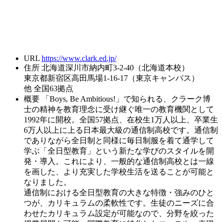
URL
https://www.clark.ed.jp/
住所
北海道深川市納内町3-2-40（北海道本校）
東京都新宿区高田馬場1-16-17（東京キャンパス）
他 全国63拠点
概要
「Boys, Be Ambitious!」で知られる、クラーク博
士の精神を教育理念に受け継ぐ唯一の教育機関として
1992年に開校。全国57拠点、在校生1万人以上、卒業生
6万人以上に上る日本最大級の通信制高校です。通信制
でありながら全日制と同様に毎日制服を着て通学して
学ぶ「全日型教育」という新たな学びのスタイルを開
発・導入。これにより、一般的な通信制高校とは一線
を画した、より充実した学校生活を送ることが可能と
なりました。
通信制における全日型教育の大きな特徴・強みのひと
つが、カリキュラムの柔軟性です。生徒のニーズに合
わせたカリキュラム設定が可能なので、分野を絞った