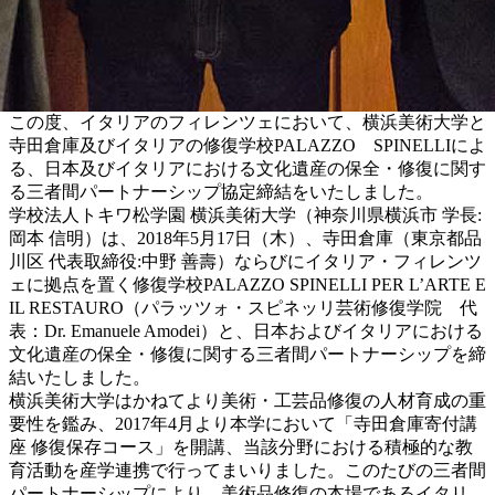
この度、イタリアのフィレンツェにおいて、横浜美術大学と
寺田倉庫及びイタリアの修復学校PALAZZO SPINELLIによ
る、日本及びイタリアにおける文化遺産の保全・修復に関す
る三者間パートナーシップ協定締結をいたしました。
学校法人トキワ松学園 横浜美術大学（神奈川県横浜市 学長:
岡本 信明）は、2018年5月17日（木）、寺⽥倉庫（東京都品
川区 代表取締役:中野 善壽）ならびにイタリア・フィレンツ
ェに拠点を置く修復学校PALAZZO SPINELLI PER L’ARTE E
IL RESTAURO（パラッツォ・スピネッリ芸術修復学院 代
表：Dr. Emanuele Amodei）と、日本およびイタリアにおける
文化遺産の保全・修復に関する三者間パートナーシップを締
結いたしました。
横浜美術大学はかねてより美術・工芸品修復の人材育成の重
要性を鑑み、2017年4月より本学において「寺田倉庫寄付講
座 修復保存コース」を開講、当該分野における積極的な教
育活動を産学連携で行ってまいりました。このたびの三者間
パートナーシップにより、美術品修復の本場であるイタリ