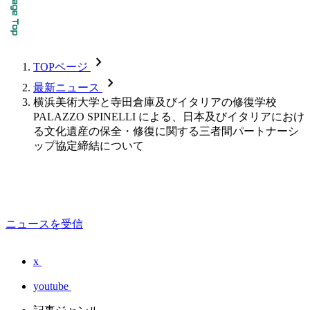
chevron_forward
TOPページ
chevron_forward
最新ニュース
横浜美術大学と寺田倉庫及びイタリアの修復学校
PALAZZO SPINELLI による、日本及びイタリアにおけ
る文化遺産の保全・修復に関する三者間パートナーシ
ップ協定締結について
ニュースを受信
x
youtube