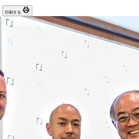
print
印刷する