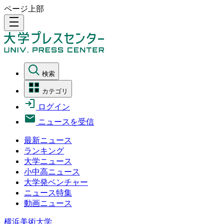
ページ上部
density_medium
検索
カテゴリ
ログイン
ニュースを受信
最新ニュース
ランキング
大学ニュース
小中高ニュース
大学発ベンチャー
ニュース特集
動画ニュース
横浜美術大学