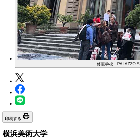
修復学校 PALAZZO 
print
印刷する
横浜美術大学