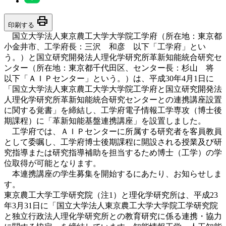
print
印刷する
国立大学法人東京農工大学大学院工学府（所在地：東京都
小金井市、工学府長：三沢 和彦 以下「工学府」とい
う。）と国立研究開発法人理化学研究所革新知能統合研究セ
ンター（所在地：東京都千代田区、センター長：杉山 将
以下「ＡＩＰセンター」という。）は、平成30年4月1日に
「国立大学法人東京農工大学大学院工学府と国立研究開発法
人理化学研究所革新知能統合研究センターとの連携講座設置
に関する覚書」を締結し、工学府電子情報工学専攻（博士後
期課程）に「革新知能基盤連携講座」を設置しました。
工学府では、ＡＩＰセンターに所属する研究者を客員教員
として委嘱し、工学府博士後期課程に開設される授業及び研
究指導または研究指導補助を担当するため博士（工学）の学
位取得が可能となります。
本連携講座の学生募集を開始するにあたり、お知らせしま
す。
東京農工大学工学研究院（注1）と理化学研究所は、平成23
年3月31日に「国立大学法人東京農工大学大学院工学研究院
と独立行政法人理化学研究所との教育研究に係る連携・協力