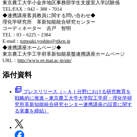
東京農工大学小金井地区事務部学生支援室入学試験係
TEL/FAX：042－388－7014
◆連携講座客員教員に関する問い合わせ◆
理化学研究所 革新知能統合研究センター
コーディネーター 吉戸 智明
TEL：03－6225－2384
E-mail：
tomoaki.yoshito@riken.jp
◆連携講座ホームページ◆
東京農工大学工学府革新知能基盤連携講座ホームページ
URL：
http://www.ee.tuat.ac.jp/aip/
添付資料
picture_as_pdf
プレスリリース（～ＡＩ分野における研究教育を
戦略的に推進～東京農工大学大学院工学府・理化学研
究所革新知能統合研究センター連携講座の設置に関す
る覚書を締結）