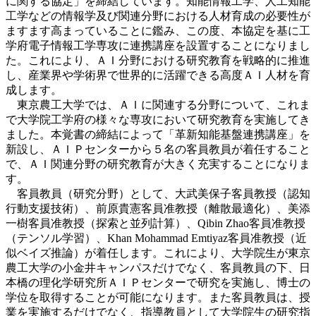
に関する協定」を締結しています。知能情報工学、人工知能
工学などの情報学及び関連分野における人材育成の必要性が
ますます高まっていることに鑑み、この度、本協定を基に工
学府電子情報工学専攻に連携講座を設置することになりまし
た。これにより、ＡＩ分野における研究教育を戦略的に推進
し、産業界や学術界で世界的に活躍できる高度ＡＩ人材を育
成します。
東京農工大学では、ＡＩに関連する分野について、これま
で大学院工学府の様々な専攻において研究教育を実施してき
ました。本覚書の締結によって「革新知能基盤連携講座」を
新設し、ＡＩＰセンターから５名の客員教員が着任すること
で、ＡＩ関連分野の研究教育が大きく充実することになりま
す。
客員教員（研究分野）として、大武美保子客員教授（認知
行動支援技術）、前原貴憲客員准教授（離散最適化）、美添
一樹客員准教授（探索と並列計算）、Qibin Zhao客員准教授
（テンソル学習）、Khan Mohammad Emtiyaz客員准教授（近
似ベイズ推論）が着任します。これにより、大学院生が東京
農工大学の小金井キャンパスだけでなく、客員教員の下、日
本橋の理化学研究所ＡＩＰセンターで研究を実施し、博士の
学位を取得することが可能になります。また客員教員は、授
業を実施するだけでなく、指導教員として大学院生の研究指