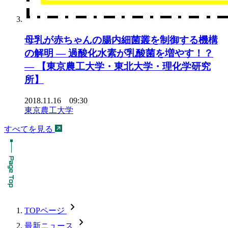
母乳が赤ちゃんの腸内細菌叢を制御する機構
の解明 — 過酸化水素が乳酸菌を増やす！？
— 【東京農工大学・東北大学・理化学研究
所】
2018.11.16 09:30
東京農工大学
すべてを見る
chevron_forward
TOPページ
chevron_forward
最新ニュース