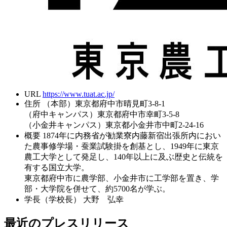
URL
https://www.tuat.ac.jp/
住所
（本部）東京都府中市晴見町3-8-1
（府中キャンパス）東京都府中市幸町3-5-8
（小金井キャンパス）東京都小金井市中町2-24-16
概要
1874年に内務省が勧業寮内藤新宿出張所内におい
た農事修学場・蚕業試験掛を創基とし、1949年に東京
農工大学として発足し、140年以上に及ぶ歴史と伝統を
有する国立大学。
東京都府中市に農学部、小金井市に工学部を置き、学
部・大学院を併せて、約5700名が学ぶ。
学長（学校長）
大野 弘幸
最近のプレスリリース