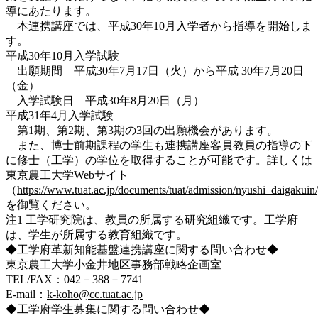
導にあたります。
本連携講座では、平成30年10月入学者から指導を開始しま
す。
平成30年10月入学試験
出願期間 平成30年7月17日（火）から平成 30年7月20日
（金）
入学試験日 平成30年8月20日（月）
平成31年4月入学試験
第1期、第2期、第3期の3回の出願機会があります。
また、博士前期課程の学生も連携講座客員教員の指導の下
に修士（工学）の学位を取得することが可能です。詳しくは
東京農工大学Webサイト
（
https://www.tuat.ac.jp/documents/tuat/admission/nyushi_daigaku
を御覧ください。
注1 工学研究院は、教員の所属する研究組織です。工学府
は、学生が所属する教育組織です。
◆工学府革新知能基盤連携講座に関する問い合わせ◆
東京農工大学小金井地区事務部戦略企画室
TEL/FAX：042－388－7741
E-mail：
k-koho@cc.tuat.ac.jp
◆工学府学生募集に関する問い合わせ◆