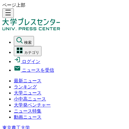
ページ上部
density_medium
検索
カテゴリ
ログイン
ニュースを受信
最新ニュース
ランキング
大学ニュース
小中高ニュース
大学発ベンチャー
ニュース特集
動画ニュース
東京農工大学