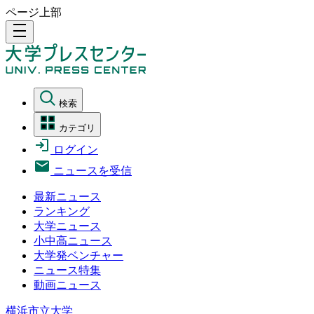
ページ上部
density_medium
検索
カテゴリ
ログイン
ニュースを受信
最新ニュース
ランキング
大学ニュース
小中高ニュース
大学発ベンチャー
ニュース特集
動画ニュース
横浜市立大学