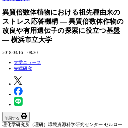
異質倍数体植物における祖先種由来の
ストレス応答機構 — 異質倍数体作物の
改良や有用遺伝子の探索に役立つ基盤
— 横浜市立大学
2018.03.16 08:30
大学ニュース
先端研究
print
印刷する
理化学研究所（理研）環境資源科学研究センター セルロー