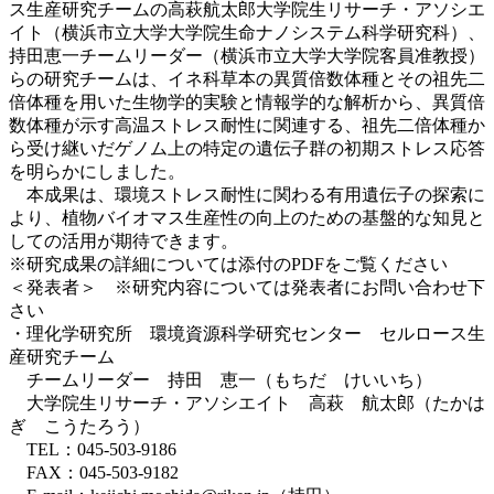
ス生産研究チームの高萩航太郎大学院生リサーチ・アソシエ
イト（横浜市立大学大学院生命ナノシステム科学研究科）、
持田恵一チームリーダー（横浜市立大学大学院客員准教授）
らの研究チームは、イネ科草本の異質倍数体種とその祖先二
倍体種を用いた生物学的実験と情報学的な解析から、異質倍
数体種が示す高温ストレス耐性に関連する、祖先二倍体種か
ら受け継いだゲノム上の特定の遺伝子群の初期ストレス応答
を明らかにしました。
本成果は、環境ストレス耐性に関わる有用遺伝子の探索に
より、植物バイオマス生産性の向上のための基盤的な知見と
しての活用が期待できます。
※研究成果の詳細については添付のPDFをご覧ください
＜発表者＞ ※研究内容については発表者にお問い合わせ下
さい
・理化学研究所 環境資源科学研究センター セルロース生
産研究チーム
チームリーダー 持田 恵一（もちだ けいいち）
大学院生リサーチ・アソシエイト 高萩 航太郎（たかは
ぎ こうたろう）
TEL：045-503-9186
FAX：045-503-9182