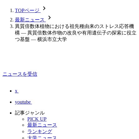
chevron_forward
TOPページ
chevron_forward
最新ニュース
異質倍数体植物における祖先種由来のストレス応答機
構 — 異質倍数体作物の改良や有用遺伝子の探索に役立
つ基盤 — 横浜市立大学
ニュースを受信
x
youtube
記事ジャンル
PICK UP
最新ニュース
ランキング
大学ニュース