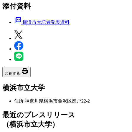
添付資料
picture_as_pdf
横浜市大記者発表資料
print
印刷する
横浜市立大学
住所
神奈川県横浜市金沢区瀬戸22-2
最近のプレスリリース
（横浜市立大学）