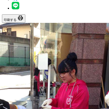
print
印刷する