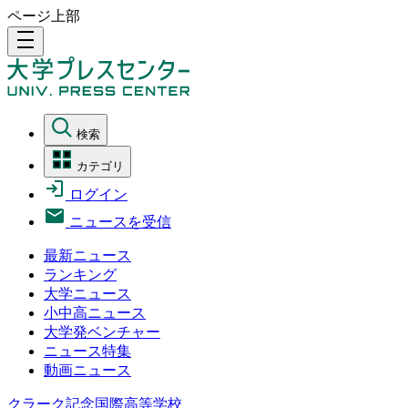
ページ上部
density_medium
検索
カテゴリ
ログイン
ニュースを受信
最新ニュース
ランキング
大学ニュース
小中高ニュース
大学発ベンチャー
ニュース特集
動画ニュース
クラーク記念国際高等学校