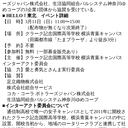
ーズジャパン株式会社、生活協同組合パルシステム神奈川ゆ
めコープの3企業1団体から協賛を受けている。
■ HELLO！東北 イベント詳細
【日 時】3月11日（日）11:00〜15:00
（配布物が無くなり次第終了）
【場 所】クラーク記念国際高等学校 横浜青葉キャンパス
（田園都市線「たまプラーザ」より徒歩3分）
【予 約】不要
【参加料】無料（一部募金販売あり）
【主 催】クラーク記念国際高等学校 横浜青葉キャンパス
インターアクト委員会
【協 力】愛と勇気とさんま実行委員会
【協 賛】
足立織物株式会社
株式会社総合サービス
コカ・コーラ ボトラーズジャパン株式会社
生活協同組合パルシステム神奈川ゆめコープ
■インターアクト委員会について
通信制高校で唯一の女子キャンパスとして2011年に開校さ
れたクラーク記念国際高等学校、横浜青葉キャンパスの中に
設置。開校当初から、地域のロータリークラブと連携して社