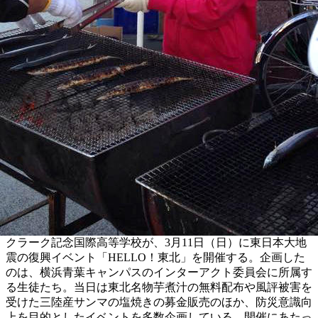
クラーク記念国際高等学校が、3月11日（日）に東日本大地
震の復興イベント「HELLO！東北」を開催する。企画した
のは、横浜青葉キャンパスのインターアクト委員会に所属す
る生徒たち。当日は東北名物芋煮汁の無料配布や風評被害を
受けた三陸産サンマの塩焼きの募金販売のほか、防災意識向
上を目的としたイベントを多数企画している。開催にあたっ