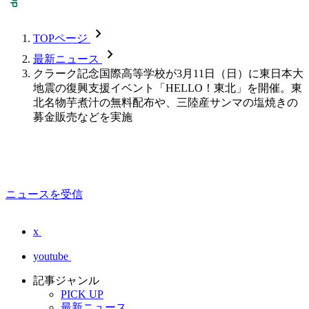
chevron_forward
TOPページ
chevron_forward
最新ニュース
クラーク記念国際高等学校が3月11日（日）に東日本大
地震の復興支援イベント「HELLO！東北」を開催。東
北名物芋煮汁の無料配布や、三陸産サンマの塩焼きの
募金販売などを実施
ニュースを受信
x
youtube
記事ジャンル
PICK UP
最新ニュース