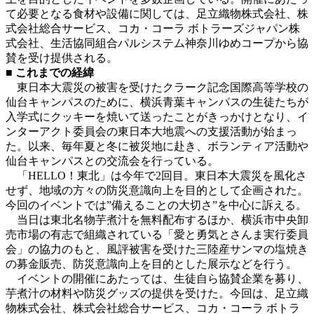
て必要となる食材や設備に関しては、足立織物株式会社、株
式会社総合サービス、コカ・コーラ ボトラーズジャパン株
式会社、生活協同組合パルシステム神奈川ゆめコープから協
賛を受け提供される。
■ これまでの経緯
東日本大震災の被害を受けたクラーク記念国際高等学校の
仙台キャンパスのために、横浜青葉キャンパスの生徒たちが
入学式にクッキーを焼いて送ったことがきっかけとなり、イ
ンターアクト委員会の東日本大地震への支援活動が始まっ
た。以来、毎年夏と冬に被災地に赴き、ボランティア活動や
仙台キャンパスとの交流会を行っている。
「HELLO！東北」は今年で2回目。東日本大震災を風化さ
せず、地域の方々の防災意識向上を目的として企画された。
今回のイベントでは”備えることの大切さ”を中心に訴える。
当日は東北名物芋煮汁を無料配布するほか、横浜市中央卸
売市場の有志で組織されている「愛と勇気とさんま実行委員
会」の協力のもと、風評被害を受けた三陸産サンマの塩焼き
の募金販売、防災意識向上を目的とした展示などを行う。
イベントの開催にあたっては、生徒自ら協賛企業を募り、
芋煮汁の材料や防災グッズの提供を受けた。今回は、足立織
物株式会社、株式会社総合サービス、コカ・コーラ ボトラ