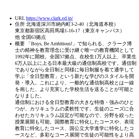
URL
https://www.clark.ed.jp/
住所
北海道深川市納内町3-2-40（北海道本校）
東京都新宿区高田馬場1-16-17（東京キャンパス）
他 全国63拠点
概要
「Boys, Be Ambitious!」で知られる、クラーク博
士の精神を教育理念に受け継ぐ唯一の教育機関として
1992年に開校。全国57拠点、在校生1万人以上、卒業生
6万人以上に上る日本最大級の通信制高校です。通信制
でありながら全日制と同様に毎日制服を着て通学して
学ぶ「全日型教育」という新たな学びのスタイルを開
発・導入。これにより、一般的な通信制高校とは一線
を画した、より充実した学校生活を送ることが可能と
なりました。
通信制における全日型教育の大きな特徴・強みのひと
つが、カリキュラムの柔軟性です。生徒のニーズに合
わせたカリキュラム設定が可能なので、分野を絞った
授業展開も可能。国際教育に特化したコースや、表現
教育に特化したコース、国公立大学進学に特化したコ
ースなど、多彩なコース展開で生徒の可能性をより高