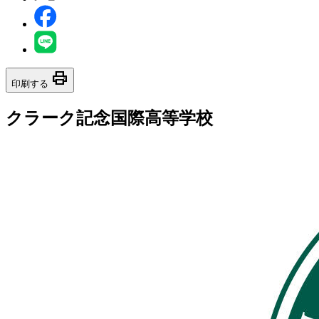
print
印刷する
クラーク記念国際高等学校