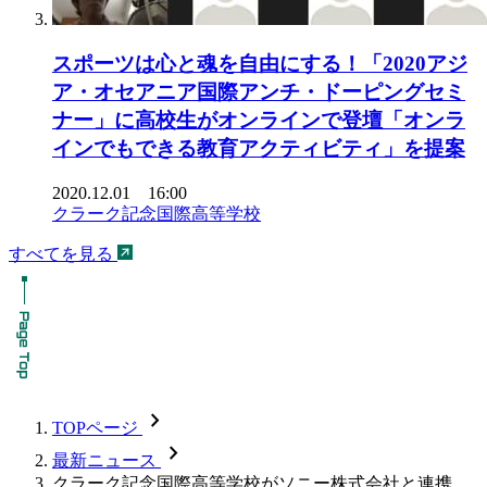
スポーツは心と魂を自由にする！「2020アジ
ア・オセアニア国際アンチ・ドーピングセミ
ナー」に高校生がオンラインで登壇「オンラ
インでもできる教育アクティビティ」を提案
2020.12.01 16:00
クラーク記念国際高等学校
すべてを見る
chevron_forward
TOPページ
chevron_forward
最新ニュース
クラーク記念国際高等学校がソニー株式会社と連携