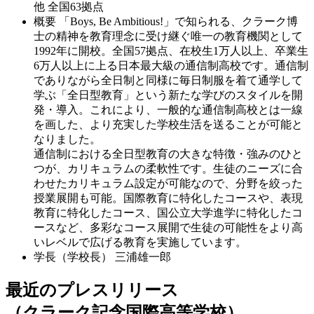
他 全国63拠点
概要
「Boys, Be Ambitious!」で知られる、クラーク博
士の精神を教育理念に受け継ぐ唯一の教育機関として
1992年に開校。全国57拠点、在校生1万人以上、卒業生
6万人以上に上る日本最大級の通信制高校です。通信制
でありながら全日制と同様に毎日制服を着て通学して
学ぶ「全日型教育」という新たな学びのスタイルを開
発・導入。これにより、一般的な通信制高校とは一線
を画した、より充実した学校生活を送ることが可能と
なりました。
通信制における全日型教育の大きな特徴・強みのひと
つが、カリキュラムの柔軟性です。生徒のニーズに合
わせたカリキュラム設定が可能なので、分野を絞った
授業展開も可能。国際教育に特化したコースや、表現
教育に特化したコース、国公立大学進学に特化したコ
ースなど、多彩なコース展開で生徒の可能性をより高
いレベルで広げる教育を実施しています。
学長（学校長）
三浦雄一郎
最近のプレスリリース
（クラーク記念国際高等学校）