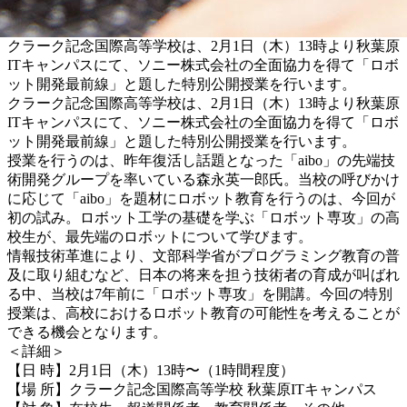
クラーク記念国際高等学校は、2月1日（木）13時より秋葉原
ITキャンパスにて、ソニー株式会社の全面協力を得て「ロボ
ット開発最前線」と題した特別公開授業を行います。
クラーク記念国際高等学校は、2月1日（木）13時より秋葉原
ITキャンパスにて、ソニー株式会社の全面協力を得て「ロボ
ット開発最前線」と題した特別公開授業を行います。
授業を行うのは、昨年復活し話題となった「aibo」の先端技
術開発グループを率いている森永英一郎氏。当校の呼びかけ
に応じて「aibo」を題材にロボット教育を行うのは、今回が
初の試み。ロボット工学の基礎を学ぶ「ロボット専攻」の高
校生が、最先端のロボットについて学びます。
情報技術革進により、文部科学省がプログラミング教育の普
及に取り組むなど、日本の将来を担う技術者の育成が叫ばれ
る中、当校は7年前に「ロボット専攻」を開講。今回の特別
授業は、高校におけるロボット教育の可能性を考えることが
できる機会となります。
＜詳細＞
【日 時】2月1日（木）13時〜（1時間程度）
【場 所】クラーク記念国際高等学校 秋葉原ITキャンパス