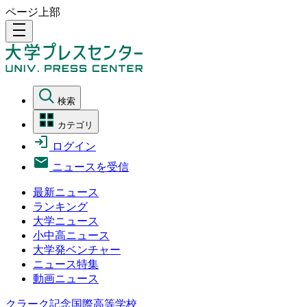
ページ上部
density_medium
検索
カテゴリ
ログイン
ニュースを受信
最新ニュース
ランキング
大学ニュース
小中高ニュース
大学発ベンチャー
ニュース特集
動画ニュース
クラーク記念国際高等学校