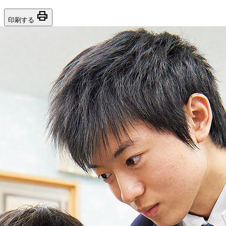
print
印刷する