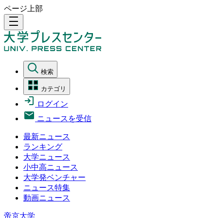
ページ上部
density_medium
検索
カテゴリ
ログイン
ニュースを受信
最新ニュース
ランキング
大学ニュース
小中高ニュース
大学発ベンチャー
ニュース特集
動画ニュース
帝京大学