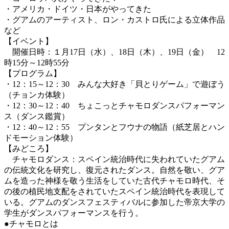
・アメリカ・ドイツ・日本がやってきた
・グアムのアーティスト、ロン・カストロ氏による立体作品
など
【イベント】
開催日時：１月17日（水）、18日（木）、19日（金） 12
時15分～12時55分
【プログラム】
・12：15～12：30 みんな大好き「貝とりゲーム」で遊ぼう
（チョンカ体験）
・12：30～12：40 ちょこっとチャモロダンスパフォーマン
ス（ダンス鑑賞）
・12：40～12：55 プンタンとフウナの物語（紙芝居とハン
ドモーション体験）
【みどころ】
チャモロダンス：スペイン統治時代に失われていたグアム
の伝統文化を研究し、復元されたダンス。自然を敬い、グア
ムを造った神様を敬う生活をしていた古代チャモロ時代、そ
の後の植民地支配をされていたスペイン統治時代を表現して
いる。グアムのダンスフェスティバルに参加した帝京大学の
学生がダンスパフォーマンスを行う。
●チャモロとは