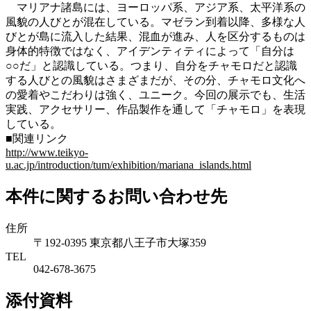
マリアナ諸島には、ヨーロッパ系、アジア系、太平洋系の
風貌の人びとが混在している。マゼラン到着以降、多様な人
びとが島に流入した結果、混血が進み、人を区分するものは
身体的特徴ではなく、アイデンティティによって「自分は
○○だ」と認識している。つまり、自分をチャモロだと認識
する人びとの風貌はさまざまだが、その分、チャモロ文化へ
の愛着やこだわりは強く、ユニーク。今回の展示でも、生活
実践、アクセサリー、作品製作を通して「チャモロ」を表現
している。
■関連リンク
http://www.teikyo-
u.ac.jp/introduction/tum/exhibition/mariana_islands.html
本件に関するお問い合わせ先
住所
〒192-0395 東京都八王子市大塚359
TEL
042-678-3675
添付資料