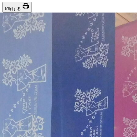
print
印刷する