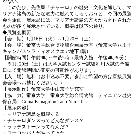
かない。
このたび、先住民「チャモロ」の歴史・文化を通して、マ
リアナ諸島の新たな魅力に触れてもらうおうと、今回の展覧
会を企画。展示品には、マリアナ諸島の方々から寄付された
ものが多く展示されている。概要は以下の通り。
◆展覧会概要
【会 期】1月16日（火）～1月20日（土）
【会 場】帝京大学総合博物館企画展示室（帝京大学八王子
キャンパスソラティオスクエア地下1階）
【開館時間】午前9時～午後5時（最終入館 午後4時30分）
※1月20日（土）は大学入試センター試験利用入試の予備
日にて開館時間の変更の可能性があります。
【入 場】無料（お申込み不要。参加ご希望の方は直接展覧
会会場へお越しください。）
【展示制作】帝京大学中山京子研究室
【協 力】帝京大学 帝京大学総合博物館 ティニアン歴史
保存局 Guma’Famagu’on Tano’Yan I Tasi
【展示内容】
・マリアナ諸島を概観する
・チャモロダンスってどんなダンス？
・ラッテストーンってなんだ？
・ヨーロッパ人がやってきた！