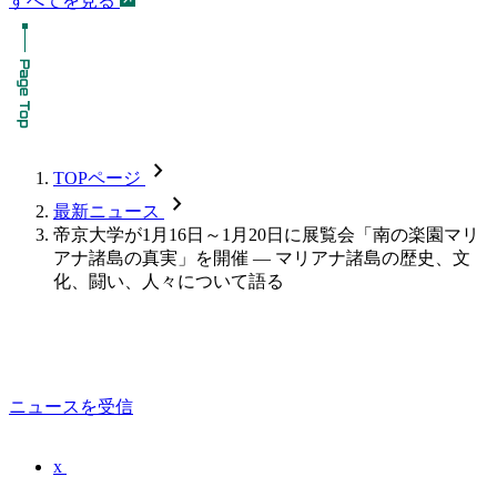
すべてを見る
chevron_forward
TOPページ
chevron_forward
最新ニュース
帝京大学が1月16日～1月20日に展覧会「南の楽園マリ
アナ諸島の真実」を開催 — マリアナ諸島の歴史、文
化、闘い、人々について語る
ニュースを受信
x