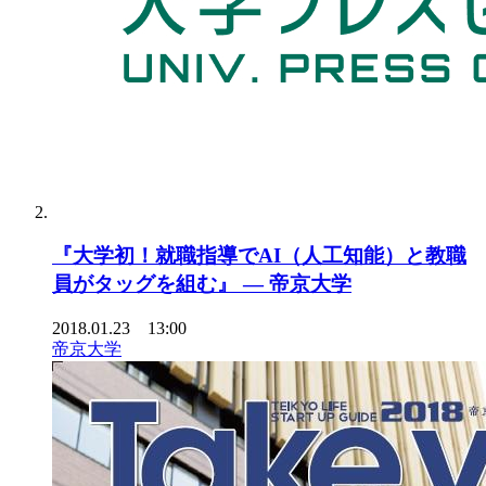
『大学初！就職指導でAI（人工知能）と教職
員がタッグを組む』 — 帝京大学
2018.01.23 13:00
帝京大学