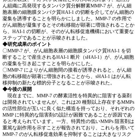
ん組織に高発現するタンパク質分解酵素MMP-7 が、がん細
胞表層の細胞膜タンパク質HAI-1 の切断を介してがん細胞の
凝集を誘導することを明らかにしました。MMP-7 の作用で
がん細胞が凝集するとその転移能が顕著に増強されることか
ら、HAI-1 の切断が、そのがん転移促進機構において重要な
ステップであることが示唆されました。
◆研究成果のポイント
〇MMP-7 が、がん細胞表層の細胞膜タンパク質HAI-1 を切
断することで産生されるHAI-1 断片（sHAI-1）が、がん細胞
の凝集を引き起こすことを明らかにした。
〇MMP-7 によりがん細胞間の接着が誘導されると、がん細
胞の転移能が顕著に増強されることから、sHAI-1 はがん転
移抑制の新たな標的分子となることが示唆された。
◆今後の展開
現在までに、MMP-7 の酵素活性を特異的に阻害する薬剤
は開発されていませんが、これは20 種類以上存在するMMPs
の活性部位が互いに良く似た構造を持っており、それぞれの
MMP に特異的な阻害剤の設計が困難であることが原因であ
ると考えられています。一方、特異性の低いMMPs 阻害剤は
重篤な副作用を示すことが報告されており、これらを用いて
MMP-7 のがん転移促進効果を抑制することは大きなリスク