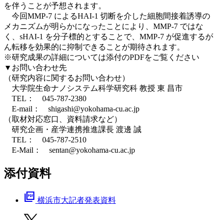
を伴うことが予想されます。
今回MMP-7 によるHAI-1 切断を介した細胞間接着誘導の
メカニズムが明らかになったことにより、MMP-7 ではな
く、sHAI-1 を分子標的とすることで、MMP-7 が促進するが
ん転移を効果的に抑制できることが期待されます。
※研究成果の詳細については添付のPDFをご覧ください
▼お問い合わせ先
（研究内容に関するお問い合わせ）
大学院生命ナノシステム科学研究科 教授 東 昌市
TEL： 045-787-2380
E-mail：
shigashi@yokohama-cu.ac.jp
（取材対応窓口、資料請求など）
研究企画・産学連携推進課長 渡邊 誠
TEL： 045-787-2510
E-Mail：
sentan@yokohama-cu.ac.jp
添付資料
picture_as_pdf
横浜市大記者発表資料