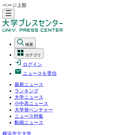
ページ上部
density_medium
検索
カテゴリ
ログイン
ニュースを受信
最新ニュース
ランキング
大学ニュース
小中高ニュース
大学発ベンチャー
ニュース特集
動画ニュース
横浜市立大学