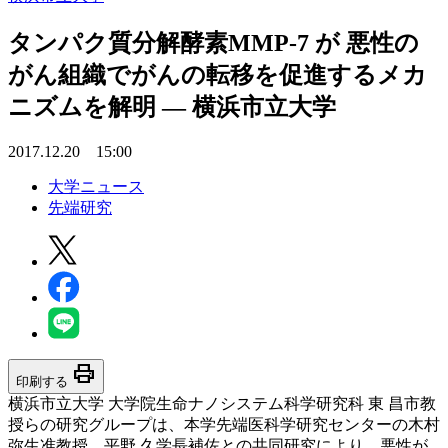
タンパク質分解酵素MMP-7 が 悪性の
がん組織でがんの転移を促進するメカ
ニズムを解明 — 横浜市立大学
2017.12.20 15:00
大学ニュース
先端研究
print
印刷する
横浜市立大学 大学院生命ナノシステム科学研究科 東 昌市教
授らの研究グループは、本学先端医科学研究センターの木村
弥生准教授、平野 久学長補佐との共同研究により、悪性が