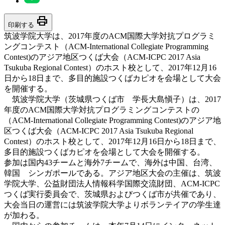
print
印刷する
筑波学院大学は、2017年度のACM国際大学対抗プログラミ
ングコンテスト（ACM-International Collegiate Programming
Contest)のアジア地区つくば大会（ACM-ICPC 2017 Asia
Tsukuba Regional Contest）のホスト校として、2017年12月16
日から18日まで、多目的施設つくばカピオを会場として大会
を開催する。
筑波学院大学（茨城県つくば市 学長大島愼子）は、2017
年度のACM国際大学対抗プログラミングコンテストの
（ACM-International Collegiate Programming Contest)のアジア地
区つくば大会（ACM-ICPC 2017 Asia Tsukuba Regional
Contest）のホスト校として、2017年12月16日から18日まで、
多目的施設つくばカピオを会場として大会を開催する。
参加は国内43チームと海外7チームで、海外は中国、台湾、
韓国 シンガポールである。アジア地区大会の主催は、筑波
学院大学、公益財団法人情報科学国際交流財団、ACM-ICPC
つくば実行委員会で、茨城県およびつくば市が共催であり、
大会当日の運営には筑波学院大学よりボランテイアの学生達
が加わる。