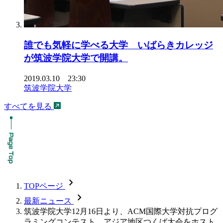
誰でも気軽に学べる大学 いばらきカレッジ
が筑波学院大学で開講。
2019.03.10 23:30
筑波学院大学
すべてを見る
chevron_forward
TOPページ
chevron_forward
最新ニュース
筑波学院大学12月16日より、ACM国際大学対抗プログ
ラミングコンテスト、アジア地区つくば大会をホスト