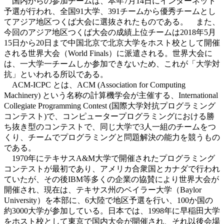
国内からの参加チームは、本年7月14日にインターネット
予選が行われ、全国91大学、391チームから優秀チームとし
てアジア地区つくば大会に選抜されたものである。 また、
今回のアジア地区つくば大会の成績上位チームは2018年5月
15日から20日まで中国北京で北京大学をホスト校として開催
される世界大会（World Finals）に派遣される。世界大会に
は、一大学一チームしか参加できないため、これが「大学対
抗」といわれる所以である。
ACM-ICPC とは、ACM (Association for Computing
Machinery) という名称の計算機学会が主催する、International
Collegiate Programming Contest (国際大学対抗プログラミング
コンテスト)で、コンピュータープログラミングにおける勝
ち抜き型のコンテストで、同じ大学で3人一組のチームをつ
くり、チームでプログラミングと問題解決の能力を競うもの
である。
1970年にテキサスA&M大学で開催されたプログラミング
コンテストが最初であり、アメリカ合衆国とカナダで行われ
ていたが、その後IBM等多くの企業の協賛により世界大会が
開催され、現在は、テキサス州のベイラー大学（Baylor
University）を本部に、6大陸で地区予選を行い、100か国の
約3000大学が参加している。日本では、1998年に早稲田大学
をホスト校として東京で国内大会が開催され、それ以後会場