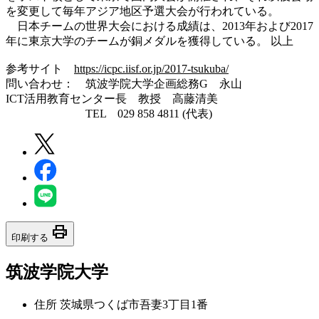
を変更して毎年アジア地区予選大会が行われている。
日本チームの世界大会における成績は、2013年および2017
年に東京大学のチームが銅メダルを獲得している。 以上
参考サイト
https://icpc.iisf.or.jp/2017-tsukuba/
問い合わせ： 筑波学院大学企画総務G 永山
ICT活用教育センター長 教授 高藤清美
TEL 029 858 4811 (代表)
print
印刷する
筑波学院大学
住所
茨城県つくば市吾妻3丁目1番