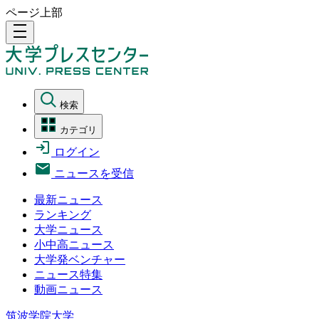
ページ上部
density_medium
検索
カテゴリ
ログイン
ニュースを受信
最新ニュース
ランキング
大学ニュース
小中高ニュース
大学発ベンチャー
ニュース特集
動画ニュース
筑波学院大学