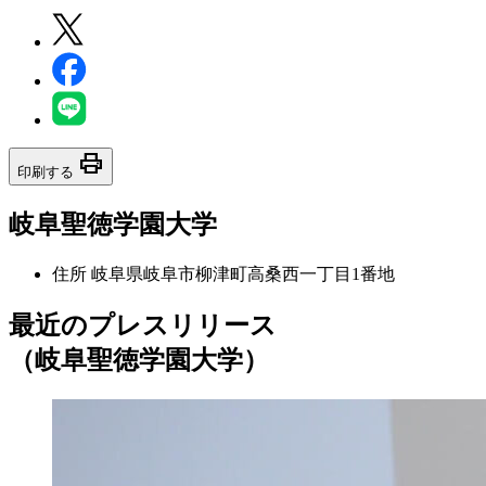
print
印刷する
岐阜聖徳学園大学
住所
岐阜県岐阜市柳津町高桑西一丁目1番地
最近のプレスリリース
（岐阜聖徳学園大学）