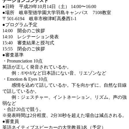
テーションコンテスト
●日時 平成29年10月14日（土） 14:00〜16:00
●場所 岐阜聖徳学園大学羽島キャンパス 7108教室
〒501-6194 岐阜市柳津町高桑西1-1
●プログラム予定
14:00 開会のご挨拶
14:10 レシテーション発表
15:40 審査結果と授与式
15:55 閉会のご挨拶
●審査基準
・Pronunciation 10点
英語が正しく発音されているか。
例：/f/や/l/など日本語にない音、リエゾンなど
・Emotion & Eyes 10点
感情を込めて話しているか。下を向かずに、自然な目線
で話しているか。
例：ジェスチャー、イントネーション、リズム、声の強
弱など
・合計20点で競う。
※発表時間は2分程度、2分30秒を超えた場合は減点される。
●審査員
英語ネイティブスピーカーの大学教員3名（予定）