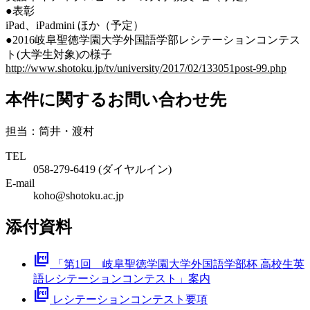
●表彰
iPad、iPadmini ほか（予定）
●2016岐阜聖徳学園大学外国語学部レシテーションコンテス
ト(大学生対象)の様子
http://www.shotoku.jp/tv/university/2017/02/133051post-99.php
本件に関するお問い合わせ先
担当：筒井・渡村
TEL
058-279-6419 (ダイヤルイン)
E-mail
koho@shotoku.ac.jp
添付資料
picture_as_pdf
「第1回 岐阜聖徳学園大学外国語学部杯 高校生英
語レシテーションコンテスト」案内
picture_as_pdf
レシテーションコンテスト要項