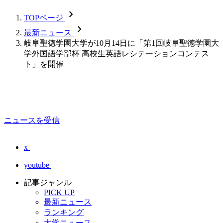
chevron_forward
TOPページ
chevron_forward
最新ニュース
岐阜聖徳学園大学が10月14日に「第1回岐阜聖徳学園大
学外国語学部杯 高校生英語レシテーションコンテス
ト」を開催
ニュースを受信
x
youtube
記事ジャンル
PICK UP
最新ニュース
ランキング
大学ニュース