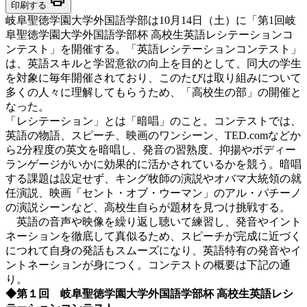
印刷する
岐阜聖徳学園大学外国語学部は10月14日（土）に「第1回岐
阜聖徳学園大学外国語学部杯 高校生英語レシテーションコ
ンテスト」を開催する。「英語レシテーションコンテスト」
は、英語スキルと学習意欲の向上を目的として、同大の学生
を対象に毎年開催されており、このたびは取り組みについて
多くの人々に理解してもらうため、「高校生の部」の開催と
なった。
「レシテーション」とは「暗唱」のこと。コンテストでは、
英語の物語、スピーチ、映画のワンシーン、TED.comなどか
ら2分程度の英文を暗唱し、発音の習熟度、抑揚やボディー
ランゲージがいかに効果的に活かされているかを競う。暗唱
する課題は設定せず、キング牧師の演説やオバマ大統領の就
任演説、映画「セント・オブ・ウーマン」のアル・パチーノ
の演説シーンなど、高校生自らが題材を見つけ挑戦する。
英語の音声や映像を繰り返し聴いて練習し、発音やイント
ネーションを徹底して真似るため、スピーチが完成に近づく
につれて自身の発話もスムーズになり、英語特有の発音やイ
ントネーションが身につく。コンテストの概要は下記の通
り。
◆第１回 岐阜聖徳学園大学外国語学部杯 高校生英語レシ