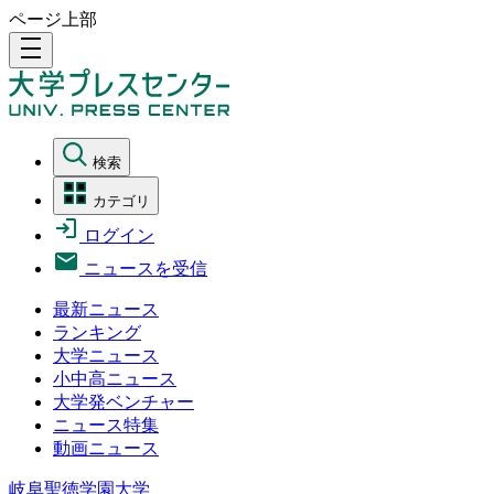
ページ上部
density_medium
検索
カテゴリ
ログイン
ニュースを受信
最新ニュース
ランキング
大学ニュース
小中高ニュース
大学発ベンチャー
ニュース特集
動画ニュース
岐阜聖徳学園大学