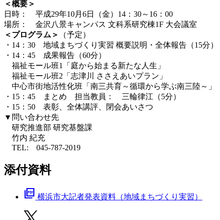
＜概要＞
日時： 平成29年10月6日（金）14：30～16：00
場所： 金沢八景キャンパス 文科系研究棟1F 大会議室
＜プログラム＞
（予定）
・14：30 地域まちづくり実習 概要説明・全体報告（15分
・14：45 成果報告（60分）
福祉モール班1「庭から始まる新たな人生」
福祉モール班2「志津川 ささえあいプラン」
中心市街地活性化班「南三共育～循環から学ぶ南三陸～」
・15：45 まとめ 担当教員： 三輪律江（5分）
・15：50 表彰、全体講評、閉会あいさつ
▼問い合わせ先
研究推進部 研究基盤課
竹内 紀充
TEL: 045-787-2019
添付資料
picture_as_pdf
横浜市大記者発表資料（地域まちづくり実習）