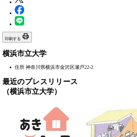
print
印刷する
横浜市立大学
住所
神奈川県横浜市金沢区瀬戸22-2
最近のプレスリリース
（横浜市立大学）