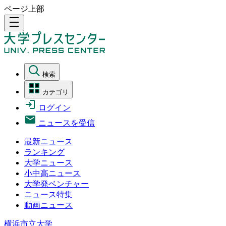
ページ上部
density_medium
検索
カテゴリ
ログイン
ニュースを受信
最新ニュース
ランキング
大学ニュース
小中高ニュース
大学発ベンチャー
ニュース特集
動画ニュース
横浜市立大学