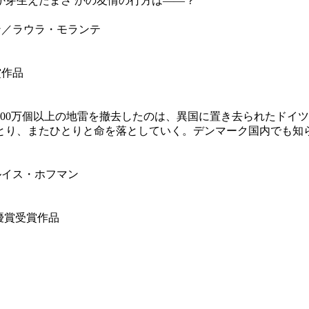
か芽生えたまさ かの友情の行方は――？
ン／ラウラ・モランテ
賞作品
00万個以上の地雷を撤去したのは、異国に置き去られたドイ
とり、またひとりと命を落としていく。デンマーク国内でも知
ルイス・ホフマン
男優賞受賞作品