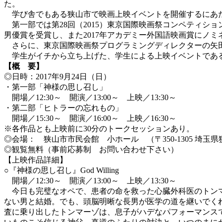
た。
学び舎でもある狭山市で映画上映イベントを開催するにあた
第一部では第28回（2015）東京国際映画祭コンペティショ
男優賞を受賞し、また2017年アカデミー外国語映画賞にノ
さらに、東京国際映画祭プログラミングディレクターの矢田
学生がイチから立ち上げた、学生による上映イベントであ
【概 要】
◎日時：2017年9月24日（日）
・第一部「神様の思し召し」
開場／12:30～ 開演／13:00～ 上映／13:30～
・第二部「ヒトラーの忘れもの」
開場／15:30～ 開演／16:00～ 上映／16:30～
※各作品とも上映前に30分のトークセッションあり。
◎会場： 狭山市市民会館 小ホール （〒350-1305 埼玉県狭
◎観覧無料（事前応募制 お問い合わせ下さい）
【上映作品詳細】
○『神様の思し召し』God Willing
開場／12:30～ 開演／13:00～ 上映／13:30～
今日も完璧なオペで、患者の命を救った心臓外科医のトンマ
ない男と結婚。でも、頭脳明晰な長男が医学の道を継いでく
査に乗り出したトンマーゾは、息子がハデなパフォーマンス