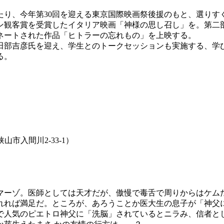
り、今年第30回を迎える東京国際映画祭後援のもと、選りす
ン観客賞を受賞したイタリア映画「神様の思し召し」を。第二部
ミネートされた作品「ヒトラーの忘れもの」を上映する。
部吉彦氏を迎え、学生とのトークセッションも実施する、学
る。
山市入間川2-33-1）
ーゾ。医師としては天才だが、傲慢で毒舌で周りからはケム
れれば満足だ。ところが、あろうことか医大生の息子が「神父
で人気のピエトロ神父に「洗脳」されているとニラみ、信者と