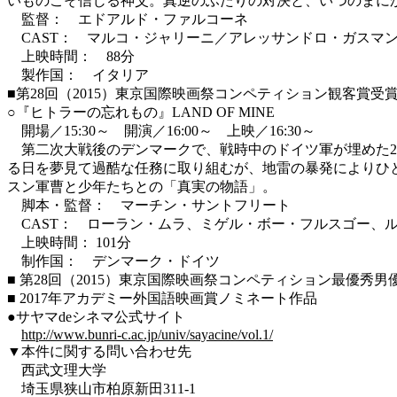
いものこそ信じる神父。真逆のふたりの対決と、いつのまに
監督： エドアルド・ファルコーネ
CAST： マルコ・ジャリーニ／アレッサンドロ・ガスマ
上映時間： 88分
製作国： イタリア
■第28回（2015）東京国際映画祭コンペティション観客賞受
○『ヒトラーの忘れもの』LAND OF MINE
開場／15:30～ 開演／16:00～ 上映／16:30～
第二次大戦後のデンマークで、戦時中のドイツ軍が埋めた2
る日を夢見て過酷な任務に取り組むが、地雷の暴発によりひ
スン軍曹と少年たちとの「真実の物語」。
脚本・監督： マーチン・サントフリート
CAST： ローラン・ムラ、ミゲル・ボー・フルスゴー、
上映時間： 101分
制作国： デンマーク・ドイツ
■ 第28回（2015）東京国際映画祭コンペティション最優秀
■ 2017年アカデミー外国語映画賞ノミネート作品
●サヤマdeシネマ公式サイト
http://www.bunri-c.ac.jp/univ/sayacine/vol.1/
▼本件に関する問い合わせ先
西武文理大学
埼玉県狭山市柏原新田311-1