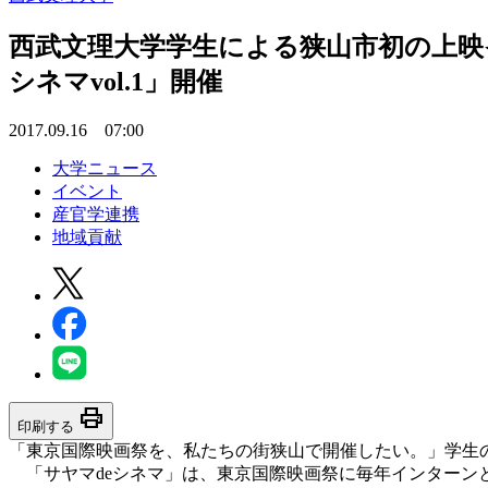
西武文理大学学生による狭山市初の上映イ
シネマvol.1」開催
2017.09.16 07:00
大学ニュース
イベント
産官学連携
地域貢献
print
印刷する
「東京国際映画祭を、私たちの街狭山で開催したい。」学生の熱
「サヤマdeシネマ」は、東京国際映画祭に毎年インターン