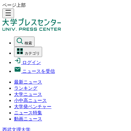
ページ上部
density_medium
検索
カテゴリ
ログイン
ニュースを受信
最新ニュース
ランキング
大学ニュース
小中高ニュース
大学発ベンチャー
ニュース特集
動画ニュース
西武文理大学