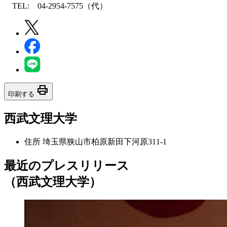
TEL: 04-2954-7575（代）
print
印刷する
西武文理大学
住所
埼玉県狭山市柏原新田下河原311-1
最近のプレスリリース
（西武文理大学）