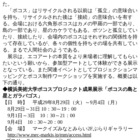
た。
「ポコス」はリサイクルされる以前は「孤立」の意味合い
を持ち、リサイクルされた後は「接続」の意味合いを有す
る。会場における六角形ポコスはカメの甲羅の一部であり、
島の一部であり、星のカケラでもある。ポツンと孤立してい
たり、接続したり、会場内のポコスはそれぞれの関係性を持
って存在しているが、各々の個性を持ちその場を共有してい
る。まるで人間社会のようである。
展示は、エコアートの本質をより来場者に理解してもらい
たいという願いから、参加型アートとして体験ができる展示
となっている。また関連イベントとしてプロジェクションマ
ッピングとポコス制作ワークショップを実施する。概要は以
下の通り。
◆横浜美術大学ポコスプロジェクト成果展示「ポコスの島と
星とガラパゴス」
【日 時】 平成29年8月29日（火）～9月4日（月）
8月29日～31日 10：30～19：00
9月1日～3日 10：30～21：00
9月4日 10：30～20：00
【会 場】 マークイズみなとみらい2Fぶらりギャラリー
http://www.mec-markis.jp/mm/access.html