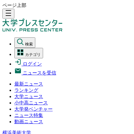
ページ上部
density_medium
検索
カテゴリ
ログイン
ニュースを受信
最新ニュース
ランキング
大学ニュース
小中高ニュース
大学発ベンチャー
ニュース特集
動画ニュース
横浜美術大学