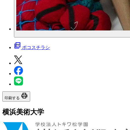
picture_as_pdf
ポコスチラシ
print
印刷する
横浜美術大学