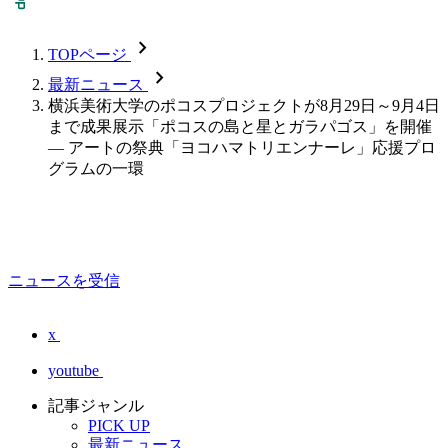
chevron_forward
TOPページ
chevron_forward
最新ニュース
横浜美術大学のポコスプロジェクトが8月29日～9月4日
まで成果展示「ポコスの島と星とガラパゴス」を開催
— アートの祭典「ヨコハマトリエンナーレ」応援プロ
グラムの一環
ニュースを受信
x
youtube
記事ジャンル
PICK UP
最新ニュース