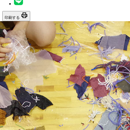
print
印刷する