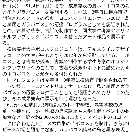
日（火）～9月4日（月）まで、成果発表の展示「ポコスの島
と星とガラパゴス」を実施する。これは、3年毎に横浜市で
開催されるアートの祭典「ヨコハマトリエンナーレ2017 島
と星座とガラパゴス」の応援プログラムとしても認証された
もの。古着や残糸、古紙で制作する、同大学生考案のオリジ
ナルファブリック「ポコス」を使ったアート作品を展示す
る。
横浜美術大学ポコスプロジェクトは、テキスタイルデザイ
ンコースの学生が中心となり2012年から活動している。「ポ
コス」とは古着や残糸、古紙で制作する学生考案のオリジナ
ルファブリックのことで、古着や残糸をネットに詰めたとき
のポコポコとした形から名付けられた。
同プロジェクトは今年度、3年毎に横浜市で開催されるア
ートの祭典「ヨコハマトリエンナーレ2017 島と星座とガラ
パゴス」の応援プログラムとしても認証されており、このた
び、その成果発表の展示を行う運びとなった。
6月から近隣および同法人の小・中学校、高等学校の児
童、生徒をはじめ、地域の連携講座や大学主催イベントの参
加者など、延べ約2,000人の協力により、イベントのロゴマ
ークに合わせた1ピース六角形の「ポコス」を制作。さらに1
ピースの辺と辺をつなぎ、ガラパゴス諸島の島と星を表現し