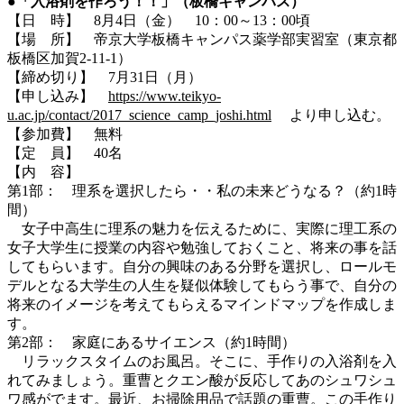
●「入浴剤を作ろう！！」（板橋キャンパス）
【日 時】 8月4日（金） 10：00～13：00頃
【場 所】 帝京大学板橋キャンパス薬学部実習室（東京都
板橋区加賀2-11-1）
【締め切り】 7月31日（月）
【申し込み】
https://www.teikyo-
u.ac.jp/contact/2017_science_camp_joshi.html
より申し込む。
【参加費】 無料
【定 員】 40名
【内 容】
第1部： 理系を選択したら・・私の未来どうなる？（約1時
間）
女子中高生に理系の魅力を伝えるために、実際に理工系の
女子大学生に授業の内容や勉強しておくこと、将来の事を話
してもらいます。自分の興味のある分野を選択し、ロールモ
デルとなる大学生の人生を疑似体験してもらう事で、自分の
将来のイメージを考えてもらえるマインドマップを作成しま
す。
第2部： 家庭にあるサイエンス（約1時間）
リラックスタイムのお風呂。そこに、手作りの入浴剤を入
れてみましょう。重曹とクエン酸が反応してあのシュワシュ
ワ感がでます。最近、お掃除用品で話題の重曹。この手作り