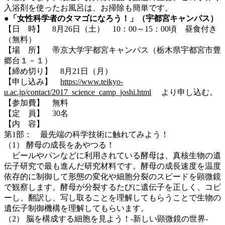
入浴剤を使ったお風呂は、お掃除も簡単です。
●「女性科学者のタマゴになろう！」（宇都宮キャンパス）
【日 時】 8月26日（土） 10：00～15：00頃 昼食付き
（無料）
【場 所】 帝京大学宇都宮キャンパス（栃木県宇都宮市豊
郷台１－１）
【締め切り】 8月21日（月）
【申し込み】
https://www.teikyo-
u.ac.jp/contact/2017_science_camp_joshi.html
より申し込む。
【参加費】 無料
【定 員】 30名
【内 容】
第1部： 最先端の科学技術に触れてみよう！
（1） 酵母の成長をあやつる！
ビールやパンなどに利用されている酵母は、真核生物の遺
伝子研究で最も進んだ研究材料です。酵母の成長速度を温度
依存的に制御して形態の変化や細胞分裂のスピードを顕微鏡
で観察します。酵母が分裂するたびに遺伝子を正しく、コピ
ーし、翻訳し、写し取ることを理解してもらうことで生物の
遺伝子制御機構を理解してもらいます。
（2） 脳を構成する細胞を見よう！-新しい顕微鏡の世界-