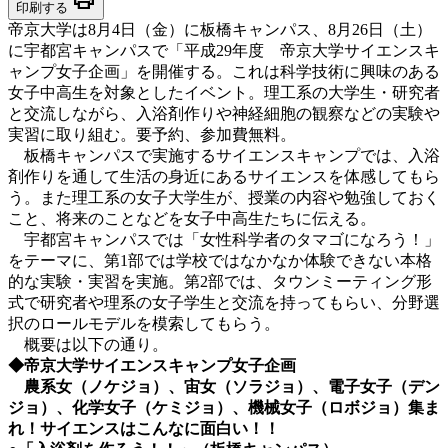
印刷する
帝京大学は8月4日（金）に板橋キャンパス、8月26日（土）
に宇都宮キャンパスで「平成29年度 帝京大学サイエンスキ
ャンプ女子企画」を開催する。これは科学技術に興味のある
女子中高生を対象としたイベント。理工系の大学生・研究者
と交流しながら、入浴剤作りや神経細胞の観察などの実験や
実習に取り組む。要予約、参加費無料。
板橋キャンパスで実施するサイエンスキャンプでは、入浴
剤作りを通して生活の身近にあるサイエンスを体感してもら
う。また理工系の女子大学生が、授業の内容や勉強しておく
こと、将来のことなどを女子中高生たちに伝える。
宇都宮キャンパスでは「女性科学者のタマゴになろう！」
をテーマに、第1部では学校ではなかなか体験できない本格
的な実験・実習を実施。第2部では、タウンミーティング形
式で研究者や理系の女子学生と交流を持ってもらい、分野選
択のロールモデルを模索してもらう。
概要は以下の通り。
◆帝京大学サイエンスキャンプ女子企画
農系女（ノケジョ）、宙女（ソラジョ）、電子女子（デン
ジョ）、化学女子（ケミジョ）、機械女子（ロボジョ）集ま
れ！サイエンスはこんなに面白い！！