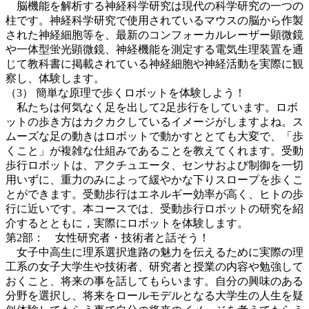
脳機能を解析する神経科学研究は現代の科学研究の一つの
柱です。神経科学研究で使用されているマウスの脳から作製
された神経細胞等を、最新のコンフォーカルレーザー顕微鏡
や一体型蛍光顕微鏡、神経機能を測定する電気生理装置を通
じて教科書に掲載されている神経細胞や神経活動を実際に観
察し、体験します。
（3） 簡単な原理で歩くロボットを体験しよう！
私たちは何気なく足を出して2足歩行をしています。ロボ
ットの歩き方はカクカクしているイメージがしますよね。ス
ムーズな足の動きはロボットで動かすととても大変で、「歩
くこと」が複雑な仕組みであることを教えてくれます。受動
歩行ロボットは、アクチュエータ、センサおよび制御を一切
用いずに、重力のみによって緩やかな下りスロープを歩くこ
とができます。受動歩行はエネルギー効率が高く、ヒトの歩
行に近いです。本コースでは、受動歩行ロボットの研究を紹
介するとともに，実際にロボットを体験します。
第2部： 女性研究者・技術者と話そう！
女子中高生に理系選択進路の魅力を伝えるために実際の理
工系の女子大学生や技術者、研究者と授業の内容や勉強して
おくこと、将来の事を話してもらいます。自分の興味のある
分野を選択し、将来をロールモデルとなる大学生の人生を疑