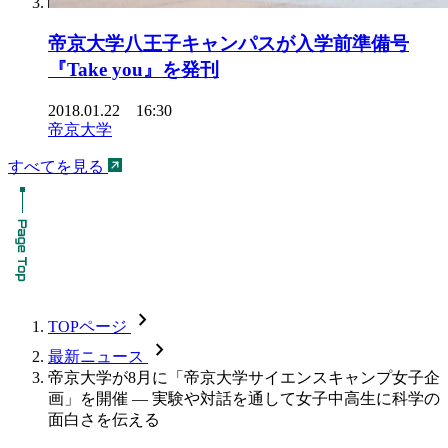
帝京大学八王子キャンパスが入学前準備号
『Take you』を発刊
2018.01.22 16:30
帝京大学
すべてを見る
chevron_forward
TOPページ
chevron_forward
最新ニュース
帝京大学が8月に「帝京大学サイエンスキャンプ女子企
画」を開催 — 実験や対話を通して女子中高生に科学の
面白さを伝える