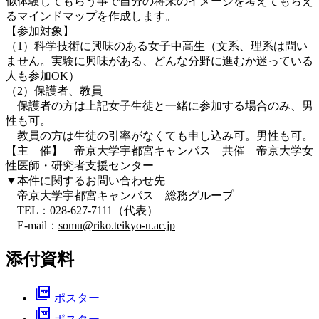
似体験してもらう事で自分の将来のイメージを考えてもらえ
るマインドマップを作成します。
【参加対象】
（1）科学技術に興味のある女子中高生（文系、理系は問い
ません。実験に興味がある、どんな分野に進むか迷っている
人も参加OK）
（2）保護者、教員
保護者の方は上記女子生徒と一緒に参加する場合のみ、男
性も可。
教員の方は生徒の引率がなくても申し込み可。男性も可。
【主 催】 帝京大学宇都宮キャンパス 共催 帝京大学女
性医師・研究者支援センター
▼本件に関するお問い合わせ先
帝京大学宇都宮キャンパス 総務グループ
TEL：028-627-7111（代表）
E-mail：
somu@riko.teikyo-u.ac.jp
添付資料
picture_as_pdf
ポスター
picture_as_pdf