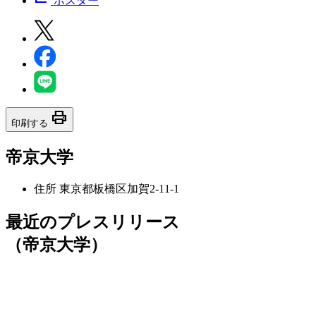
ポスター
print
印刷する
帝京大学
住所
東京都板橋区加賀2-11-1
最近のプレスリリース
（帝京大学）