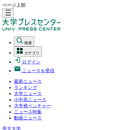
ページ上部
density_medium
検索
カテゴリ
ログイン
ニュースを受信
最新ニュース
ランキング
大学ニュース
小中高ニュース
大学発ベンチャー
ニュース特集
動画ニュース
帝京大学