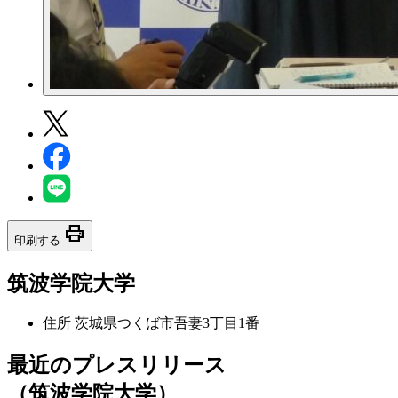
print
印刷する
筑波学院大学
住所
茨城県つくば市吾妻3丁目1番
最近のプレスリリース
（筑波学院大学）