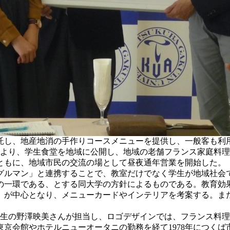
託し、地産地消の手作りコースメニューを提供し、一般客も利
より、学生食堂を地域に公開し、地域の老舗フランス家庭料理
ともに、地域市民の交流の場として昼夜通年営業を開始した。
ルマン」と連携することで、教室だけでなく学生が地域社会
の一環である、とする同大学の方針によるものである。教育効
」が中心となり、メニューカードやインテリアを考案する。ま
生の野澤映美さんが担当し、ロゴデザインでは、フランス料理
京会館やホテルニューオータニの勤務を経て1978年につくば