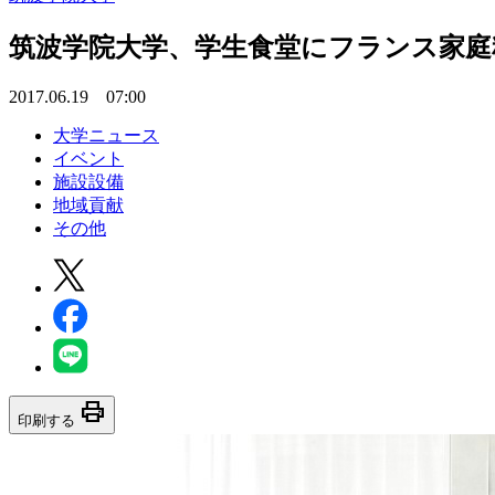
筑波学院大学、学生食堂にフランス家庭
2017.06.19 07:00
大学ニュース
イベント
施設設備
地域貢献
その他
print
印刷する