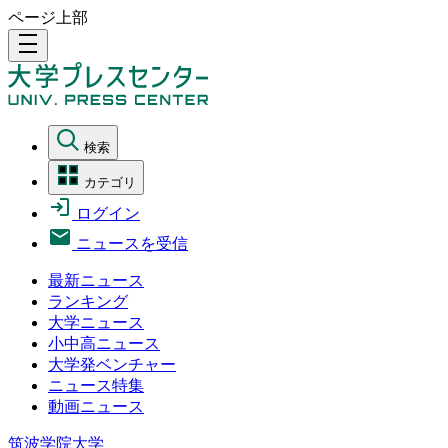
ページ上部
density_medium
検索
カテゴリ
ログイン
ニュースを受信
最新ニュース
ランキング
大学ニュース
小中高ニュース
大学発ベンチャー
ニュース特集
動画ニュース
筑波学院大学