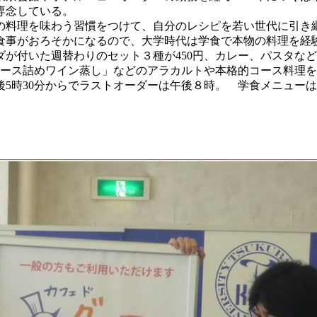
専念している。
料理を味わう習慣をつけて、自分のレシピを若い世代に引き
食事がおろそかになるので、大学時代は学食で本物の料理を経
付いた週替わりのセット３種が450円、カレー、パスタなどは
ムース詰めワイン蒸し」などのアラカルトや本格的コース料理
5時30分からでラストオーダーは午後８時。 学食メニュー