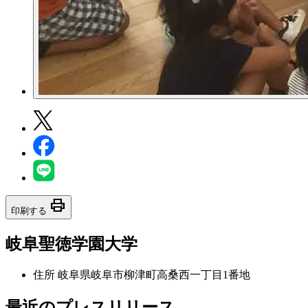
print
印刷する
岐阜聖徳学園大学
住所
岐阜県岐阜市柳津町高桑西一丁目1番地
最近のプレスリリース