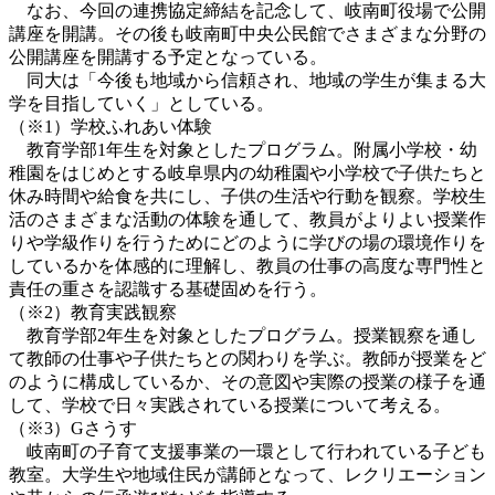
なお、今回の連携協定締結を記念して、岐南町役場で公開
講座を開講。その後も岐南町中央公民館でさまざまな分野の
公開講座を開講する予定となっている。
同大は「今後も地域から信頼され、地域の学生が集まる大
学を目指していく」としている。
（※1）学校ふれあい体験
教育学部1年生を対象としたプログラム。附属小学校・幼
稚園をはじめとする岐阜県内の幼稚園や小学校で子供たちと
休み時間や給食を共にし、子供の生活や行動を観察。学校生
活のさまざまな活動の体験を通して、教員がよりよい授業作
りや学級作りを行うためにどのように学びの場の環境作りを
しているかを体感的に理解し、教員の仕事の高度な専門性と
責任の重さを認識する基礎固めを行う。
（※2）教育実践観察
教育学部2年生を対象としたプログラム。授業観察を通し
て教師の仕事や子供たちとの関わりを学ぶ。教師が授業をど
のように構成しているか、その意図や実際の授業の様子を通
して、学校で日々実践されている授業について考える。
（※3）Gさうす
岐南町の子育て支援事業の一環として行われている子ども
教室。大学生や地域住民が講師となって、レクリエーション