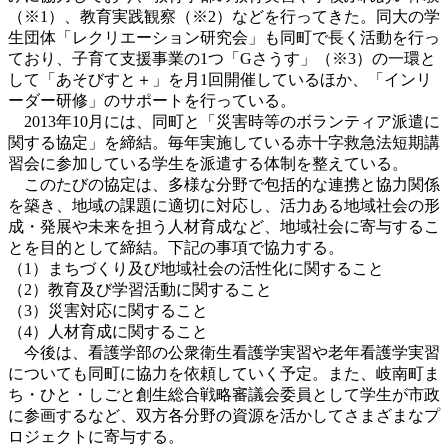
（※1）、教育実践観察（※2）などを行ってきた。同大の学
生団体「レクリエーション研究会」も同町で長く活動を行っ
ており、子育て支援事業の1つ「Gさうす」（※3）の一環と
して「あそびすと＋」を月1回開催しているほか、「インリ
ーダー研修」のサポートを行っている。
2013年10月には、同町と「災害時等のボランティア派遣に
関する協定」を締結。毎年実施している赤十字救急法短期講
習会に参加している学生を派遣する体制を整えている。
このたびの協定は、多様な分野で包括的な連携と協力関係
を築き、地域の課題に適切に対応し、活力ある地域社会の形
成・発展や未来を担う人材育成など、地域社会に寄与するこ
とを目的として締結。下記の事項で協力する。
（1）まちづくり及び地域社会の活性化に関すること
（2）教育及び学習活動に関すること
（3）災害対応に関すること
（4）人材育成に関すること
今後は、看護学部の公衆衛生看護学実習や老年看護学実習
についても同町に協力を依頼していく予定。また、岐南町ま
ち・ひと・しごと創生総合戦略審議会委員として学生が市政
に参画するなど、双方各分野の資源を活かしてさまざまなプ
ロジェクトに寄与する。