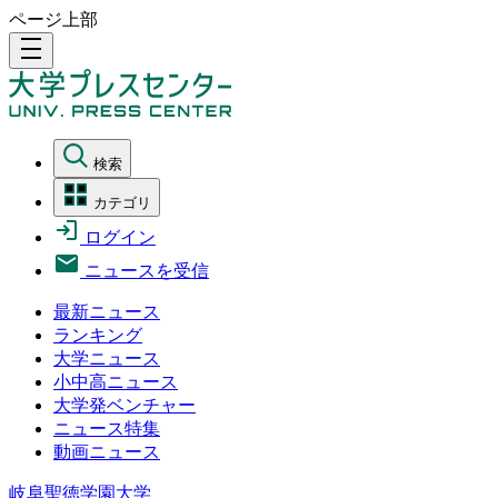
ページ上部
density_medium
検索
カテゴリ
ログイン
ニュースを受信
最新ニュース
ランキング
大学ニュース
小中高ニュース
大学発ベンチャー
ニュース特集
動画ニュース
岐阜聖徳学園大学