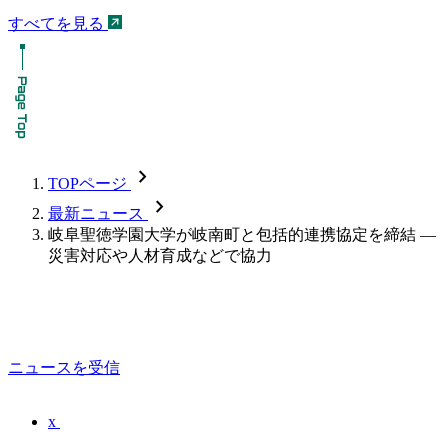
すべてを見る
chevron_forward
TOPページ
chevron_forward
最新ニュース
岐阜聖徳学園大学が岐南町と包括的連携協定を締結 —
災害対応や人材育成などで協力
ニュースを受信
x