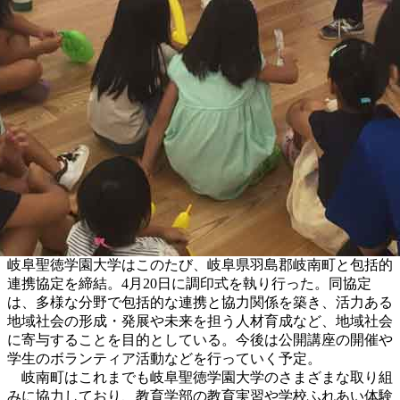
岐阜聖徳学園大学はこのたび、岐阜県羽島郡岐南町と包括的
連携協定を締結。4月20日に調印式を執り行った。同協定
は、多様な分野で包括的な連携と協力関係を築き、活力ある
地域社会の形成・発展や未来を担う人材育成など、地域社会
に寄与することを目的としている。今後は公開講座の開催や
学生のボランティア活動などを行っていく予定。
岐南町はこれまでも岐阜聖徳学園大学のさまざまな取り組
みに協力しており、教育学部の教育実習や学校ふれあい体験