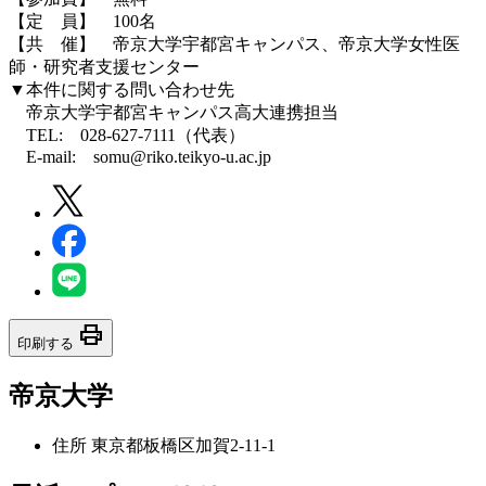
【定 員】 100名
【共 催】 帝京大学宇都宮キャンパス、帝京大学女性医
師・研究者支援センター
▼本件に関する問い合わせ先
帝京大学宇都宮キャンパス高大連携担当
TEL: 028-627-7111（代表）
E-mail: somu@riko.teikyo-u.ac.jp
print
印刷する
帝京大学
住所
東京都板橋区加賀2-11-1