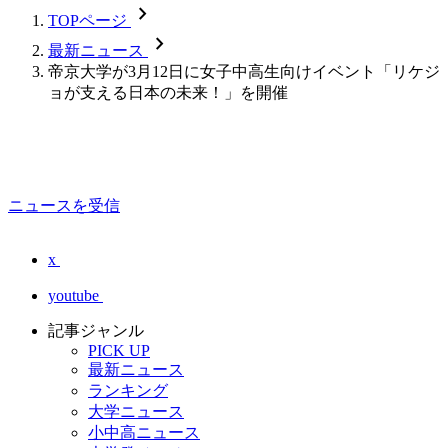
chevron_forward
TOPページ
chevron_forward
最新ニュース
帝京大学が3月12日に女子中高生向けイベント「リケジ
ョが支える日本の未来！」を開催
ニュースを受信
x
youtube
記事ジャンル
PICK UP
最新ニュース
ランキング
大学ニュース
小中高ニュース