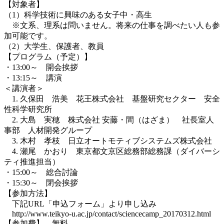
【対象者】
（1）科学技術に興味のある女子中・高生
※文系、理系は問いません。将来の仕事を調べたい人も参
加可能です。
（2）大学生、保護者、教員
【プログラム（予定）】
・13:00～ 開会挨拶
・13:15～ 講演
＜講演者＞
1. 久保田 浩美 花王株式会社 基盤研究セクター 安全
性科学研究所
2. 大島 実穂 株式会社 安藤・間（はざま） 社長室人
事部 人材開発グループ
3. 木村 孝枝 日立オートモティブシステムズ株式会社
4. 瀬尾 かおり 東京都文京区総務部総務課（ダイバーシ
ティ推進担当）
・15:00～ 総合討論
・15:30～ 閉会挨拶
【参加方法】
下記URL「申込フォーム」より申し込み
http://www.teikyo-u.ac.jp/contact/sciencecamp_20170312.html
【参加費】 無料