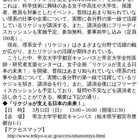
これは、科学技術に興味のある女子中高生や大学生、保護
者、教員を対象としたイベント。普段はあまり知られていな
い理系の仕事や企業について、実際に各分野の第一線で活躍
しているリケジョが講演する。また、講演会後にフリーディ
スカッションも実施予定。参加無料、要事前申し込み（定員
100名）。
現在、理系女子（リケジョ）はさまざまな分野で活躍の幅
が広がり、またリケジョの活躍が期待されている。
こうした中、帝京大学宇都宮キャンパスと帝京大学女性医
師・研究者支援センターは、女子企画「リケジョが支える日
本の未来！」を開催。普段はあまり知られていない理系の仕
事や企業について、実際に各分野の第一線で活躍しているリ
ケジョを招き、講演会を行う。また、講演会後にはフリーデ
ィスカッションも予定しており、疑問や不安などを講演者と
話し合うことができる。概要は下記の通り。
◆「リケジョが支える日本の未来！」
【日 時】 3月12日（日） 13:00～16:00（開場12:30）
【会 場】 帝京大学宇都宮キャンパス（栃木県宇都宮市豊
郷台1-1）
【アクセスマップ】
http://www.teikyo-u.ac.jp/access/utsunomiya.html