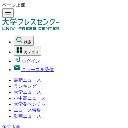
ページ上部
density_medium
検索
カテゴリ
ログイン
ニュースを受信
最新ニュース
ランキング
大学ニュース
小中高ニュース
大学発ベンチャー
ニュース特集
動画ニュース
帝京大学