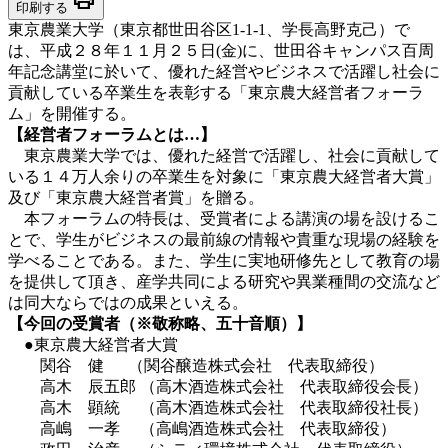
印刷する
東京農業大学（東京都世田谷区1-1-1、学長高野克己）で
は、平成２８年１１月２５日(金)に、世田谷キャンパス百周
年記念講堂に於いて、優れた経営やビジネスで活躍し社会に
貢献している卒業生を表彰する「東京農大経営者フォーラ
ム」を開催する。
【経営者フォーラムとは…】
東京農業大学では、優れた経営で活躍し、社会に貢献して
いる１４万人余りの卒業生を対象に「東京農大経営者大賞」
及び「東京農大経営者賞」を贈る。
本フォーラムの特長は、受賞者による講演の場を設けるこ
とで、学生がビジネスの最前線の情報や貴重な現場の経験を
学べることである。また、学生に実地研修先として教育の場
を提供して頂き、産学共同による研究や異業種間の交流など
は同大ならではの成果といえる。
【今回の受賞者（※敬称略、五十音順）】
●東京農大経営者大賞
関谷 健 （関谷醸造株式会社 代表取締役）
高木 辰五郎 （高木酒造株式会社 代表取締役会長）
高木 顕統 （高木酒造株式会社 代表取締役社長）
高嶋 一孝 （高嶋酒造株式会社 代表取締役）