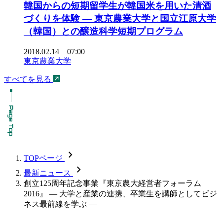
韓国からの短期留学生が韓国米を用いた清酒
づくりを体験 — 東京農業大学と国立江原大学
（韓国）との醸造科学短期プログラム
2018.02.14 07:00
東京農業大学
すべてを見る
chevron_forward
TOPページ
chevron_forward
最新ニュース
創立125周年記念事業『東京農大経営者フォーラム
2016』 — 大学と産業の連携、卒業生を講師としてビジ
ネス最前線を学ぶ —