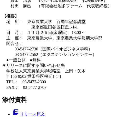
政田 治彦 （シティ環境株式会社 代表取締役）
村田 勝己 （有限会社池多ファーム 代表取締役）
【概要】
場 所： 東京農業大学 百周年記念講堂
東京都世田谷区桜丘1-1-1
日 時： １１月２５日(金曜日) 13:00～
主 催： 東京農業大学、東京農業大学短期大学部
問合せ：
03-5477-2730（国際バイオビジネス学科）
03-5477-2562（エクステンションセンター）
●一般公開 ●無料
▼リリースに関する問い合わせ先
学校法人東京農業大学戦略室 上田・矢木
〒156-8502 世田谷区桜丘1-1-1
TEL： 03-5477-2300
FAX： 03-5477-2707
添付資料
picture_as_pdf
リリース原文